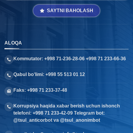
SAYTNI BAHOLASH
ALOQA
Kommutator: +998 71-236-28-06 +998 71 233-66-36
Qabul bo‘limi: +998 55 513 01 12
Faks: +998 71 233-37-48
Korrupsiya haqida xabar berish uchun ishonch
telefoni: +998 71 233-42-09 Telegram bot:
@tsul_anticorbot va @tsul_anonimbot