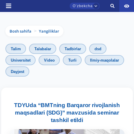
Oʼzbekcha
Bosh sahifa
Yangiliklar
>
Talim
Talabalar
Tadbirlar
dsd
Universitet
Video
Turli
Ilmiy-maqolalar
Dayjest
TDYU qabul murojaatlari chati
Onlayn
Assalomu alaykum! TDYU qabul murojaatlari
chatiga xush kelibsiz.
TDYUda “BMTning Barqaror rivojlanish
maqsadlari (SDG)” mavzusida seminar
Qabul bo'yicha murojaatlaringizni ushbu
tashkil etildi
chatda qoldiring.