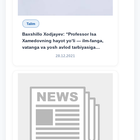
Talim
Baxshillo Xodjayev: “Professor Isa
Xamedovning hayot yo‘li — ilm-fanga,
vatanga va yosh avlod tarbiyasiga
sodiqlikning oliy namunasidir”.
28.12.2021