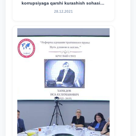
korrupsiyaga qarshi kurashish sohasida
amalga oshirilayotgan islohotlar hamda
28.12.2021
olib borilayotgan tadqiqotlar natijalarini
xalqaro hamjamiyatga yetkazish
maqsadida xorijiy va mahalliy ilmiy
nashrlarda chop etilgan maqolalar
dayjesti