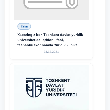
Talim
Xabaringiz bor, Toshkent davlat yuridik
universitetida iqtidorli, faol,
tashabbuskor hamda Yuridik klinika
faoliyatida o‘z bilim va ko‘nikmalarini
28.12.2021
namoyon etayotgan talabalarni
rag‘batlantirish maqsadida yangi
tashabbus — “Yuridik klinika
stipendiyasi” joriy etilgan.