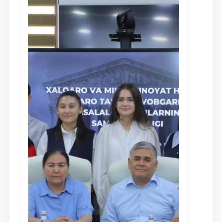
Ism va familiyangiz
Telefon raqamingiz
Pochta
yuborish