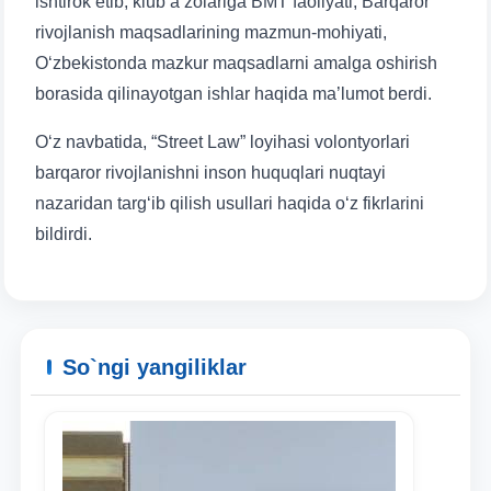
ishtirok etib, klub a’zolariga BMT faoliyati, Barqaror
rivojlanish maqsadlarining mazmun-mohiyati,
O‘zbekistonda mazkur maqsadlarni amalga oshirish
borasida qilinayotgan ishlar haqida ma’lumot berdi.
O‘z navbatida, “Street Law” loyihasi volontyorlari
barqaror rivojlanishni inson huquqlari nuqtayi
nazaridan targ‘ib qilish usullari haqida o‘z fikrlarini
bildirdi.
So`ngi yangiliklar