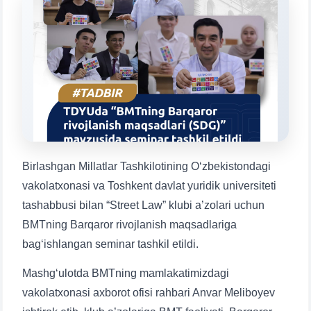
Mavzuni tanlang — keyin shu mavzudagi aniq
savollar chiqadi:
1. Hujjatlar (bakalavr) (5)
2. Hujjatlar (magistr) (4)
3. Suhbat (bakalavr) (8)
4. Suhbat (magistr) (5)
5. To'lov-kontrakt (2)
6. Elektron ariza (16)
7. Call-center (4)
8. Bakalavriat kvotasi (3)
9. Magistratura kvotasi (4)
✉️ Adminga yozish
Birlashgan Millatlar Tashkilotining O‘zbekistondagi
vakolatxonasi va Toshkent davlat yuridik universiteti
tashabbusi bilan “Street Law” klubi a’zolari uchun
BMTning Barqaror rivojlanish maqsadlariga
bag‘ishlangan seminar tashkil etildi.
Mashg‘ulotda BMTning mamlakatimizdagi
vakolatxonasi axborot ofisi rahbari Anvar Meliboyev