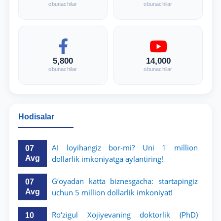
obunachilar
obunachilar
5,800
14,000
obunachilar
obunachilar
Hodisalar
AI loyihangiz bor-mi? Uni 1 million
07
Avg
dollarlik imkoniyatga aylantiring!
G‘oyadan katta biznesgacha: startapingiz
07
Avg
uchun 5 million dollarlik imkoniyat!
Ro‘zigul Xojiyevaning doktorlik (PhD)
10