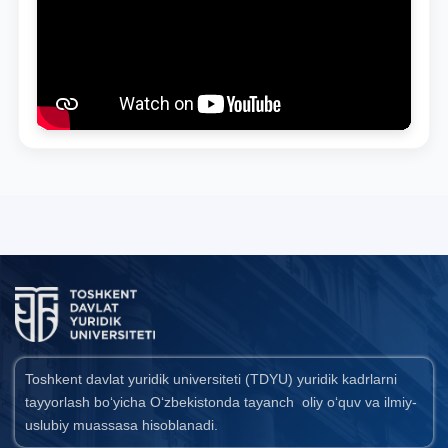
Toshkent davlat yuridik universiteti (TDYU) yuridik kadrlarni
tayyorlash bo‘yicha O‘zbekistonda tayanch oliy o‘quv va ilmiy-
uslubiy muassasa hisoblanadi.