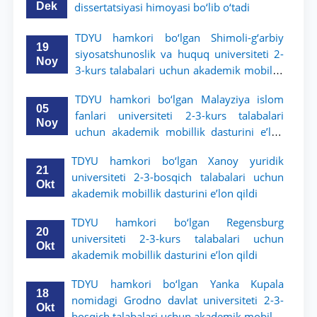
Dek
dissertatsiyasi himoyasi bo‘lib o‘tadi
TDYU hamkori bo‘lgan Shimoli-g‘arbiy
19
siyosatshunoslik va huquq universiteti 2-
Noy
3-kurs talabalari uchun akademik mobillik
dasturini e’lon qildi
TDYU hamkori bo‘lgan Malayziya islom
05
fanlari universiteti 2-3-kurs talabalari
Noy
uchun akademik mobillik dasturini e’lon
qiladi
TDYU hamkori bo‘lgan Xanoy yuridik
21
universiteti 2-3-bosqich talabalari uchun
Okt
akademik mobillik dasturini e’lon qildi
TDYU hamkori bo‘lgan Regensburg
20
universiteti 2-3-kurs talabalari uchun
Okt
akademik mobillik dasturini e’lon qildi
TDYU hamkori bo‘lgan Yanka Kupala
18
nomidagi Grodno davlat universiteti 2-3-
Okt
bosqich talabalari uchun akademik mobillik