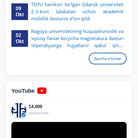
TDYU hamkori bo‘lgan Gdansk universiteti
09
2-3-kurs talabalari uchun akademik
Okt
mobillik dasturini e’lon qildi
Nagoya universitetining huquqshunoslik va
02
siyosiy fanlar boʻyicha magistratura dasturi
Okt
stipendiyasiga hujjatlarni qabul qilish
boshlandi
Barcha e'lonlar
YouTube
14,000
obunachilar