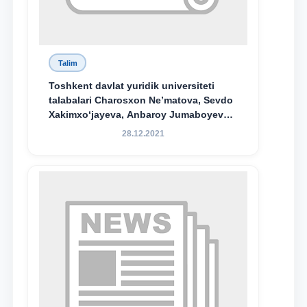
Talim
Toshkent davlat yuridik universiteti
talabalari Charosxon Ne’matova, Sevdo
Xakimxo‘jayeva, Anbaroy Jumaboyeva
hamda TDYU qoshidagi M.S.Vosiqova
28.12.2021
nomidagi akademik litsey 1-kurs
o‘quvchisi Abduvali Maxamadaliyev
Xadicha Sulaymonova nomidagi
maxsus stipendiyaning stipendiatlari
bo‘ldi.