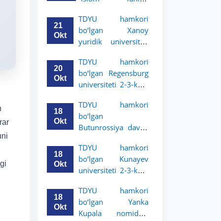
uchun akademik
universiteti 2-3-
mobillik dasturini
TDYU hamkori
kurs talabalari
e’lon qildi
21
bo‘lgan Xanoy
uchun akademik
Okt
yuridik universiteti
mobillik dasturini
2-3-bosqich
e’lon qiladi
TDYU hamkori
talabalari uchun
20
bo‘lgan Regensburg
akademik mobillik
Okt
universiteti 2-3-kurs
dasturini e’lon qildi
talabalari uchun
TDYU hamkori
akademik mobillik
n
18
bo‘lgan
dasturini e’lon qildi
Okt
rar
Butunrossiya davlat
uni
adliya universiteti 2-
TDYU hamkori
3-kurs talabalari
18
bo‘lgan Kunayev
uchun akademik
gi
Okt
universiteti 2-3-kurs
mobillik dasturini
talabalari uchun
e’lon qildi
TDYU hamkori
akademik mobillik
18
bo‘lgan Yanka
dasturini e’lon qiladi
Okt
Kupala nomidagi