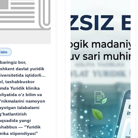
Talim
baringiz bor,
shkent davlat yuridik
iversitetida iqtidorli,
ol, tashabbuskor
mda Yuridik klinika
oliyatida o‘z bilim va
‘nikmalarini namoyon
ayotgan talabalarni
g‘batlantirish
qsadida yangi
shabbus — “Yuridik
inika stipendiyasi”