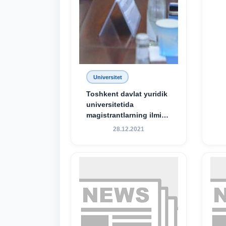
Universitet
Toshkent davlat yuridik
universitetida
magistrantlarning ilmiy-
amaliy konferensiyasi
28.12.2021
o‘tkazildi