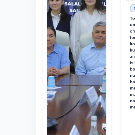
To
un
o‘
to
ko
ku
am
is
bo
na
ha
ma
ma
na
ma