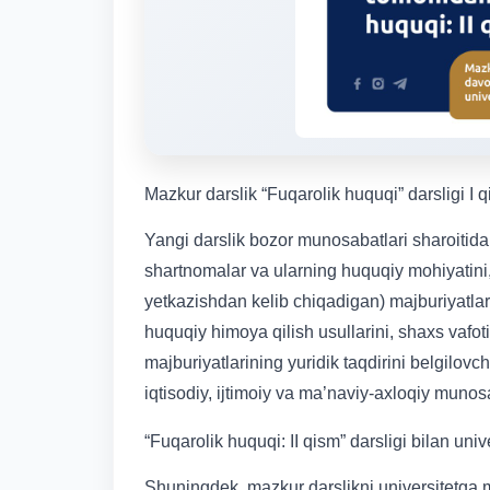
Mazkur darslik “Fuqarolik huquqi” darsligi I
Yangi darslik bozor munosabatlari sharoitid
shartnomalar va ularning huquqiy mohiyatini,
yetkazishdan kelib chiqadigan) majburiyatlarn
huquqiy himoya qilish usullarini, shaxs vafot
majburiyatlarining yuridik taqdirini belgilov
iqtisodiy, ijtimoiy va ma’naviy-axloqiy munos
“Fuqarolik huquqi: II qism” darsligi bilan un
Shuningdek, mazkur darslikni universitetga m