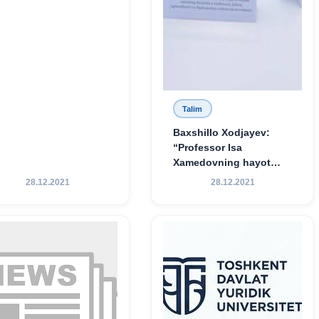
Talim
Baxshillo Xodjayev:
“Professor Isa
Xamedovning hayot
yo‘li — ilm-fanga,
28.12.2021
28.12.2021
vatanga va yosh avlod
tarbiyasiga sodiqlikning
oliy namunasidir”.