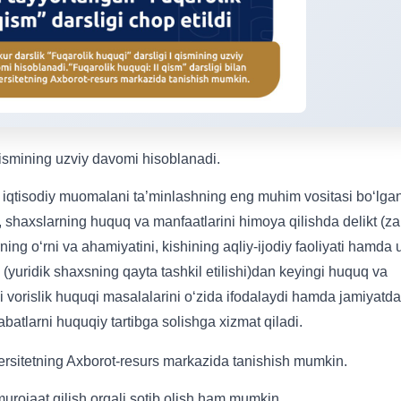
 qismining uzviy davomi hisoblanadi.
a iqtisodiy muomalani ta’minlashning eng muhim vositasi bo‘lga
 shaxslarning huquq va manfaatlarini himoya qilishda delikt (za
ing o‘rni va ahamiyatini, kishining aqliy-ijodiy faoliyati hamda 
i (yuridik shaxsning qayta tashkil etilishi)dan keyingi huquq va
chi vorislik huquqi masalalarini o‘zida ifodalaydi hamda jamiyatda
abatlarni huquqiy tartibga solishga xizmat qiladi.
iversitetning Axborot-resurs markazida tanishish mumkin.
urojaat qilish orqali sotib olish ham mumkin.