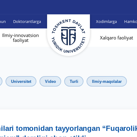
hun
Doktorantlarga
Xodimlarga
Hamkor
Ilmiy-innovatsion
Xalqaro faoliyat
faoliyat
Universitet
Video
Turli
Ilmiy-maqolalar
ilari tomonidan tayyorlangan “Fuqaroli