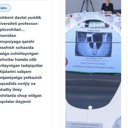
Talim
shkent davlat yuridik
iversiteti professor-
qituvchilari
monidan
rrupsiyaga qarshi
rashish sohasida
alga oshirilayotgan
lohotlar hamda olib
rilayotgan tadqiqotlar
tijalarini xalqaro
mjamiyatga yetkazish
qsadida xorijiy va
halliy ilmiy
shrlarda chop etilgan
qolalar dayjesti