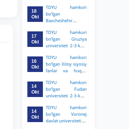
Grodno davlat
TDYU hamkori
universiteti 2-3-
18
bo‘lgan
bosqich talabalari
Okt
Baxcheshehir
uchun akademik
universiteti 2-3-
mobillik dasturini
TDYU hamkori
bosqich talabalari
e’lon qildi
17
bo‘lgan Gruziya
uchun akademik
Okt
universiteti 2-3-kurs
mobillik dasturini
talabalari uchun
e’lon qildi
TDYU hamkori
akademik mobillik
16
bo‘lgan Xitoy siyosiy
dasturini e’lon qildi
Okt
fanlar va huquq
universiteti 2-3-kurs
TDYU hamkori
talabalari uchun
14
bo‘lgan Fudan
akademik mobillik
Okt
universiteti 2-3-kurs
dasturini e’lon qildi
talabalari uchun
TDYU hamkori
akademik mobillik
14
bo‘lgan Voronej
dasturini e’lon qildi
Okt
davlat universiteti 2-
3-bosqich talabalari