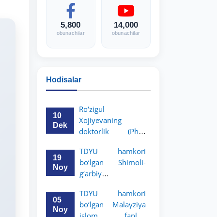
5,800
14,000
obunachilar
obunachilar
Hodisalar
Ro‘zigul
10
Xojiyevaning
Dek
doktorlik (PhD)
dissertatsiyasi
TDYU hamkori
himoyasi bo‘lib
19
bo‘lgan Shimoli-
o‘tadi
Noy
g‘arbiy
siyosatshunoslik va
TDYU hamkori
huquq universiteti
05
bo‘lgan Malayziya
2-3-kurs talabalari
Noy
islom fanlari