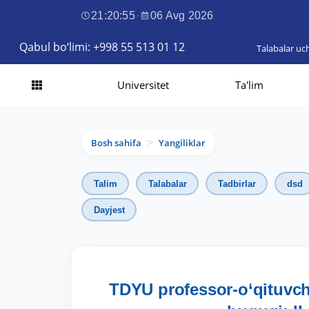
21:20:56
·
06 Avg 2026
Qabul bo‘limi: +998 55 513 01 12
Talabalar uc
Universitet
Ta'lim
Bosh sahifa
Yangiliklar
>
Talim
Talabalar
Tadbirlar
dsd
Dayjest
TDYU professor-o‘qituvch