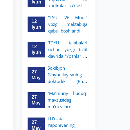
boradi
Iyun
xodimlar o‘rtasida
“Zukko kitobxon”
“TSUL Vis Moot”
tanlovi o‘tkazildi
12
yozgi maktabiga
Iyun
qabul boshlandi
TDYU talabalari
12
uchun yozgi ta’til
Iyun
davrida “Yoshlar —
huquqshunoslar”
Soxibjon
targ‘ibot tanlovi
27
G‘aybullayevning
e’lon qilindi
May
doktorlik (PhD)
dissertatsiyasi
“Ma’muriy huquq”
himoyasi bo‘lib
27
mavzusidagi
o‘tadi
May
ma’ruzalarni Dr.
Kristian Shaich olib
TDYUda
boradi
27
Yaponiyaning
May