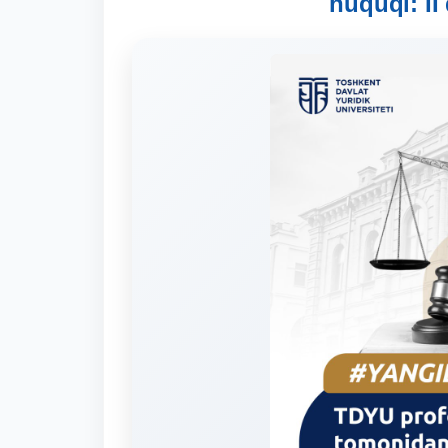
huquqi: II