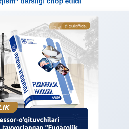
 qism” darsligi chop etildi