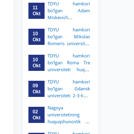
TDYU hamkori
uchun akademik
11
bo‘lgan Adam
mobillik dasturini
Okt
Miskevich
e’lon qildi
universiteti 2-3-
TDYU hamkori
bosqich talabalari
10
bo‘lgan Mikolas
uchun akademik
Okt
Romeris universiteti
mobillik dasturini
2-3-kurs talabalari
e’lon qildi
TDYU hamkori
uchun akademik
10
bo‘lgan Roma Tre
mobillik dasturini
Okt
universiteti huquq
e’lon qildi
maktabi 2-3-kurs
TDYU hamkori
talabalari uchun
09
bo‘lgan Gdansk
akademik mobillik
Okt
universiteti 2-3-kurs
dasturini e’lon qildi
talabalari uchun
Nagoya
akademik mobillik
02
universitetining
dasturini e’lon qildi
Okt
huquqshunoslik va
siyosiy fanlar
TDYU hamkori