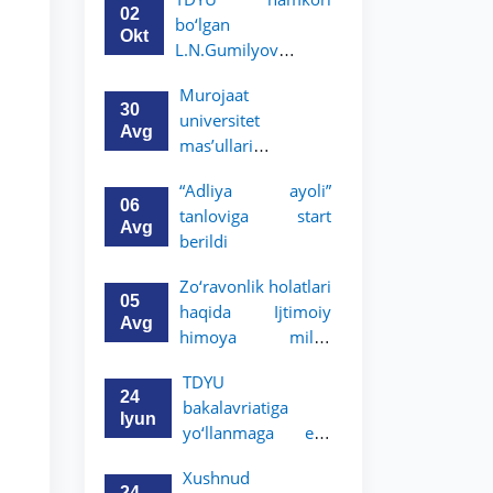
boʻyicha
02
bo‘lgan
magistratura dasturi
Okt
L.N.Gumilyov
stipendiyasiga
nomidagi
hujjatlarni qabul
Murojaat
Yevroosiyo milliy
qilish boshlandi
30
universitet
universiteti 2-3-kurs
Avg
mas’ullari
talabalari uchun
tomonidan ko‘rib
akademik mobillik
“Adliya ayoli”
chiqilmoqda
dasturini e’lon qiladi
06
tanloviga start
Avg
berildi
Zo‘ravonlik holatlari
05
haqida Ijtimoiy
Avg
himoya milliy
agentligining
TDYU
hududiy
24
bakalavriatiga
boʻlinmalariga
Iyun
yo‘llanmaga ega
murojaat qiling
bo‘lgan akademik
Xushnud
litsey
24