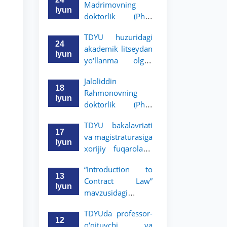
Madrimovning
bitiruvchilarini
Iyun
doktorlik (PhD)
o‘qishga qabul
dissertatsiyasi
qilish bo‘yicha
TDYU huzuridagi
himoyasi bo‘lib
arizalar qabuli
24
akademik litseydan
o‘tadi
boshlandi
Iyun
yo‘llanma olgan
bitiruvchilar uchun
Jaloliddin
yakka tartibdagi
18
Rahmonovning
suhbat savollari
Iyun
doktorlik (PhD)
ro‘yxati tasdiqlandi.
dissertatsiyasi
TDYU bakalavriati
himoyasi bo‘lib
17
va magistraturasiga
o‘tadi
Iyun
xorijiy fuqarolarni
o‘qishga qabul
“Introduction to
qilish bo‘yicha
13
Contract Law”
arizalar qabuli
Iyun
mavzusidagi
boshlandi
mahorat darsini
TDYUda professor-
Kristofer Sayks olib
12
o‘qituvchi va