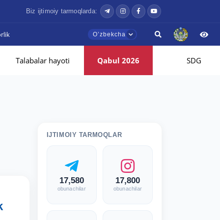
Biz ijtimoiy tarmoqlarda:
lik
Oʼzbekcha
Talabalar hayoti
Qabul 2026
SDG
IJTIMOIY TARMOQLAR
17,580
17,800
obunachilar
obunachilar
k