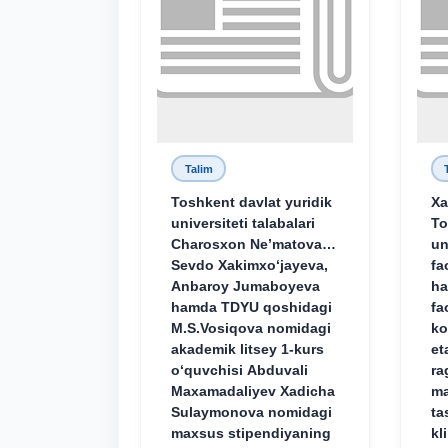
Talim
Toshkent davlat yuridik
Xa
universiteti talabalari
To
Charosxon Ne’matova,
un
Sevdo Xakimxo‘jayeva,
fa
Anbaroy Jumaboyeva
ha
hamda TDYU qoshidagi
fa
M.S.Vosiqova nomidagi
ko
akademik litsey 1-kurs
et
o‘quvchisi Abduvali
ra
Maxamadaliyev Xadicha
ma
Sulaymonova nomidagi
ta
maxsus stipendiyaning
kl