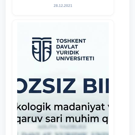
faoliyatida o‘z bilim va ko‘nikmalarini
28.12.2021
namoyon etayotgan talabalarni
rag‘batlantirish maqsadida yangi
tashabbus — “Yuridik klinika
stipendiyasi” joriy etilgan.