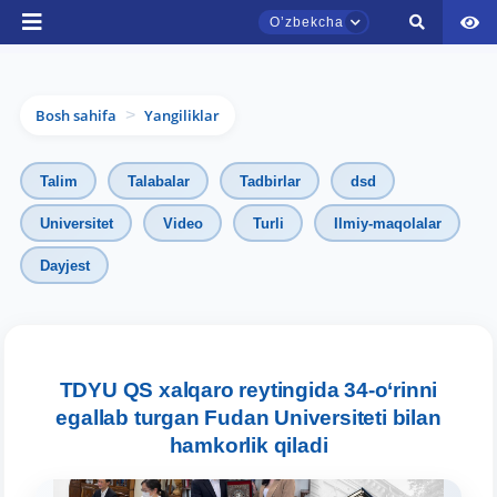
Oʼzbekcha
Bosh sahifa
Yangiliklar
>
Talim
Talabalar
Tadbirlar
dsd
Universitet
Video
Turli
Ilmiy-maqolalar
Dayjest
TDYU qabul murojaatlari chati
Onlayn
Assalomu alaykum! TDYU qabul murojaatlari
TDYU QS xalqaro reytingida 34-o‘rinni
chatiga xush kelibsiz.
egallab turgan Fudan Universiteti bilan
hamkorlik qiladi
Qabul bo'yicha murojaatlaringizni ushbu
chatda qoldiring.