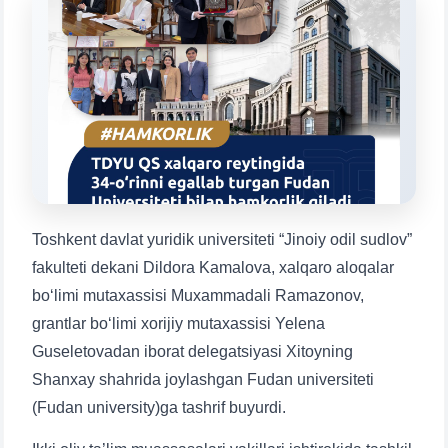
Mavzuni tanlang — keyin shu mavzudagi aniq
savollar chiqadi:
1. Hujjatlar (bakalavr) (5)
2. Hujjatlar (magistr) (4)
3. Suhbat (bakalavr) (8)
4. Suhbat (magistr) (5)
5. To'lov-kontrakt (2)
6. Elektron ariza (16)
7. Call-center (4)
8. Bakalavriat kvotasi (3)
9. Magistratura kvotasi (4)
✉️ Adminga yozish
Toshkent davlat yuridik universiteti “Jinoiy odil sudlov”
fakulteti dekani Dildora Kamalova, xalqaro aloqalar
bo‘limi mutaxassisi Muxammadali Ramazonov,
grantlar bo‘limi xorijiy mutaxassisi Yelena
Guseletovadan iborat delegatsiyasi Xitoyning
Shanxay shahrida joylashgan Fudan universiteti
(Fudan university)ga tashrif buyurdi.