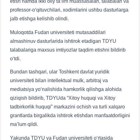
etish hamda ikki oliy ta’lim muassasalari, talabalari va
professor-o‘qituvchilari, xodimlarini ushbu dasturlarga
jalb etishga kelishib olindi.
Muloqotda Fudan universiteti mutasaddilari
almashinuv dasturlarida ishtirok etadigan TDYU
talabalariga maxsus imtiyozlar taqdim etishni bildirib
o‘tdi.
Bundan tashqari, ular Toshkent davlat yuridik
universiteti bilan intellektual mulk, arbitraj va
mediatsiya yo‘nalishida hamkorlik qilishga alohida
Ism va familiyangiz
qiziqish bildirib, TDYUda “Xitoy huquqi va Xitoy
tadbirkorlik huquqi” markazini ochish va turli xalqaro
Telefon raqamingiz
grantlarda birgalikda ishtirok etishdan manfaatdorligini
ma’lum qildi.
Pochta
Yakunda TDYU va Fudan universiteti o‘rtasida