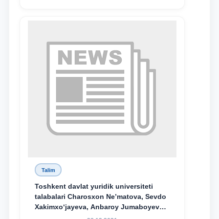
Talim
Toshkent davlat yuridik universiteti
talabalari Charosxon Ne’matova, Sevdo
Xakimxo‘jayeva, Anbaroy Jumaboyeva
hamda TDYU qoshidagi M.S.Vosiqova