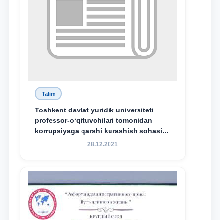
Talim
Toshkent davlat yuridik universiteti
professor-o‘qituvchilari tomonidan
korrupsiyaga qarshi kurashish sohasida
amalga oshirilayotgan islohotlar hamda
28.12.2021
olib borilayotgan tadqiqotlar natijalarini
xalqaro hamjamiyatga yetkazish
maqsadida xorijiy va mahalliy ilmiy
nashrlarda chop etilgan maqolalar
dayjesti