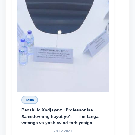
Talim
Baxshillo Xodjayev: “Professor Isa
Xamedovning hayot yo‘li — ilm-fanga,
vatanga va yosh avlod tarbiyasiga
sodiqlikning oliy namunasidir”.
28.12.2021