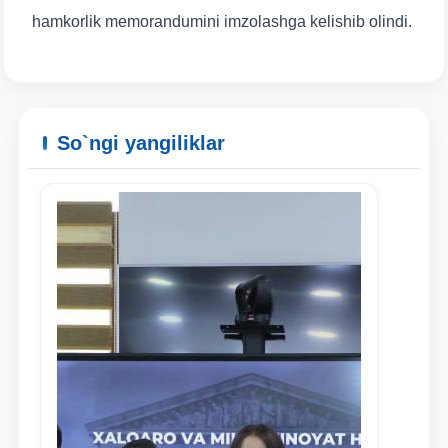
yuborish
hamkorlik memorandumini imzolashga kelishib olindi.
So`ngi yangiliklar