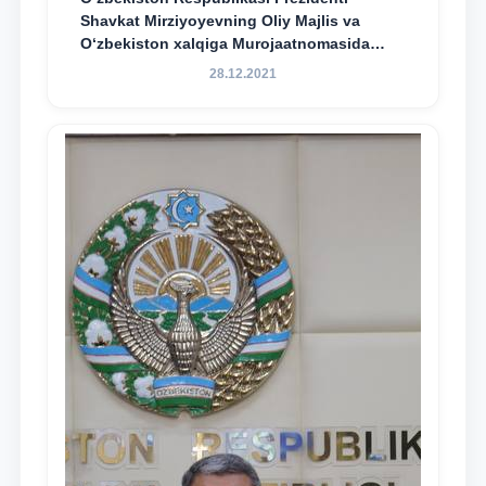
Shavkat Mirziyoyevning Oliy Majlis va
O‘zbekiston xalqiga Murojaatnomasida
belgilangan vazifalar mazmun-mohiyatini
28.12.2021
keng jamoatchilikka yetkazish bo‘yicha
media-reja ijrosi yuzasidan qilingan ishlar
dayjesti