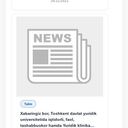
28.12.2021
nomidagi akademik litsey 1-kurs
o‘quvchisi Abduvali Maxamadaliyev
Xadicha Sulaymonova nomidagi
maxsus stipendiyaning stipendiatlari
bo‘ldi.
Talim
Xabaringiz bor, Toshkent davlat yuridik
universitetida iqtidorli, faol,
tashabbuskor hamda Yuridik klinika