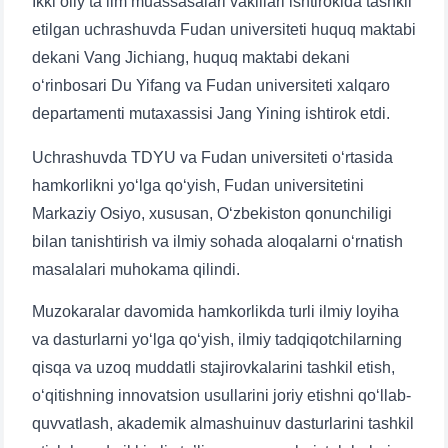
Ikki oliy ta’lim muassasalari vakillari ishtirokida tashkil
etilgan uchrashuvda Fudan universiteti huquq maktabi
dekani Vang Jichiang, huquq maktabi dekani
o‘rinbosari Du Yifang va Fudan universiteti xalqaro
departamenti mutaxassisi Jang Yining ishtirok etdi.
Uchrashuvda TDYU va Fudan universiteti o‘rtasida
hamkorlikni yo‘lga qo‘yish, Fudan universitetini
Markaziy Osiyo, xususan, O‘zbekiston qonunchiligi
bilan tanishtirish va ilmiy sohada aloqalarni o‘rnatish
masalalari muhokama qilindi.
Muzokaralar davomida hamkorlikda turli ilmiy loyiha
va dasturlarni yo‘lga qo‘yish, ilmiy tadqiqotchilarning
qisqa va uzoq muddatli stajirovkalarini tashkil etish,
o‘qitishning innovatsion usullarini joriy etishni qo‘llab-
quvvatlash, akademik almashuinuv dasturlarini tashkil