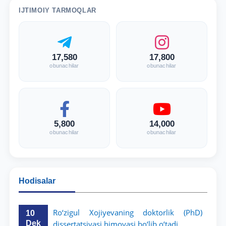
IJTIMOIY TARMOQLAR
17,580
17,800
obunachilar
obunachilar
5,800
14,000
obunachilar
obunachilar
Hodisalar
Ro‘zigul Xojiyevaning doktorlik (PhD)
10
Dek
dissertatsiyasi himoyasi bo‘lib o‘tadi