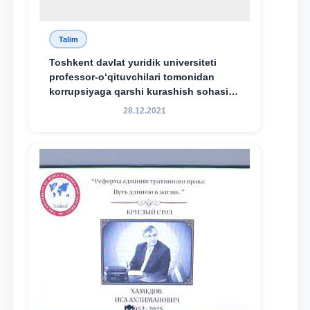
Talim
Toshkent davlat yuridik universiteti
professor-o‘qituvchilari tomonidan
korrupsiyaga qarshi kurashish sohasida
amalga oshirilayotgan islohotlar hamda
28.12.2021
olib borilayotgan tadqiqotlar natijalarini
xalqaro hamjamiyatga yetkazish
maqsadida xorijiy va mahalliy ilmiy
nashrlarda chop etilgan maqolalar
dayjesti