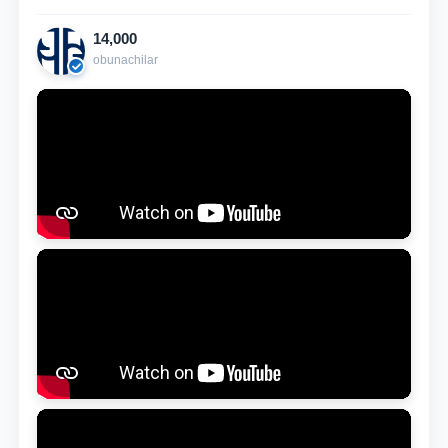
14,000
obunachilar