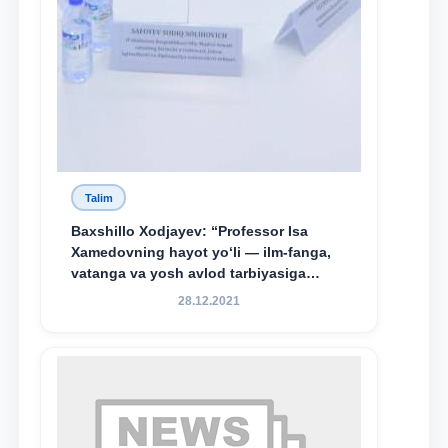
Talim
Baxshillo Xodjayev: “Professor Isa
Xamedovning hayot yo‘li — ilm-fanga,
vatanga va yosh avlod tarbiyasiga
sodiqlikning oliy namunasidir”.
28.12.2021