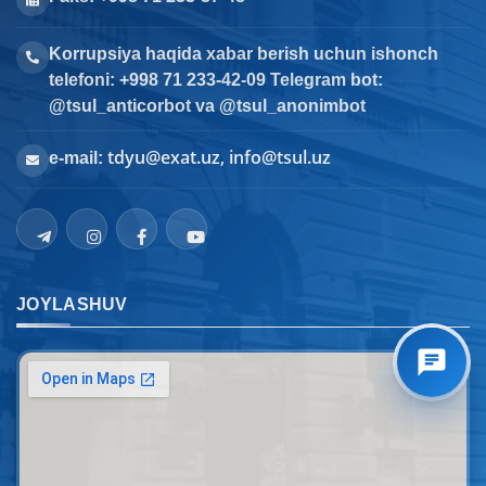
Korrupsiya haqida xabar berish uchun ishonch
telefoni: +998 71 233-42-09 Telegram bot:
@tsul_anticorbot va @tsul_anonimbot
tdyu@exat.uz, info@tsul.uz
e-mail:
JOYLASHUV