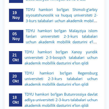
TDYU hamkori bo‘lgan Shimoli-g‘arbiy
19
siyosatshunoslik va huquq universiteti 2-
Noy
3-kurs talabalari uchun akademik mobillik
dasturini e’lon qildi
TDYU hamkori bo‘lgan Malayziya islom
05
fanlari universiteti 2-3-kurs talabalari
Noy
uchun akademik mobillik dasturini e’lon
qiladi
TDYU hamkori bo‘lgan Xanoy yuridik
21
universiteti 2-3-bosqich talabalari uchun
Okt
akademik mobillik dasturini e’lon qildi
TDYU hamkori bo‘lgan Regensburg
20
universiteti 2-3-kurs talabalari uchun
Okt
akademik mobillik dasturini e’lon qildi
TDYU hamkori bo‘lgan Butunrossiya davlat
18
adliya universiteti 2-3-kurs talabalari uchun
Okt
akademik mobillik dasturini e’lon qildi