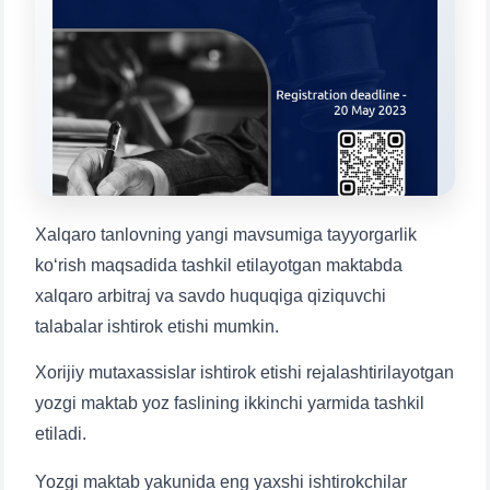
Mavzuni tanlang — keyin shu mavzudagi aniq
savollar chiqadi:
1. Hujjatlar (bakalavr) (5)
2. Hujjatlar (magistr) (4)
3. Suhbat (bakalavr) (8)
4. Suhbat (magistr) (5)
5. To'lov-kontrakt (2)
6. Elektron ariza (16)
7. Call-center (4)
8. Bakalavriat kvotasi (3)
Xalqaro tanlovning yangi mavsumiga tayyorgarlik
9. Magistratura kvotasi (4)
✉️ Adminga yozish
ko‘rish maqsadida tashkil etilayotgan maktabda
xalqaro arbitraj va savdo huquqiga qiziquvchi
talabalar ishtirok etishi mumkin.
Xorijiy mutaxassislar ishtirok etishi rejalashtirilayotgan
yozgi maktab yoz faslining ikkinchi yarmida tashkil
etiladi.
Yozgi maktab yakunida eng yaxshi ishtirokchilar