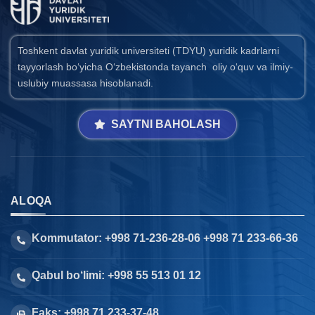
Toshkent davlat yuridik universiteti (TDYU) yuridik kadrlarni
tayyorlash bo‘yicha O‘zbekistonda tayanch oliy o‘quv va ilmiy-
uslubiy muassasa hisoblanadi.
SAYTNI BAHOLASH
ALOQA
Kommutator: +998 71-236-28-06 +998 71 233-66-36
Qabul bo‘limi: +998 55 513 01 12
Faks: +998 71 233-37-48