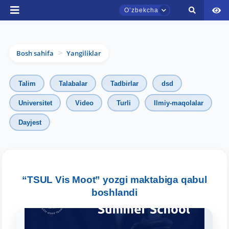
Oʼzbekcha
Bosh sahifa
Yangiliklar
>
Talim
Talabalar
Tadbirlar
dsd
Universitet
Video
Turli
Ilmiy-maqolalar
Dayjest
TDYU qabul murojaatlari chati
Onlayn
Assalomu alaykum! TDYU qabul murojaatlari
chatiga xush kelibsiz.
“TSUL Vis Moot” yozgi maktabiga qabul
boshlandi
Qabul bo'yicha murojaatlaringizni ushbu
chatda qoldiring.