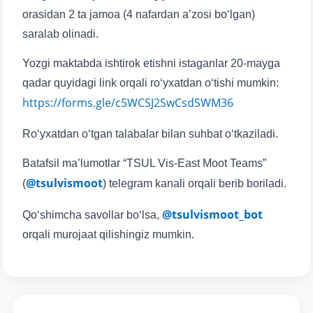
orasidan 2 ta jamoa (4 nafardan a’zosi bo‘lgan)
saralab olinadi.
Yozgi maktabda ishtirok etishni istaganlar 20-mayga
qadar quyidagi link orqali ro‘yxatdan o‘tishi mumkin:
https://forms.gle/c5WCSJ2SwCsdSWM36
Ro‘yxatdan o‘tgan talabalar bilan suhbat o‘tkaziladi.
Batafsil ma’lumotlar “TSUL Vis-East Moot Teams”
@tsulvismoot
(
) telegram kanali orqali berib boriladi.
@tsulvismoot_bot
Qo‘shimcha savollar bo‘lsa,
orqali murojaat qilishingiz mumkin.