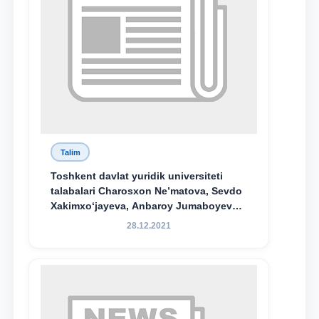
Talim
Toshkent davlat yuridik universiteti
talabalari Charosxon Ne’matova, Sevdo
Xakimxo‘jayeva, Anbaroy Jumaboyeva
hamda TDYU qoshidagi M.S.Vosiqova
28.12.2021
nomidagi akademik litsey 1-kurs
o‘quvchisi Abduvali Maxamadaliyev
Xadicha Sulaymonova nomidagi
maxsus stipendiyaning stipendiatlari
bo‘ldi.