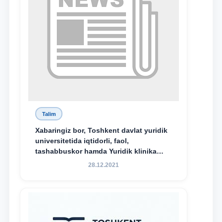
Talim
Xabaringiz bor, Toshkent davlat yuridik
universitetida iqtidorli, faol,
tashabbuskor hamda Yuridik klinika
faoliyatida o‘z bilim va ko‘nikmalarini
28.12.2021
namoyon etayotgan talabalarni
rag‘batlantirish maqsadida yangi
tashabbus — “Yuridik klinika
stipendiyasi” joriy etilgan.