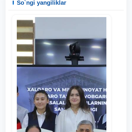
So`ngi yangiliklar
Ism va familiyangiz
Telefon raqamingiz
Pochta
yuborish