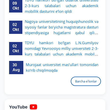
TDYU hamkori bo‘lgan Gdansk universiteti
09
2-3-kurs talabalari uchun akademik
Okt
mobillik dasturini e’lon qildi
Nagoya universitetining huquqshunoslik va
02
siyosiy fanlar boʻyicha magistratura dasturi
Okt
stipendiyasiga hujjatlarni qabul qilish
boshlandi
TDYU hamkori bo‘lgan L.N.Gumilyov
02
nomidagi Yevroosiyo milliy universiteti 2-3-
Okt
kurs talabalari uchun akademik mobillik
dasturini e’lon qiladi
Murojaat universitet mas’ullari tomonidan
30
Avg
ko‘rib chiqilmoqda
Barcha e'lonlar
YouTube