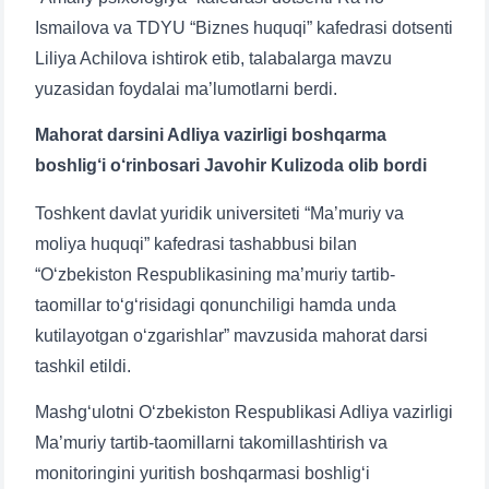
Ismailova va TDYU “Biznes huquqi” kafedrasi dotsenti
Liliya Achilova ishtirok etib, talabalarga mavzu
yuzasidan foydalai ma’lumotlarni berdi.
Mahorat darsini Adliya vazirligi boshqarma
boshlig‘i o‘rinbosari Javohir Kulizoda olib bordi
Toshkent davlat yuridik universiteti “Ma’muriy va
moliya huquqi” kafedrasi tashabbusi bilan
“O‘zbekiston Respublikasining ma’muriy tartib-
taomillar to‘g‘risidagi qonunchiligi hamda unda
kutilayotgan o‘zgarishlar” mavzusida mahorat darsi
tashkil etildi.
Mashg‘ulotni O‘zbekiston Respublikasi Adliya vazirligi
Ma’muriy tartib-taomillarni takomillashtirish va
monitoringini yuritish boshqarmasi boshlig‘i