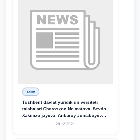
Talim
Toshkent davlat yuridik universiteti
talabalari Charosxon Ne’matova, Sevdo
Xakimxo‘jayeva, Anbaroy Jumaboyeva
hamda TDYU qoshidagi M.S.Vosiqova
28.12.2021
nomidagi akademik litsey 1-kurs
o‘quvchisi Abduvali Maxamadaliyev