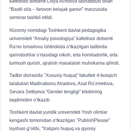
kafedrasi dotsenti Liliya Achilova tashabbusi bilan
“Baxtli oila – farovon kelajak garovi” mavzusida
seminar tashkil etildi.
Nizomiy nomidagi Toshkent davlat pedagogika
universiteti “Amaliy psixologiya” kafedrasi dotsenti
Ra'no Ismailova ishtirokida o‘tkazilgan tadbirda
qarindoshlar o'rtasidagi nikoh, erta homiladorlik, erta
turmush qurish, ajralish masalalari muhokama qilindi.
Tadbir doirasida "Xususiy huquq” fakulteti 4-bosqich
talabalari Madinabonu Ahadova, Asal Ro'zmetova,
Sevara Settiyeva “Gender tengligi” kitobining
taqdimotini o‘tkazdi.
Toshkent davlat yuridik universiteti Yosh olimlar
kengashi tomonidan o‘tkazilgan "PublishPlease”
loyihasi g‘olibi, “Xalqaro huquq va qiyosiy