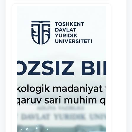
rag‘batlantirish maqsadida yangi
tashabbus — “Yuridik klinika
stipendiyasi” joriy etilgan.