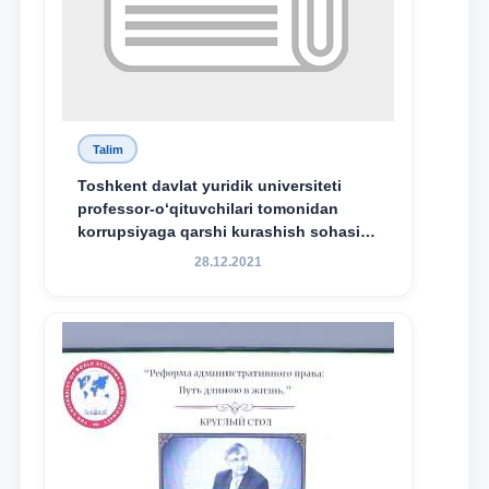
Talim
Toshkent davlat yuridik universiteti
professor-o‘qituvchilari tomonidan
korrupsiyaga qarshi kurashish sohasida
amalga oshirilayotgan islohotlar hamda
28.12.2021
olib borilayotgan tadqiqotlar natijalarini
xalqaro hamjamiyatga yetkazish
maqsadida xorijiy va mahalliy ilmiy
nashrlarda chop etilgan maqolalar
dayjesti