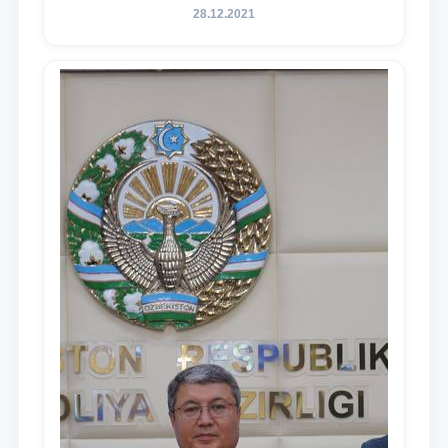
belgilangan vazifalar mazmun-mohiyatini
28.12.2021
keng jamoatchilikka yetkazish bo‘yicha
media-reja ijrosi yuzasidan qilingan ishlar
dayjesti