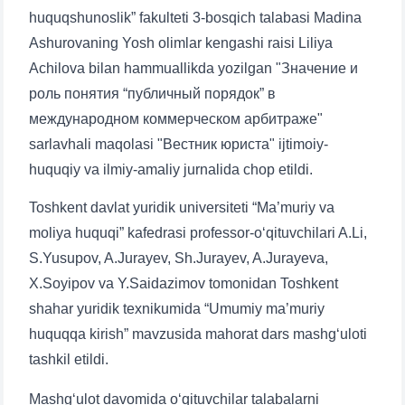
huquqshunoslik” fakulteti 3-bosqich talabasi Madina
Ashurovaning Yosh olimlar kengashi raisi Liliya
Achilova bilan hammuallikda yozilgan "Значение и
роль понятия “публичный порядок” в
международном коммерческом арбитраже"
sarlavhali maqolasi "Вестник юриста" ijtimoiy-
huquqiy va ilmiy-amaliy jurnalida chop etildi.
Toshkent davlat yuridik universiteti “Ma’muriy va
moliya huquqi” kafedrasi professor-o‘qituvchilari A.Li,
S.Yusupov, A.Jurayev, Sh.Jurayev, A.Jurayeva,
X.Soyipov va Y.Saidazimov tomonidan Toshkent
shahar yuridik texnikumida “Umumiy ma’muriy
huquqqa kirish” mavzusida mahorat dars mashg‘uloti
tashkil etildi.
Mashg‘ulot davomida o‘qituvchilar talabalarni