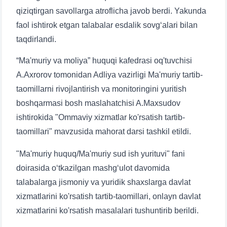
qiziqtirgan savollarga atroflicha javob berdi. Yakunda
faol ishtirok etgan talabalar esdalik sovg‘alari bilan
taqdirlandi.
“Ma'muriy va moliya” huquqi kafedrasi oq'tuvchisi
A.Axrorov tomonidan Adliya vazirligi Ma'muriy tartib-
taomillarni rivojlantirish va monitoringini yuritish
boshqarmasi bosh maslahatchisi A.Maxsudov
ishtirokida "Ommaviy xizmatlar ko'rsatish tartib-
taomillari" mavzusida mahorat darsi tashkil etildi.
"Ma'muriy huquq/Ma'muriy sud ish yurituvi" fani
doirasida o‘tkazilgan mashg‘ulot davomida
talabalarga jismoniy va yuridik shaxslarga davlat
xizmatlarini ko'rsatish tartib-taomillari, onlayn davlat
xizmatlarini ko'rsatish masalalari tushuntirib berildi.