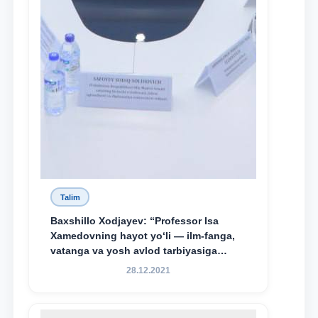
Talim
Baxshillo Xodjayev: “Professor Isa
Xamedovning hayot yo‘li — ilm-fanga,
vatanga va yosh avlod tarbiyasiga
sodiqlikning oliy namunasidir”.
28.12.2021