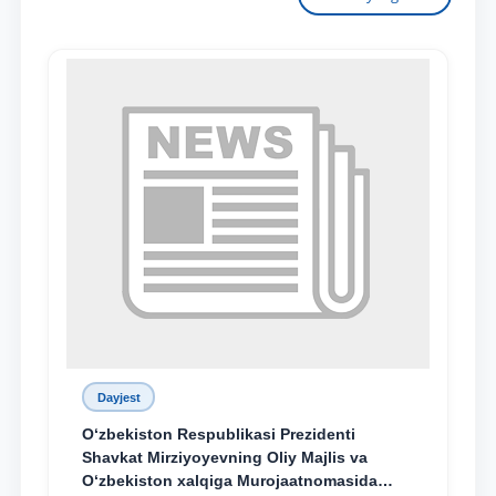
Dayjest
O‘zbekiston Respublikasi Prezidenti
Shavkat Mirziyoyevning Oliy Majlis va
O‘zbekiston xalqiga Murojaatnomasida