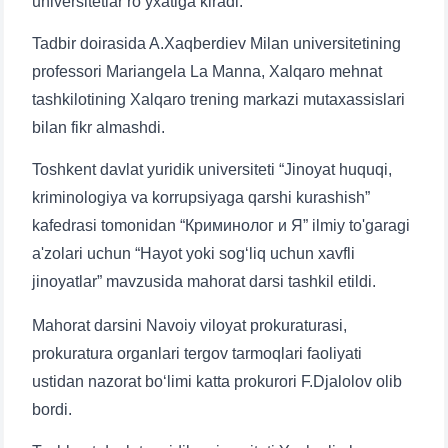
universitetlar ro‘yxatiga kiradi.
Tadbir doirasida A.Xaqberdiev Milan universitetining
professori Mariangela La Manna, Xalqaro mehnat
tashkilotining Xalqaro trening markazi mutaxassislari
bilan fikr almashdi.
Toshkent davlat yuridik universiteti “Jinoyat huquqi,
kriminologiya va korrupsiyaga qarshi kurashish”
kafedrasi tomonidan “Криминолог и Я” ilmiy to'garagi
a'zolari uchun “Hayot yoki sog‘liq uchun xavfli
jinoyatlar” mavzusida mahorat darsi tashkil etildi.
Mahorat darsini Navoiy viloyat prokuraturasi,
prokuratura organlari tergov tarmoqlari faoliyati
ustidan nazorat bo‘limi katta prokurori F.Djalolov olib
Ism va familiyangiz
bordi.