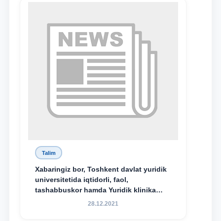
Xadicha Sulaymonova nomidagi
maxsus stipendiyaning stipendiatlari
bo‘ldi.
Talim
Xabaringiz bor, Toshkent davlat yuridik
universitetida iqtidorli, faol,
tashabbuskor hamda Yuridik klinika
faoliyatida o‘z bilim va ko‘nikmalarini
28.12.2021
namoyon etayotgan talabalarni