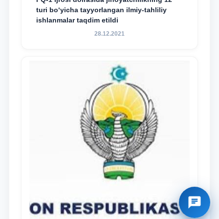
turi bo‘yicha tayyorlangan ilmiy-tahliliy
ishlanmalar taqdim etildi
28.12.2021