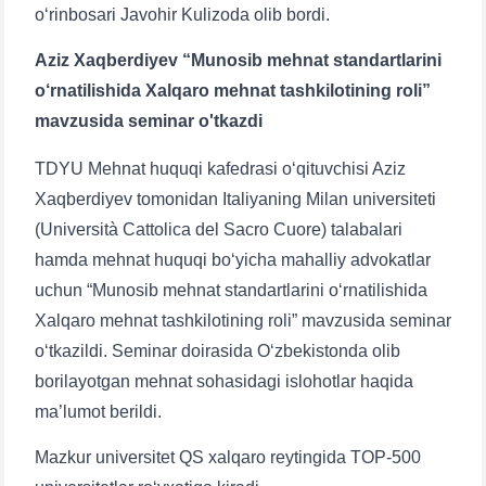
o‘rinbosari Javohir Kulizoda olib bordi.
Aziz Xaqberdiyev “Munosib mehnat standartlarini
o‘rnatilishida Xalqaro mehnat tashkilotining roli”
mavzusida seminar o'tkazdi
TDYU Mehnat huquqi kafedrasi o‘qituvchisi Aziz
Xaqberdiyev tomonidan Italiyaning Milan universiteti
(Università Cattolica del Sacro Cuore) talabalari
hamda mehnat huquqi bo‘yicha mahalliy advokatlar
uchun “Munosib mehnat standartlarini o‘rnatilishida
Xalqaro mehnat tashkilotining roli” mavzusida seminar
o‘tkazildi. Seminar doirasida O‘zbekistonda olib
borilayotgan mehnat sohasidagi islohotlar haqida
ma’lumot berildi.
Mazkur universitet QS xalqaro reytingida TOP-500