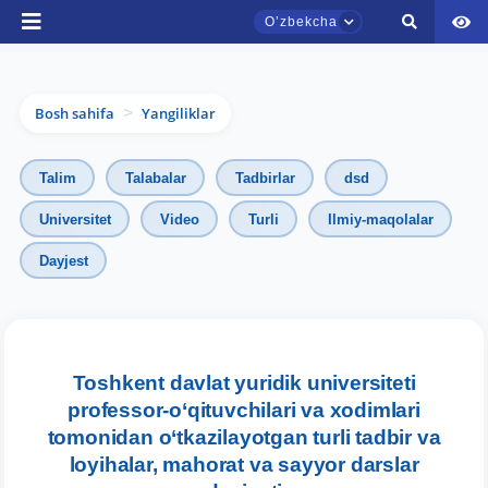
Oʼzbekcha
Bosh sahifa
Yangiliklar
>
Talim
Talabalar
Tadbirlar
dsd
Universitet
Video
Turli
Ilmiy-maqolalar
Dayjest
TDYU qabul murojaatlari chati
Onlayn
Toshkent davlat yuridik universiteti
professor-o‘qituvchilari va xodimlari
Assalomu alaykum! TDYU qabul murojaatlari
chatiga xush kelibsiz.
tomonidan o‘tkazilayotgan turli tadbir va
loyihalar, mahorat va sayyor darslar
Qabul bo'yicha murojaatlaringizni ushbu