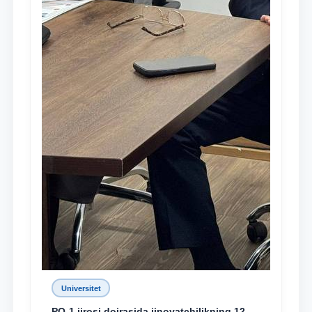
Universitet
PQ-1 ijrosi doirasida jinoyatchilikning 12