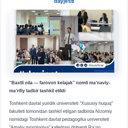
dayjesti
chatda qoldiring.
Mavzuni tanlang — keyin shu mavzudagi aniq
savollar chiqadi:
1. Hujjatlar (bakalavr) (5)
2. Hujjatlar (magistr) (4)
3. Suhbat (bakalavr) (8)
4. Suhbat (magistr) (5)
5. To'lov-kontrakt (2)
6. Elektron ariza (16)
7. Call-center (4)
8. Bakalavriat kvotasi (3)
9. Magistratura kvotasi (4)
✉️ Adminga yozish
“Baxtli oila — farovon kelajak” nomli ma’naviy-
ma’rifiy tadbir tashkil etildi
Toshkent davlat yuridik universiteti “Xususiy huquq”
fakulteti tomonidan tashkil etilgan tadbirda Nizomiy
nomidagi Toshkent davlat pedagogika universiteti
“Amaliy psixologiya” kafedrasi dotsenti Ra’no