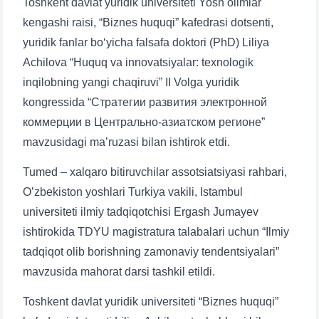
Toshkent davlat yuridik universiteti Yosh olimlar
Telefon raqamingiz
kengashi raisi, “Biznes huquqi” kafedrasi dotsenti,
yuridik fanlar bo‘yicha falsafa doktori (PhD) Liliya
Pochta
Achilova “Huquq va innovatsiyalar: texnologik
inqilobning yangi chaqiruvi” II Volga yuridik
yuborish
kongressida “Стратегии развития электронной
коммерции в Центрально-азиатском регионе”
mavzusidagi ma’ruzasi bilan ishtirok etdi.
Tumed – xalqaro bitiruvchilar assotsiatsiyasi rahbari,
O’zbekiston yoshlari Turkiya vakili, Istambul
universiteti ilmiy tadqiqotchisi Ergash Jumayev
ishtirokida TDYU magistratura talabalari uchun “Ilmiy
tadqiqot olib borishning zamonaviy tendentsiyalari”
mavzusida mahorat darsi tashkil etildi.
Toshkent davlat yuridik universiteti “Biznes huquqi”