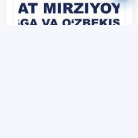
Universitet
O‘zbekiston Respublikasi Prezidenti
Shavkat Mirziyoyevning Oliy Majlis va