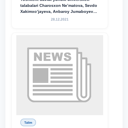
talabalari Charosxon Ne’matova, Sevdo
Xakimxo‘jayeva, Anbaroy Jumaboyeva
hamda TDYU qoshidagi M.S.Vosiqova
28.12.2021
nomidagi akademik litsey 1-kurs
o‘quvchisi Abduvali Maxamadaliyev
Xadicha Sulaymonova nomidagi
maxsus stipendiyaning stipendiatlari
bo‘ldi.
Talim