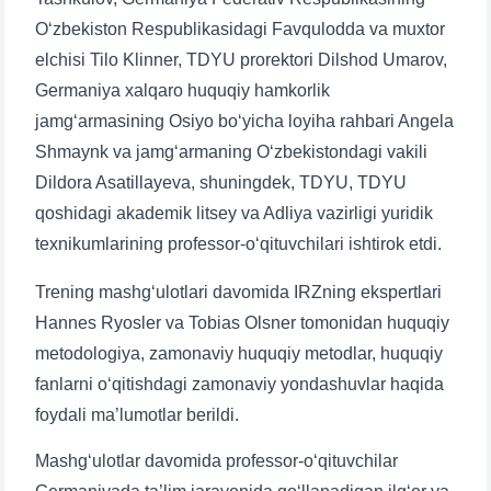
O‘zbekiston Respublikasidagi Favqulodda va muxtor
elchisi Tilo Klinner, TDYU prorektori Dilshod Umarov,
Germaniya xalqaro huquqiy hamkorlik
jamgʻarmasining Osiyo bo‘yicha loyiha rahbari Angela
Shmaynk va jamg‘armaning O‘zbekistondagi vakili
Dildora Asatillayeva, shuningdek, TDYU, TDYU
qoshidagi akademik litsey va Adliya vazirligi yuridik
texnikumlarining professor-o‘qituvchilari ishtirok etdi.
Trening mashg‘ulotlari davomida IRZning ekspertlari
Hannes Ryosler va Tobias Olsner tomonidan huquqiy
metodologiya, zamonaviy huquqiy metodlar, huquqiy
fanlarni o‘qitishdagi zamonaviy yondashuvlar haqida
foydali ma’lumotlar berildi.
Mashg‘ulotlar davomida professor-o‘qituvchilar