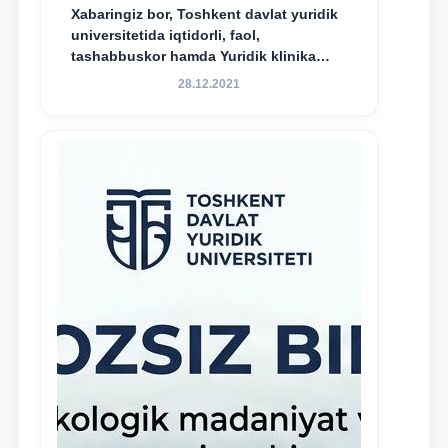
Xabaringiz bor, Toshkent davlat yuridik
universitetida iqtidorli, faol,
tashabbuskor hamda Yuridik klinika
faoliyatida o‘z bilim va ko‘nikmalarini
28.12.2021
namoyon etayotgan talabalarni
rag‘batlantirish maqsadida yangi
tashabbus — “Yuridik klinika
stipendiyasi” joriy etilgan.