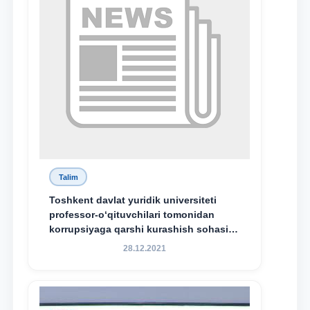
Talim
Toshkent davlat yuridik universiteti
professor-o‘qituvchilari tomonidan
korrupsiyaga qarshi kurashish sohasida
amalga oshirilayotgan islohotlar hamda
28.12.2021
olib borilayotgan tadqiqotlar natijalarini
xalqaro hamjamiyatga yetkazish
maqsadida xorijiy va mahalliy ilmiy
nashrlarda chop etilgan maqolalar