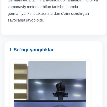
Germaniyada ta’lim jarayonida qo‘llanadigan ilg‘or va
zamonaviy metodlar bilan tanishdi hamda
germaniyalik mutaxassislardan o‘zini qiziqtirgan
savollarga javob oldi.
Ism va familiyangiz
So`ngi yangiliklar
Telefon raqamingiz
Pochta
yuborish