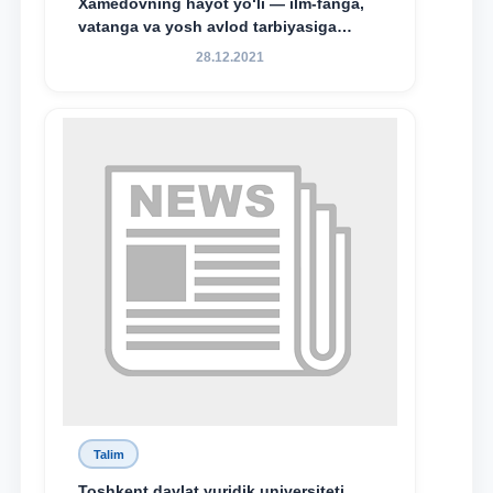
Xamedovning hayot yo‘li — ilm-fanga,
vatanga va yosh avlod tarbiyasiga
sodiqlikning oliy namunasidir”.
28.12.2021
Talim
Toshkent davlat yuridik universiteti