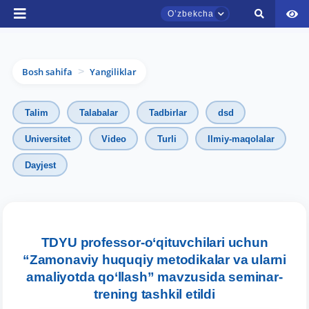
Oʼzbekcha
Bosh sahifa
Yangiliklar
>
Talim
Talabalar
Tadbirlar
dsd
Universitet
Video
Turli
Ilmiy-maqolalar
Dayjest
TDYU qabul murojaatlari chati
Onlayn
Assalomu alaykum! TDYU qabul murojaatlari
chatiga xush kelibsiz.
TDYU professor-o‘qituvchilari uchun
“Zamonaviy huquqiy metodikalar va ularni
Qabul bo'yicha murojaatlaringizni ushbu
amaliyotda qo‘llash” mavzusida seminar-
chatda qoldiring.
trening tashkil etildi