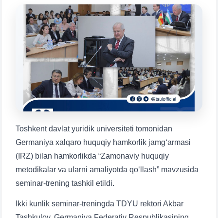
Mavzuni tanlang — keyin shu mavzudagi aniq
savollar chiqadi:
1. Hujjatlar (bakalavr) (5)
2. Hujjatlar (magistr) (4)
3. Suhbat (bakalavr) (8)
4. Suhbat (magistr) (5)
5. To'lov-kontrakt (2)
6. Elektron ariza (16)
7. Call-center (4)
8. Bakalavriat kvotasi (3)
9. Magistratura kvotasi (4)
✉️ Adminga yozish
Toshkent davlat yuridik universiteti tomonidan
Germaniya xalqaro huquqiy hamkorlik jamgʻarmasi
(IRZ) bilan hamkorlikda “Zamonaviy huquqiy
metodikalar va ularni amaliyotda qo‘llash” mavzusida
seminar-trening tashkil etildi.
Ikki kunlik seminar-treningda TDYU rektori Akbar
Tashkulov, Germaniya Federativ Respublikasining