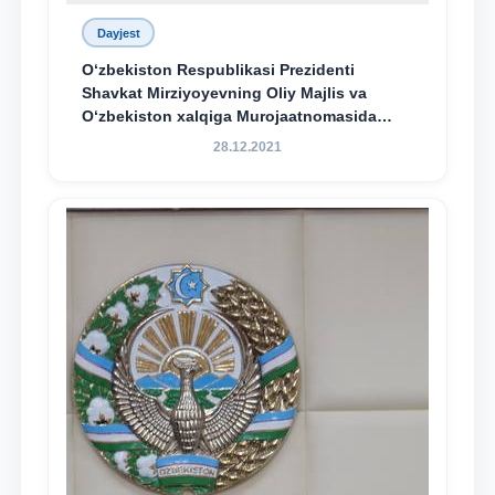
Dayjest
O‘zbekiston Respublikasi Prezidenti
Shavkat Mirziyoyevning Oliy Majlis va
O‘zbekiston xalqiga Murojaatnomasida
belgilangan vazifalar mazmun-mohiyatini
28.12.2021
keng jamoatchilikka yetkazish bo‘yicha
media-reja ijrosi yuzasidan qilingan ishlar
dayjesti