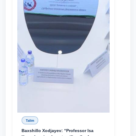
Talim
Baxshillo Xodjayev: “Professor Isa