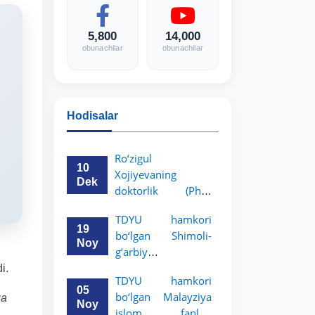
5,800
14,000
obunachilar
obunachilar
Hodisalar
Ro‘zigul
10
Xojiyevaning
Dek
doktorlik (PhD)
dissertatsiyasi
TDYU hamkori
himoyasi bo‘lib
19
bo‘lgan Shimoli-
o‘tadi
Noy
g‘arbiy
siyosatshunoslik va
i.
TDYU hamkori
huquq universiteti
05
bo‘lgan Malayziya
ga
2-3-kurs talabalari
Noy
islom fanlari