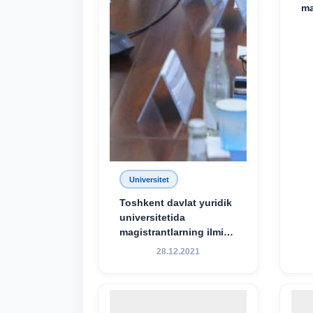
ma
Universitet
Toshkent davlat yuridik
universitetida
magistrantlarning ilmiy-
amaliy konferensiyasi
28.12.2021
o‘tkazildi