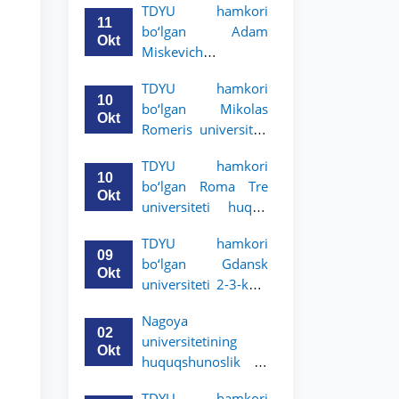
TDYU hamkori
uchun akademik
11
bo‘lgan Adam
mobillik dasturini
Okt
Miskevich
e’lon qildi
universiteti 2-3-
TDYU hamkori
bosqich talabalari
10
bo‘lgan Mikolas
uchun akademik
Okt
Romeris universiteti
mobillik dasturini
2-3-kurs talabalari
e’lon qildi
TDYU hamkori
uchun akademik
10
bo‘lgan Roma Tre
mobillik dasturini
Okt
universiteti huquq
e’lon qildi
maktabi 2-3-kurs
TDYU hamkori
talabalari uchun
09
bo‘lgan Gdansk
akademik mobillik
Okt
universiteti 2-3-kurs
dasturini e’lon qildi
talabalari uchun
Nagoya
akademik mobillik
02
universitetining
dasturini e’lon qildi
Okt
huquqshunoslik va
siyosiy fanlar
TDYU hamkori