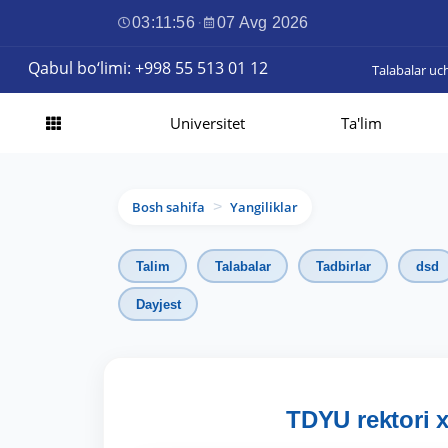
03:11:57
·
07 Avg 2026
Qabul bo‘limi: +998 55 513 01 12
Talabalar uc
Universitet
Ta'lim
Bosh sahifa
Yangiliklar
>
Talim
Talabalar
Tadbirlar
dsd
Dayjest
TDYU rektori 