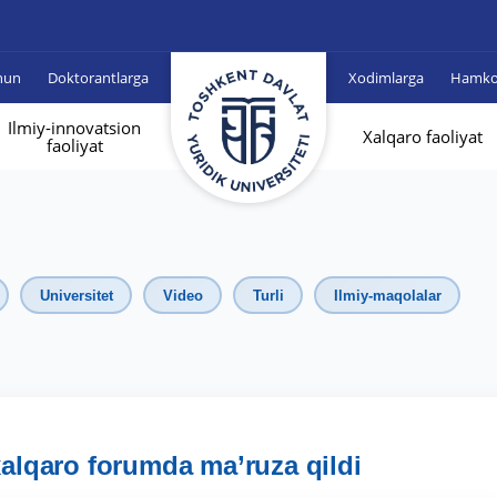
hun
Doktorantlarga
Xodimlarga
Hamkor
Ilmiy-innovatsion
Xalqaro faoliyat
faoliyat
Universitet
Video
Turli
Ilmiy-maqolalar
xalqaro forumda ma’ruza qildi