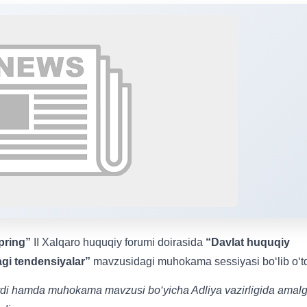
pring”
II Xalqaro huquqiy forumi doirasida
“Davlat huquqiy
gi tendensiyalar”
mavzusidagi muhokama sessiyasi bo‘lib o‘td
berdi hamda muhokama mavzusi bo‘yicha Adliya vazirligida amal