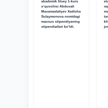
akademik litsey 1-kurs
et
o‘quvchisi Abduvali
ra
Maxamadaliyev Xadicha
ma
Sulaymonova nomidagi
ta
maxsus stipendiyaning
kl
stipendiatlari bo‘ldi.
jo