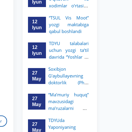
boradi
Iyun
xodimlar o‘rtasida
“Zukko kitobxon”
“TSUL Vis Moot”
tanlovi o‘tkazildi
12
yozgi maktabiga
Iyun
qabul boshlandi
TDYU talabalari
12
uchun yozgi ta’til
Iyun
davrida “Yoshlar —
huquqshunoslar”
Soxibjon
targ‘ibot tanlovi
27
G‘aybullayevning
e’lon qilindi
May
doktorlik (PhD)
dissertatsiyasi
“Ma’muriy huquq”
himoyasi bo‘lib
TDYU qabul murojaatlari chati
27
mavzusidagi
o‘tadi
Onlayn
Assalomu alaykum! TDYU qabul
May
ma’ruzalarni Dr.
murojaatlari chatiga xush kelibsiz.
Kristian Shaich olib
TDYUda
ar
boradi
Qabul bo'yicha murojaatlaringizni
27
Yaponiyaning
ushbu chatda qoldiring.
May