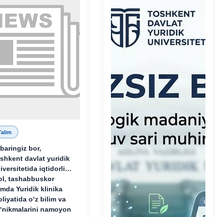
Talim
baringiz bor,
shkent davlat yuridik
iversitetida iqtidorli,
ol, tashabbuskor
mda Yuridik klinika
oliyatida o‘z bilim va
‘nikmalarini namoyon