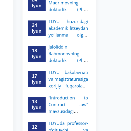
Madrimovning
bitiruvchilarini
Iyun
doktorlik (PhD)
o‘qishga qabul
dissertatsiyasi
qilish bo‘yicha
TDYU huzuridagi
himoyasi bo‘lib
arizalar qabuli
24
akademik litseydan
o‘tadi
boshlandi
Iyun
yo‘llanma olgan
bitiruvchilar uchun
Jaloliddin
yakka tartibdagi
18
Rahmonovning
suhbat savollari
Iyun
doktorlik (PhD)
ro‘yxati tasdiqlandi.
dissertatsiyasi
TDYU bakalavriati
himoyasi bo‘lib
17
va magistraturasiga
o‘tadi
Iyun
xorijiy fuqarolarni
o‘qishga qabul
“Introduction to
qilish bo‘yicha
13
Contract Law”
arizalar qabuli
Iyun
mavzusidagi
boshlandi
mahorat darsini
TDYUda professor-
Kristofer Sayks olib
12
o‘qituvchi va