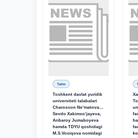
Talim
Toshkent davlat yuridik
Xa
universiteti talabalari
To
Charosxon Ne’matova,
un
Sevdo Xakimxo‘jayeva,
fa
Anbaroy Jumaboyeva
ha
hamda TDYU qoshidagi
fa
M.S.Vosiqova nomidagi
ko