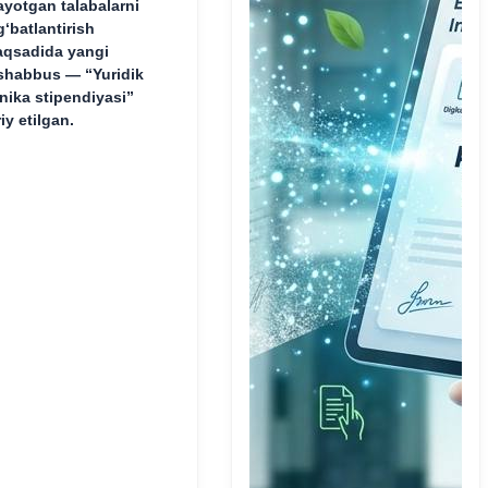
ayotgan talabalarni
g‘batlantirish
qsadida yangi
shabbus — “Yuridik
inika stipendiyasi”
riy etilgan.