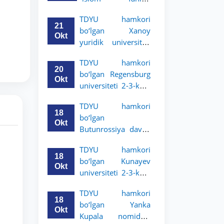
uchun akademik
universiteti 2-3-
mobillik dasturini
TDYU hamkori
kurs talabalari
e’lon qildi
21
bo‘lgan Xanoy
uchun akademik
Okt
yuridik universiteti
mobillik dasturini
2-3-bosqich
e’lon qiladi
TDYU hamkori
talabalari uchun
20
bo‘lgan Regensburg
akademik mobillik
Okt
universiteti 2-3-kurs
dasturini e’lon qildi
talabalari uchun
TDYU hamkori
akademik mobillik
18
bo‘lgan
dasturini e’lon qildi
Okt
Butunrossiya davlat
adliya universiteti 2-
TDYU hamkori
3-kurs talabalari
18
bo‘lgan Kunayev
uchun akademik
Okt
universiteti 2-3-kurs
mobillik dasturini
talabalari uchun
e’lon qildi
TDYU hamkori
akademik mobillik
18
bo‘lgan Yanka
dasturini e’lon qiladi
Okt
Kupala nomidagi