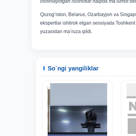
oshirilayotgan islohotlar haqida ma’lumot ber
Qozog‘iston, Belarus, Ozarbayjon va Singapur k
ekspertlar ishtirok etgan sessiyada Toshkent
yuzasidan ma’ruza qildi.
So`ngi yangiliklar