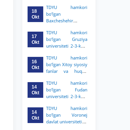
Grodno davlat
TDYU hamkori
universiteti 2-3-
18
bo‘lgan
bosqich talabalari
Okt
Baxcheshehir
uchun akademik
universiteti 2-3-
mobillik dasturini
TDYU hamkori
bosqich talabalari
e’lon qildi
17
bo‘lgan Gruziya
uchun akademik
Okt
universiteti 2-3-kurs
mobillik dasturini
talabalari uchun
e’lon qildi
TDYU hamkori
akademik mobillik
16
bo‘lgan Xitoy siyosiy
dasturini e’lon qildi
Okt
fanlar va huquq
universiteti 2-3-kurs
TDYU hamkori
talabalari uchun
14
bo‘lgan Fudan
akademik mobillik
Okt
universiteti 2-3-kurs
dasturini e’lon qildi
talabalari uchun
TDYU hamkori
akademik mobillik
14
bo‘lgan Voronej
dasturini e’lon qildi
Okt
davlat universiteti 2-
3-bosqich talabalari