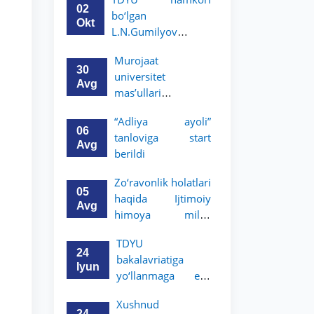
boʻyicha
02
bo‘lgan
magistratura dasturi
Okt
L.N.Gumilyov
stipendiyasiga
nomidagi
hujjatlarni qabul
Murojaat
Yevroosiyo milliy
qilish boshlandi
30
universitet
universiteti 2-3-kurs
Avg
mas’ullari
talabalari uchun
tomonidan ko‘rib
akademik mobillik
“Adliya ayoli”
chiqilmoqda
dasturini e’lon qiladi
06
tanloviga start
Avg
berildi
Zo‘ravonlik holatlari
05
haqida Ijtimoiy
Avg
himoya milliy
agentligining
TDYU
hududiy
24
bakalavriatiga
boʻlinmalariga
Iyun
yo‘llanmaga ega
murojaat qiling
bo‘lgan akademik
Xushnud
litsey
24