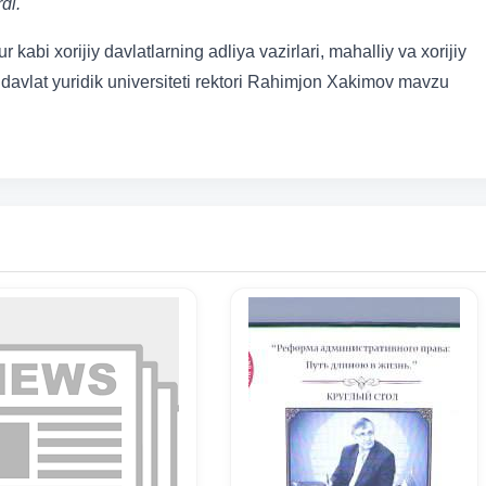
di.
abi xorijiy davlatlarning adliya vazirlari, mahalliy va xorijiy
 davlat yuridik universiteti rektori Rahimjon Xakimov mavzu