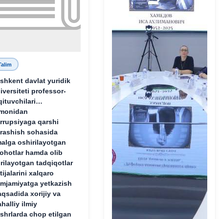
Talim
shkent davlat yuridik
iversiteti professor-
qituvchilari
monidan
rrupsiyaga qarshi
rashish sohasida
alga oshirilayotgan
lohotlar hamda olib
rilayotgan tadqiqotlar
tijalarini xalqaro
mjamiyatga yetkazish
qsadida xorijiy va
halliy ilmiy
shrlarda chop etilgan