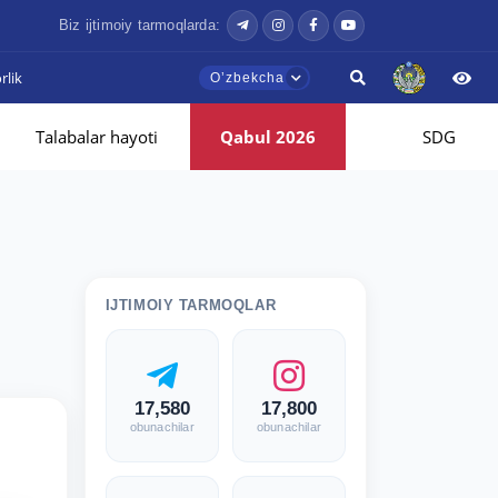
Biz ijtimoiy tarmoqlarda:
lik
Oʼzbekcha
Talabalar hayoti
Qabul 2026
SDG
IJTIMOIY TARMOQLAR
17,580
17,800
obunachilar
obunachilar