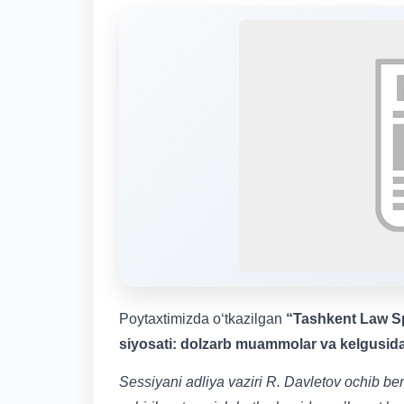
Poytaxtimizda o‘tkazilgan
“Tashkent Law S
siyosati: dolzarb muammolar va kelgusida
Sessiyani adliya vaziri R. Davletov ochib 