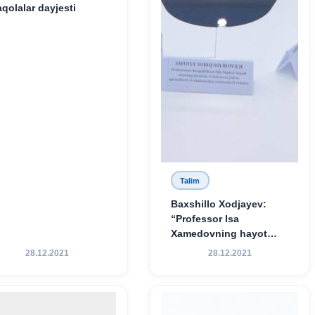
qolalar dayjesti
Talim
Baxshillo Xodjayev:
“Professor Isa
Xamedovning hayot
yo‘li — ilm-fanga,
28.12.2021
28.12.2021
vatanga va yosh avlod
tarbiyasiga sodiqlikning
oliy namunasidir”.