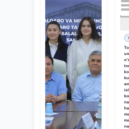
To
un
o‘
to
ko
ku
am
is
bo
na
ha
ma
ma
na