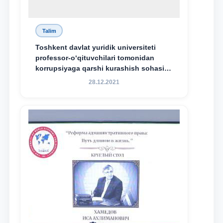
Talim
Toshkent davlat yuridik universiteti
professor-o‘qituvchilari tomonidan
korrupsiyaga qarshi kurashish sohasida
amalga oshirilayotgan islohotlar hamda
28.12.2021
olib borilayotgan tadqiqotlar natijalarini
xalqaro hamjamiyatga yetkazish
maqsadida xorijiy va mahalliy ilmiy
nashrlarda chop etilgan maqolalar
dayjesti