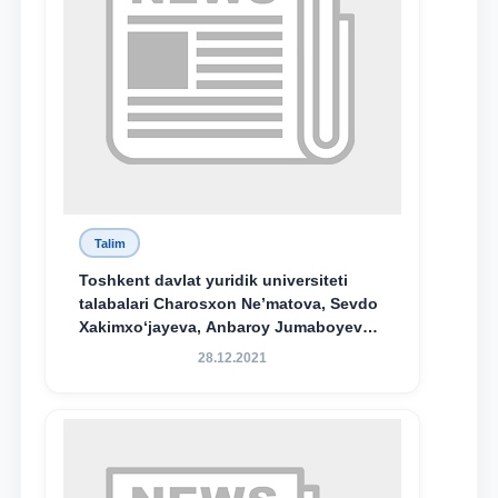
Talim
Toshkent davlat yuridik universiteti
talabalari Charosxon Ne’matova, Sevdo
Xakimxo‘jayeva, Anbaroy Jumaboyeva
hamda TDYU qoshidagi M.S.Vosiqova
28.12.2021
nomidagi akademik litsey 1-kurs
o‘quvchisi Abduvali Maxamadaliyev
Xadicha Sulaymonova nomidagi
maxsus stipendiyaning stipendiatlari
bo‘ldi.