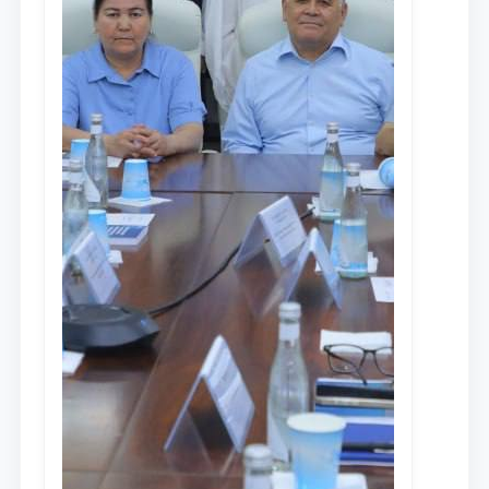
Ism va familiyangiz
Telefon raqamingiz
Pochta
yuborish