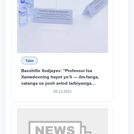
Talim
Baxshillo Xodjayev: “Professor Isa
Xamedovning hayot yo‘li — ilm-fanga,
vatanga va yosh avlod tarbiyasiga
sodiqlikning oliy namunasidir”.
28.12.2021