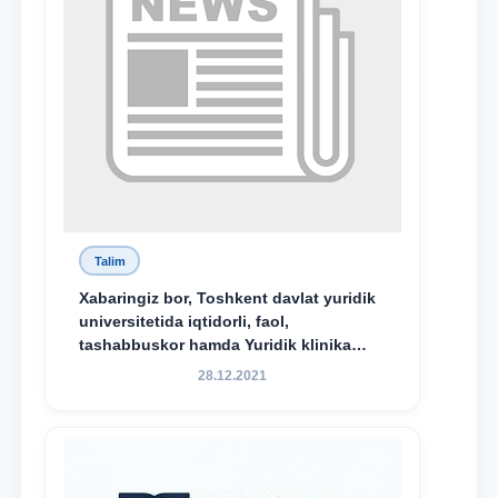
Talim
Xabaringiz bor, Toshkent davlat yuridik
universitetida iqtidorli, faol,
tashabbuskor hamda Yuridik klinika
faoliyatida o‘z bilim va ko‘nikmalarini
28.12.2021
namoyon etayotgan talabalarni
rag‘batlantirish maqsadida yangi
tashabbus — “Yuridik klinika
stipendiyasi” joriy etilgan.