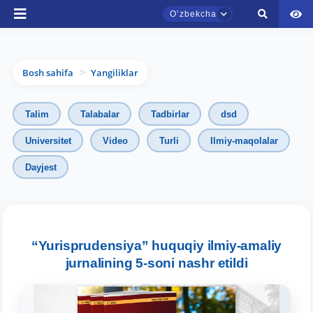
Oʼzbekcha
Bosh sahifa
Yangiliklar
>
Talim
Talabalar
Tadbirlar
dsd
Universitet
Video
Turli
Ilmiy-maqolalar
TDYU qabul murojaatlari chati
Dayjest
Onlayn
Assalomu alaykum! TDYU qabul murojaatlari
chatiga xush kelibsiz.
“Yurisprudensiya” huquqiy ilmiy-amaliy
jurnalining 5-soni nashr etildi
Qabul bo'yicha murojaatlaringizni ushbu
chatda qoldiring.