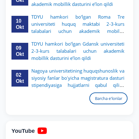
Okt
akademik mobillik dasturini e’lon qildi
TDYU hamkori bo‘lgan Roma Tre
10
universiteti huquq maktabi 2-3-kurs
Okt
talabalari uchun akademik mobillik
dasturini e’lon qildi
TDYU hamkori bo‘lgan Gdansk universiteti
09
2-3-kurs talabalari uchun akademik
Okt
mobillik dasturini e’lon qildi
Nagoya universitetining huquqshunoslik va
02
siyosiy fanlar boʻyicha magistratura dasturi
Okt
stipendiyasiga hujjatlarni qabul qilish
boshlandi
Barcha e'lonlar
YouTube