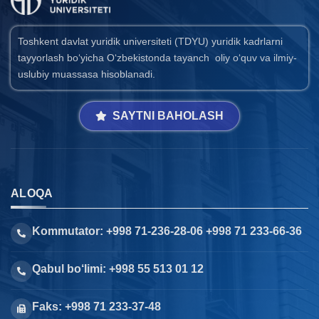
Toshkent davlat yuridik universiteti (TDYU) yuridik kadrlarni
tayyorlash bo‘yicha O‘zbekistonda tayanch oliy o‘quv va ilmiy-
uslubiy muassasa hisoblanadi.
SAYTNI BAHOLASH
ALOQA
Kommutator: +998 71-236-28-06 +998 71 233-66-36
Qabul bo‘limi: +998 55 513 01 12
Faks: +998 71 233-37-48