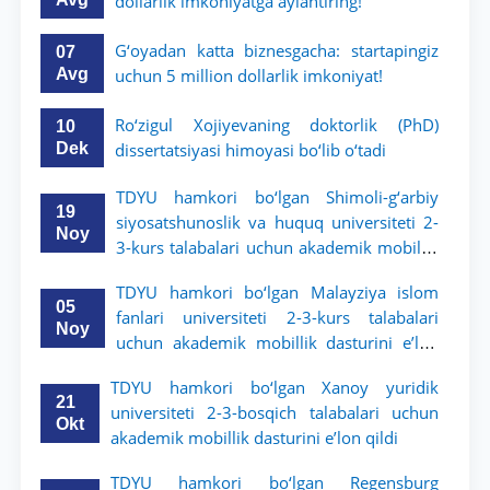
dollarlik imkoniyatga aylantiring!
G‘oyadan katta biznesgacha: startapingiz
07
Avg
uchun 5 million dollarlik imkoniyat!
Ro‘zigul Xojiyevaning doktorlik (PhD)
10
Dek
dissertatsiyasi himoyasi bo‘lib o‘tadi
TDYU hamkori bo‘lgan Shimoli-g‘arbiy
19
siyosatshunoslik va huquq universiteti 2-
Noy
3-kurs talabalari uchun akademik mobillik
dasturini e’lon qildi
TDYU hamkori bo‘lgan Malayziya islom
05
fanlari universiteti 2-3-kurs talabalari
Noy
uchun akademik mobillik dasturini e’lon
qiladi
TDYU hamkori bo‘lgan Xanoy yuridik
21
universiteti 2-3-bosqich talabalari uchun
Okt
akademik mobillik dasturini e’lon qildi
TDYU hamkori bo‘lgan Regensburg