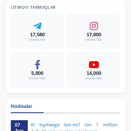
IJTIMOIY TARMOQLAR
17,580
17,800
obunachilar
obunachilar
5,800
14,000
obunachilar
obunachilar
Hodisalar
AI loyihangiz bor-mi? Uni 1 million
07
Avg