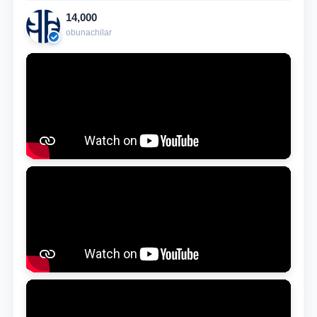
14,000
obunachilar