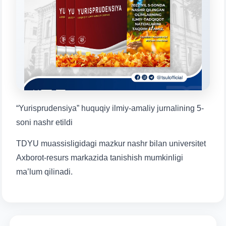
Mavzuni tanlang — keyin shu mavzudagi aniq
savollar chiqadi:
1. Hujjatlar (bakalavr) (5)
2. Hujjatlar (magistr) (4)
3. Suhbat (bakalavr) (8)
4. Suhbat (magistr) (5)
5. To'lov-kontrakt (2)
6. Elektron ariza (16)
7. Call-center (4)
8. Bakalavriat kvotasi (3)
9. Magistratura kvotasi (4)
✉️ Adminga yozish
“Yurisprudensiya” huquqiy ilmiy-amaliy jurnalining 5-
soni nashr etildi
TDYU muassisligidagi mazkur nashr bilan universitet
Axborot-resurs markazida tanishish mumkinligi
ma’lum qilinadi.