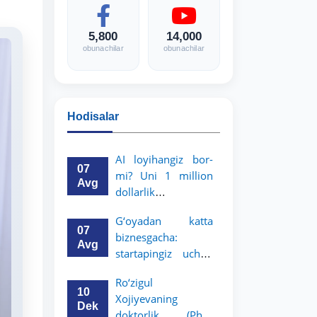
5,800
14,000
obunachilar
obunachilar
Hodisalar
AI loyihangiz bor-
07
mi? Uni 1 million
Avg
dollarlik
imkoniyatga
G‘oyadan katta
aylantiring!
07
biznesgacha:
Avg
startapingiz uchun
5 million dollarlik
Ro‘zigul
imkoniyat!
10
Xojiyevaning
Dek
doktorlik (PhD)