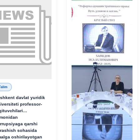
Talim
shkent davlat yuridik
iversiteti professor-
qituvchilari
monidan
rrupsiyaga qarshi
rashish sohasida
alga oshirilayotgan