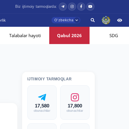
Biz ijtimoiy tarmoqlarda:
lik
Oʼzbekcha
Talabalar hayoti
Qabul 2026
SDG
IJTIMOIY TARMOQLAR
17,580
17,800
obunachilar
obunachilar