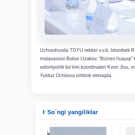
Uchrashuvda TDYU rektori v.v.b. Islombek 
mutaxassisi Bobur Uzakov, “Biznes huquqi” 
volontyorlik boʻlimi koordinatori Kvon Jisu
Yulduz Ochilova ishtirok etmoqda.
So`ngi yangiliklar