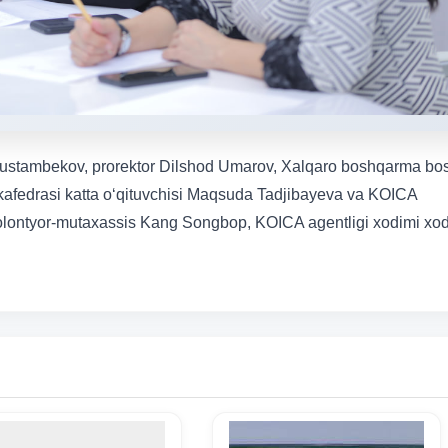
Rustambekov, prorektor Dilshod Umarov, Xalqaro boshqarma bo
kafedrasi katta o‘qituvchisi Maqsuda Tadjibayeva va KOICA
, volontyor-mutaxassis Kang Songbop, KOICA agentligi xodimi xo