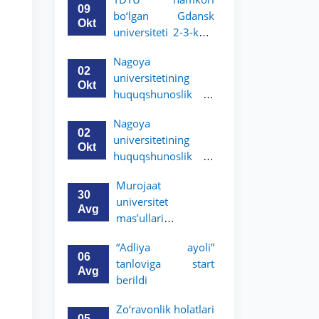
talabalari uchun
09
bo‘lgan Gdansk
akademik mobillik
Okt
universiteti 2-3-kurs
dasturini e’lon qildi
talabalari uchun
Nagoya
akademik mobillik
02
universitetining
dasturini e’lon qildi
Okt
huquqshunoslik va
siyosiy fanlar
Nagoya
boʻyicha
02
universitetining
magistratura dasturi
Okt
huquqshunoslik va
stipendiyasiga
siyosiy fanlar
hujjatlarni qabul
Murojaat
boʻyicha
qilish boshlandi
30
universitet
magistratura dasturi
Avg
mas’ullari
stipendiyasiga
tomonidan ko‘rib
hujjatlarni qabul
“Adliya ayoli”
chiqilmoqda
qilish boshlandi
06
tanloviga start
Avg
berildi
Zo‘ravonlik holatlari
05