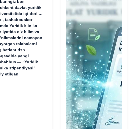
baringiz bor,
shkent davlat yuridik
iversitetida iqtidorli,
ol, tashabbuskor
mda Yuridik klinika
oliyatida o‘z bilim va
‘nikmalarini namoyon
ayotgan talabalarni
g‘batlantirish
qsadida yangi
shabbus — “Yuridik
inika stipendiyasi”
riy etilgan.