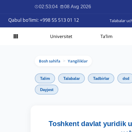
02:53:05
·
08 Avg 2026
Qabul bo‘limi: +998 55 513 01 12
Talabalar uc
Universitet
Ta'lim
Bosh sahifa
Yangiliklar
>
Talim
Talabalar
Tadbirlar
dsd
Dayjest
Toshkent davlat yuridik u