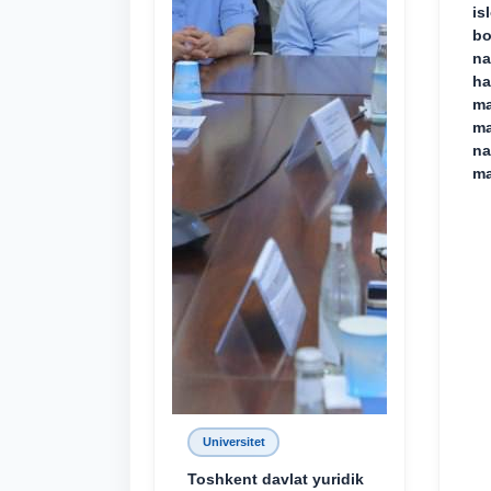
is
bo
na
ha
ma
ma
na
ma
Universitet
Toshkent davlat yuridik