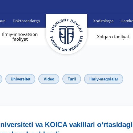
hun
Doktorantlarga
Xodimlarga
Hamkor
Ilmiy-innovatsion
Xalqaro faoliyat
faoliyat
Universitet
Video
Turli
Ilmiy-maqolalar
niversiteti va KOICA vakillari o‘rtasidagi