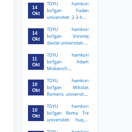
TDYU hamkori
talabalari uchun
14
bo‘lgan Fudan
akademik mobillik
Okt
universiteti 2-3-kurs
dasturini e’lon qildi
talabalari uchun
TDYU hamkori
akademik mobillik
14
bo‘lgan Voronej
dasturini e’lon qildi
Okt
davlat universiteti 2-
3-bosqich talabalari
TDYU hamkori
uchun akademik
11
bo‘lgan Adam
mobillik dasturini
Okt
Miskevich
e’lon qildi
universiteti 2-3-
TDYU hamkori
bosqich talabalari
10
bo‘lgan Mikolas
uchun akademik
Okt
Romeris universiteti
mobillik dasturini
2-3-kurs talabalari
e’lon qildi
TDYU hamkori
uchun akademik
10
bo‘lgan Roma Tre
mobillik dasturini
Okt
universiteti huquq
e’lon qildi
maktabi 2-3-kurs
TDYU hamkori