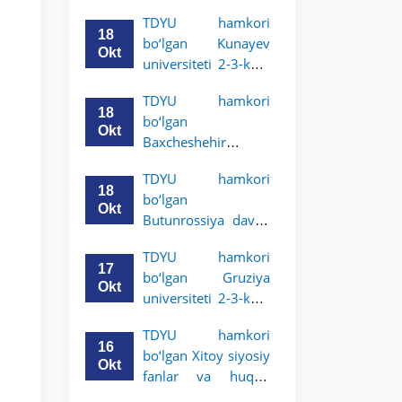
Grodno davlat
TDYU hamkori
universiteti 2-3-
18
bo‘lgan Kunayev
bosqich talabalari
Okt
universiteti 2-3-kurs
uchun akademik
talabalari uchun
mobillik dasturini
TDYU hamkori
akademik mobillik
e’lon qildi
18
bo‘lgan
dasturini e’lon qiladi
Okt
Baxcheshehir
universiteti 2-3-
TDYU hamkori
bosqich talabalari
18
bo‘lgan
uchun akademik
Okt
Butunrossiya davlat
mobillik dasturini
adliya universiteti 2-
e’lon qildi
TDYU hamkori
3-kurs talabalari
17
bo‘lgan Gruziya
uchun akademik
Okt
universiteti 2-3-kurs
mobillik dasturini
talabalari uchun
e’lon qildi
TDYU hamkori
akademik mobillik
16
bo‘lgan Xitoy siyosiy
dasturini e’lon qildi
Okt
fanlar va huquq
universiteti 2-3-kurs