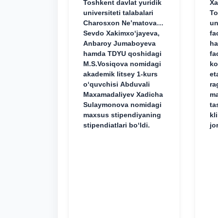
Toshkent davlat yuridik
Xa
universiteti talabalari
To
Charosxon Ne’matova,
un
Sevdo Xakimxo‘jayeva,
fa
Anbaroy Jumaboyeva
ha
hamda TDYU qoshidagi
fa
M.S.Vosiqova nomidagi
ko
akademik litsey 1-kurs
et
o‘quvchisi Abduvali
ra
Maxamadaliyev Xadicha
ma
Sulaymonova nomidagi
ta
maxsus stipendiyaning
kl
stipendiatlari bo‘ldi.
jo