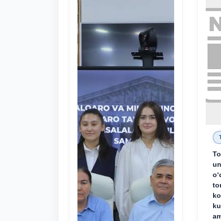
To
un
o‘
to
ko
ku
am