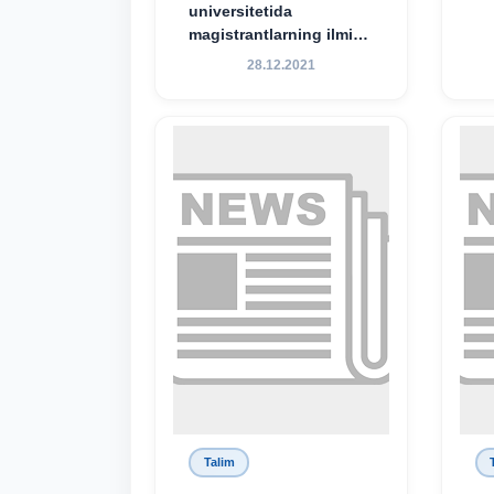
universitetida
magistrantlarning ilmiy-
amaliy konferensiyasi
28.12.2021
o‘tkazildi
Talim