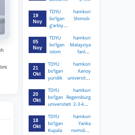
dissertatsiyasi
TDYU hamkori
himoyasi bo‘lib
19
bo‘lgan Shimoli-
o‘tadi
Noy
g‘arbiy
siyosatshunoslik va
TDYU hamkori
huquq universiteti
05
bo‘lgan Malayziya
2-3-kurs talabalari
Noy
sh
islom fanlari
uchun akademik
universiteti 2-3-
mobillik dasturini
TDYU hamkori
kurs talabalari
e’lon qildi
dimi
21
bo‘lgan Xanoy
uchun akademik
Okt
yuridik universiteti
mobillik dasturini
2-3-bosqich
e’lon qiladi
TDYU hamkori
talabalari uchun
20
bo‘lgan Regensburg
akademik mobillik
Okt
universiteti 2-3-kurs
dasturini e’lon qildi
talabalari uchun
TDYU hamkori
akademik mobillik
18
bo‘lgan Yanka
dasturini e’lon qildi
Okt
Kupala nomidagi