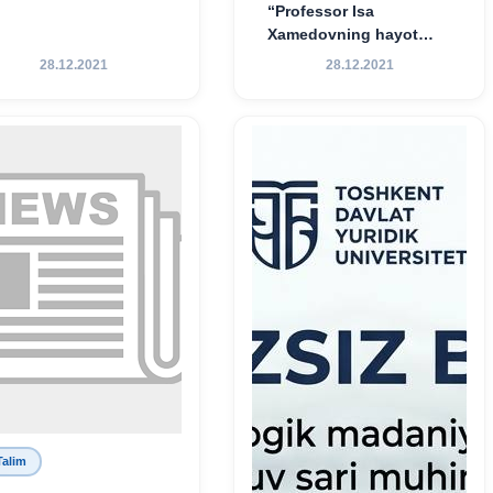
“Professor Isa
Xamedovning hayot
yo‘li — ilm-fanga,
28.12.2021
28.12.2021
vatanga va yosh avlod
tarbiyasiga sodiqlikning
oliy namunasidir”.
Talim