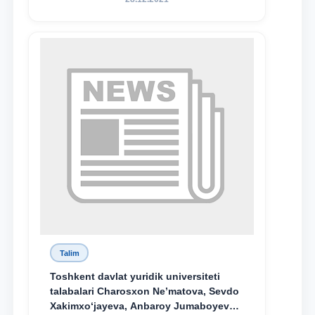
Talim
Toshkent davlat yuridik universiteti
talabalari Charosxon Ne’matova, Sevdo
Xakimxo‘jayeva, Anbaroy Jumaboyeva