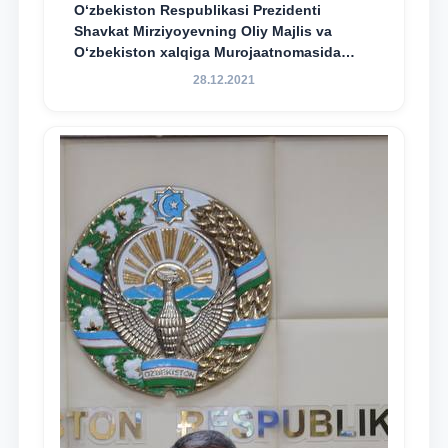
O‘zbekiston Respublikasi Prezidenti
Shavkat Mirziyoyevning Oliy Majlis va
O‘zbekiston xalqiga Murojaatnomasida
belgilangan vazifalar mazmun-mohiyatini
28.12.2021
keng jamoatchilikka yetkazish bo‘yicha
media-reja ijrosi yuzasidan qilingan ishlar
dayjesti