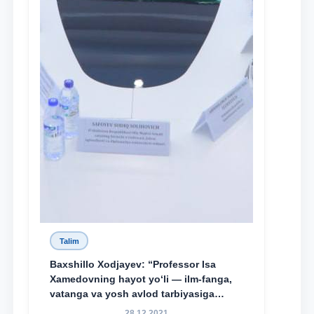
Talim
Baxshillo Xodjayev: “Professor Isa
Xamedovning hayot yo‘li — ilm-fanga,
vatanga va yosh avlod tarbiyasiga
sodiqlikning oliy namunasidir”.
28.12.2021