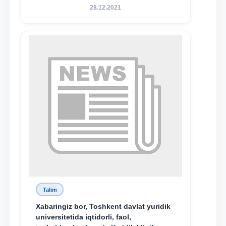
hamda TDYU qoshidagi M.S.Vosiqova
28.12.2021
nomidagi akademik litsey 1-kurs
o‘quvchisi Abduvali Maxamadaliyev
Xadicha Sulaymonova nomidagi
maxsus stipendiyaning stipendiatlari
bo‘ldi.
Talim
Xabaringiz bor, Toshkent davlat yuridik
universitetida iqtidorli, faol,