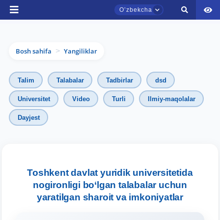
Oʼzbekcha
Bosh sahifa
Yangiliklar
>
Talim
Talabalar
Tadbirlar
dsd
Universitet
Video
Turli
Ilmiy-maqolalar
Dayjest
TDYU qabul murojaatlari chati
Onlayn
Assalomu alaykum! TDYU qabul murojaatlari
chatiga xush kelibsiz.
Toshkent davlat yuridik universitetida
nogironligi bo‘lgan talabalar uchun
Qabul bo'yicha murojaatlaringizni ushbu
yaratilgan sharoit va imkoniyatlar
chatda qoldiring.