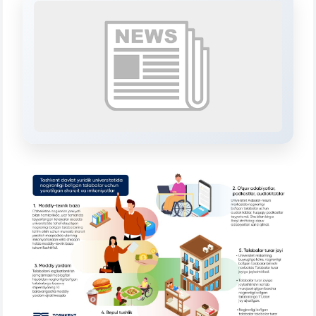
Mavzuni tanlang — keyin shu mavzudagi aniq
savollar chiqadi:
1. Hujjatlar (bakalavr) (5)
2. Hujjatlar (magistr) (4)
3. Suhbat (bakalavr) (8)
4. Suhbat (magistr) (5)
5. To'lov-kontrakt (2)
6. Elektron ariza (16)
7. Call-center (4)
8. Bakalavriat kvotasi (3)
9. Magistratura kvotasi (4)
✉️ Adminga yozish