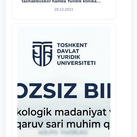
tashabbuskor hamda Yuridik klinika
faoliyatida o‘z bilim va ko‘nikmalarini
28.12.2021
namoyon etayotgan talabalarni
rag‘batlantirish maqsadida yangi
tashabbus — “Yuridik klinika
stipendiyasi” joriy etilgan.