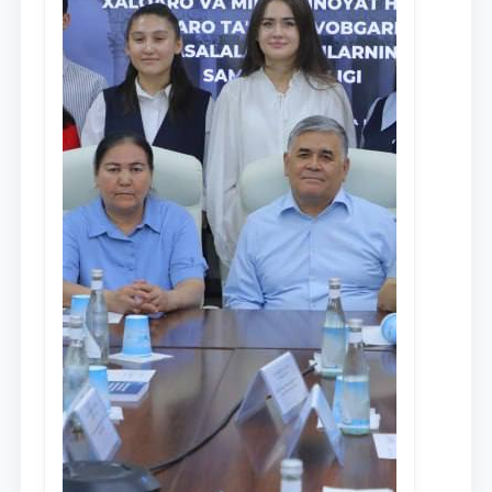
Ism va familiyangiz
Telefon raqamingiz
Pochta
yuborish