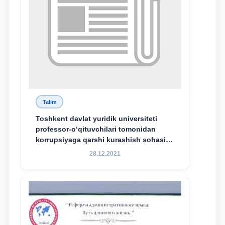
Talim
Toshkent davlat yuridik universiteti
professor-o‘qituvchilari tomonidan
korrupsiyaga qarshi kurashish sohasida
amalga oshirilayotgan islohotlar hamda
28.12.2021
olib borilayotgan tadqiqotlar natijalarini
xalqaro hamjamiyatga yetkazish
maqsadida xorijiy va mahalliy ilmiy
nashrlarda chop etilgan maqolalar
dayjesti