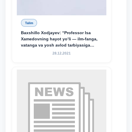
Talim
Baxshillo Xodjayev: “Professor Isa
Xamedovning hayot yo‘li — ilm-fanga,
vatanga va yosh avlod tarbiyasiga
sodiqlikning oliy namunasidir”.
28.12.2021