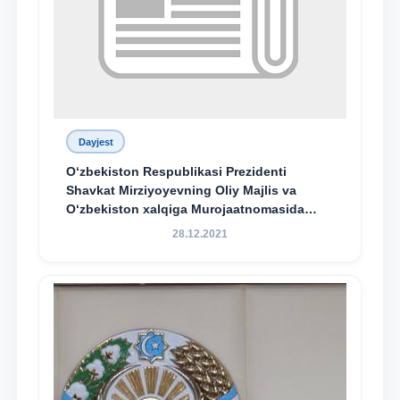
Dayjest
O‘zbekiston Respublikasi Prezidenti
Shavkat Mirziyoyevning Oliy Majlis va
O‘zbekiston xalqiga Murojaatnomasida
belgilangan vazifalar mazmun-mohiyatini
28.12.2021
keng jamoatchilikka yetkazish bo‘yicha
media-reja ijrosi yuzasidan qilingan ishlar
dayjesti