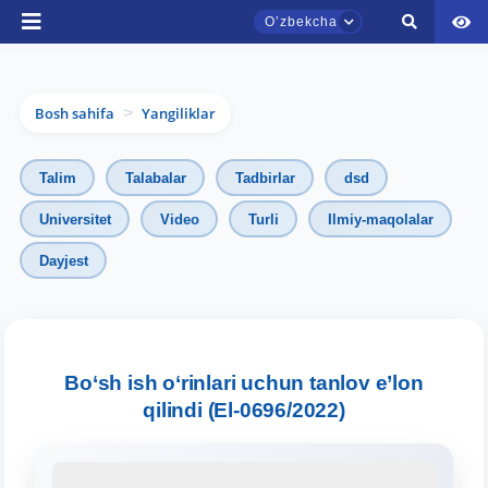
Oʼzbekcha
Bosh sahifa
Yangiliklar
>
Talim
Talabalar
Tadbirlar
dsd
Universitet
Video
Turli
Ilmiy-maqolalar
Dayjest
TDYU qabul murojaatlari chati
Onlayn
Assalomu alaykum! TDYU qabul murojaatlari
chatiga xush kelibsiz.
Bo‘sh ish o‘rinlari uchun tanlov e’lon
qilindi (El-0696/2022)
Qabul bo'yicha murojaatlaringizni ushbu
chatda qoldiring.