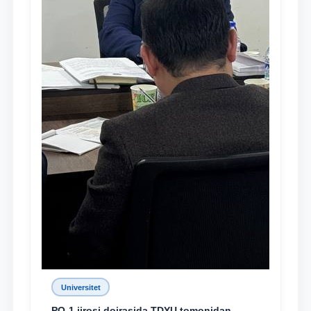
Universitet
PQ-1 ijrosi doirasida TDYU tomonidan