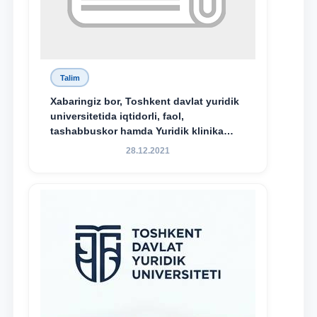
Talim
Xabaringiz bor, Toshkent davlat yuridik
universitetida iqtidorli, faol,
tashabbuskor hamda Yuridik klinika
faoliyatida o‘z bilim va ko‘nikmalarini
28.12.2021
namoyon etayotgan talabalarni
rag‘batlantirish maqsadida yangi
tashabbus — “Yuridik klinika
stipendiyasi” joriy etilgan.