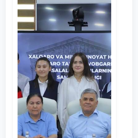
Ism va familiyangiz
Telefon raqamingiz
Pochta
yuborish