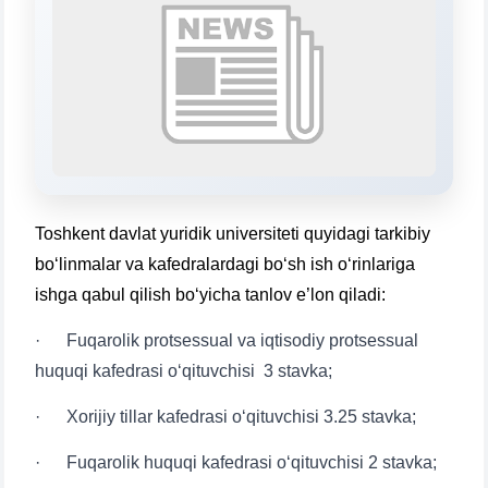
Mavzuni tanlang — keyin shu mavzudagi aniq
savollar chiqadi:
1. Hujjatlar (bakalavr) (5)
2. Hujjatlar (magistr) (4)
3. Suhbat (bakalavr) (8)
4. Suhbat (magistr) (5)
5. To'lov-kontrakt (2)
6. Elektron ariza (16)
7. Call-center (4)
8. Bakalavriat kvotasi (3)
9. Magistratura kvotasi (4)
✉️ Adminga yozish
Toshkent davlat yuridik universiteti quyidagi tarkibiy
bo‘linmalar va kafedralardagi bo‘sh ish o‘rinlariga
ishga qabul qilish bo‘yicha tanlov e’lon qiladi:
· Fuqarolik protsessual va iqtisodiy protsessual
huquqi kafedrasi o‘qituvchisi 3 stavka;
· Xorijiy tillar kafedrasi o‘qituvchisi 3.25 stavka;
· Fuqarolik huquqi kafedrasi o‘qituvchisi 2 stavka;