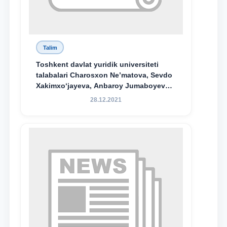
Talim
Toshkent davlat yuridik universiteti
talabalari Charosxon Ne’matova, Sevdo
Xakimxo‘jayeva, Anbaroy Jumaboyeva
hamda TDYU qoshidagi M.S.Vosiqova
28.12.2021
nomidagi akademik litsey 1-kurs
o‘quvchisi Abduvali Maxamadaliyev
Xadicha Sulaymonova nomidagi
maxsus stipendiyaning stipendiatlari
bo‘ldi.