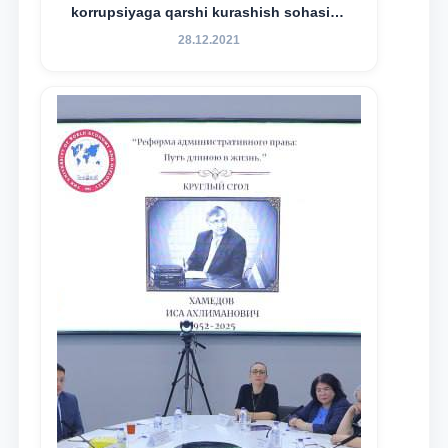
korrupsiyaga qarshi kurashish sohasida
amalga oshirilayotgan islohotlar hamda
28.12.2021
olib borilayotgan tadqiqotlar natijalarini
xalqaro hamjamiyatga yetkazish
maqsadida xorijiy va mahalliy ilmiy
nashrlarda chop etilgan maqolalar
dayjesti