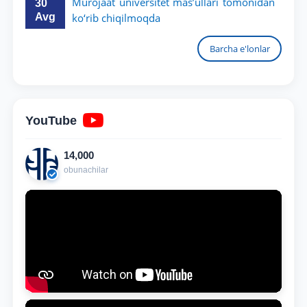
Murojaat universitet mas’ullari tomonidan
30
Avg
ko‘rib chiqilmoqda
Barcha e'lonlar
YouTube
14,000
obunachilar