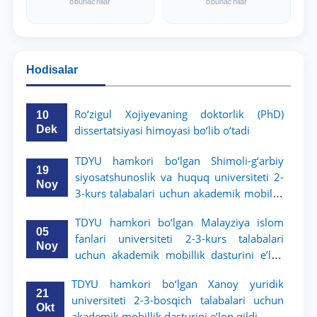
obunachilar
obunachilar
Hodisalar
Ro‘zigul Xojiyevaning doktorlik (PhD)
10
Dek
dissertatsiyasi himoyasi bo‘lib o‘tadi
TDYU hamkori bo‘lgan Shimoli-g‘arbiy
19
siyosatshunoslik va huquq universiteti 2-
Noy
3-kurs talabalari uchun akademik mobillik
dasturini e’lon qildi
TDYU hamkori bo‘lgan Malayziya islom
05
fanlari universiteti 2-3-kurs talabalari
Noy
uchun akademik mobillik dasturini e’lon
qiladi
TDYU hamkori bo‘lgan Xanoy yuridik
21
universiteti 2-3-bosqich talabalari uchun
Okt
akademik mobillik dasturini e’lon qildi