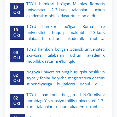
TDYU hamkori bo‘lgan Mikolas Romeris
10
universiteti 2-3-kurs talabalari uchun
Okt
akademik mobillik dasturini e’lon qildi
TDYU hamkori bo‘lgan Roma Tre
10
universiteti huquq maktabi 2-3-kurs
Okt
talabalari uchun akademik mobillik
dasturini e’lon qildi
TDYU hamkori bo‘lgan Gdansk universiteti
09
2-3-kurs talabalari uchun akademik
Okt
mobillik dasturini e’lon qildi
Nagoya universitetining huquqshunoslik va
02
siyosiy fanlar boʻyicha magistratura dasturi
Okt
stipendiyasiga hujjatlarni qabul qilish
boshlandi
TDYU hamkori bo‘lgan L.N.Gumilyov
02
nomidagi Yevroosiyo milliy universiteti 2-3-
Okt
kurs talabalari uchun akademik mobillik
dasturini e’lon qiladi