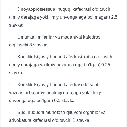
· Jinoyat-protsessual huquqi kafedrasi o‘qituvchi
(ilmiy darajaga yoki ilmiy unvonga ega boʼlmagan) 2.5
stavka;
· Umumtaʼlim fanlar va madaniyat kafedrasi
o‘qituvchi 8 stavka;
· Konstitutsiyaviy huquq kafedrasi katta o‘qituvchi
(ilmiy darajaga va ilmiy unvonga ega bo‘lgan) 0.25
stavka;
· Konstitutsiyaviy huquq kafedrasi dotsent
Ism va familiyangiz
vazifasini bajaruvchi (ilmiy darajaga yoki ilmiy
unvonga ega bo‘lgan) 0.5 stavka;
Telefon raqamingiz
· Sud, huquqni muhofaza qiluvchi organlar va
Pochta
advokatura kafedrasi o‘qituvchi 1 stavka