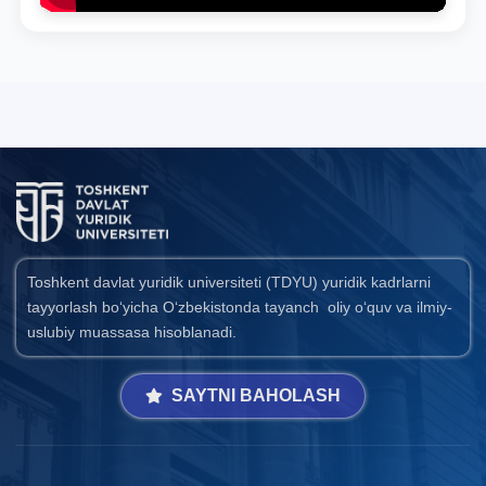
Toshkent davlat yuridik universiteti (TDYU) yuridik kadrlarni
tayyorlash bo‘yicha O‘zbekistonda tayanch oliy o‘quv va ilmiy-
uslubiy muassasa hisoblanadi.
SAYTNI BAHOLASH