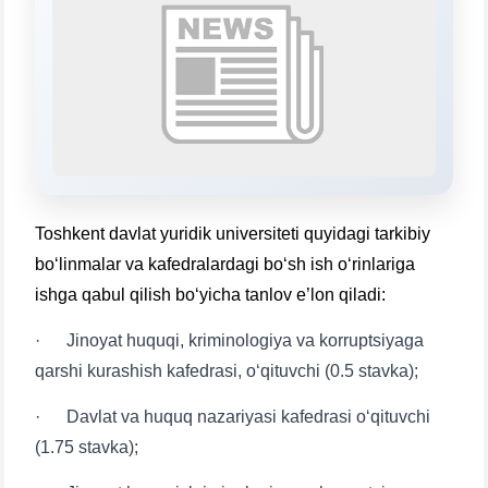
Mavzuni tanlang — keyin shu mavzudagi aniq
savollar chiqadi:
1. Hujjatlar (bakalavr) (5)
2. Hujjatlar (magistr) (4)
3. Suhbat (bakalavr) (8)
4. Suhbat (magistr) (5)
5. To'lov-kontrakt (2)
6. Elektron ariza (16)
7. Call-center (4)
8. Bakalavriat kvotasi (3)
Toshkent davlat yuridik universiteti quyidagi tarkibiy
9. Magistratura kvotasi (4)
✉️ Adminga yozish
bo‘linmalar va kafedralardagi bo‘sh ish o‘rinlariga
ishga qabul qilish bo‘yicha tanlov e’lon qiladi:
· Jinoyat huquqi, kriminologiya va korruptsiyaga
qarshi kurashish kafedrasi, o‘qituvchi (0.5 stavka);
· Davlat va huquq nazariyasi kafedrasi o‘qituvchi
(1.75 stavka);