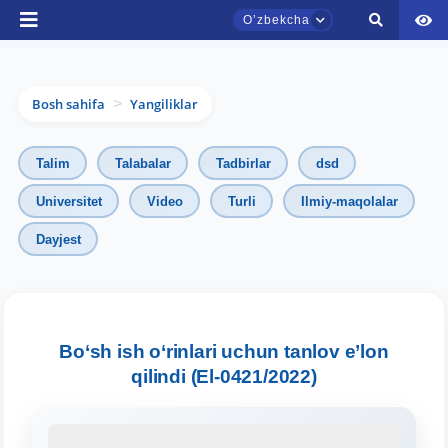
Oʼzbekcha
Bosh sahifa
Yangiliklar
>
Talim
Talabalar
Tadbirlar
dsd
Universitet
Video
Turli
Ilmiy-maqolalar
Dayjest
TDYU qabul murojaatlari chati
Onlayn
Assalomu alaykum! TDYU qabul murojaatlari
Bo‘sh ish o‘rinlari uchun tanlov e’lon
chatiga xush kelibsiz.
qilindi (El-0421/2022)
Qabul bo'yicha murojaatlaringizni ushbu
chatda qoldiring.