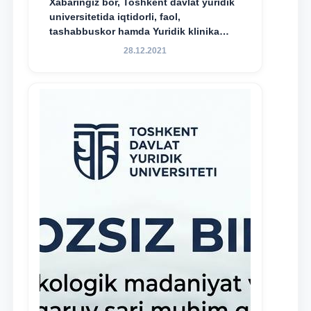
Xabaringiz bor, Toshkent davlat yuridik
universitetida iqtidorli, faol,
tashabbuskor hamda Yuridik klinika
faoliyatida o‘z bilim va ko‘nikmalarini
28.12.2021
namoyon etayotgan talabalarni
rag‘batlantirish maqsadida yangi
tashabbus — “Yuridik klinika
stipendiyasi” joriy etilgan.