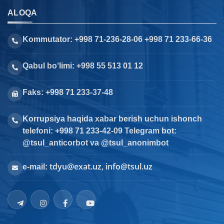
ALOQA
Kommutator: +998 71-236-28-06 +998 71 233-66-36
Qabul bo‘limi: +998 55 513 01 12
Faks: +998 71 233-37-48
Korrupsiya haqida xabar berish uchun ishonch
telefoni: +998 71 233-42-09 Telegram bot:
@tsul_anticorbot va @tsul_anonimbot
tdyu@exat.uz, info@tsul.uz
e-mail: