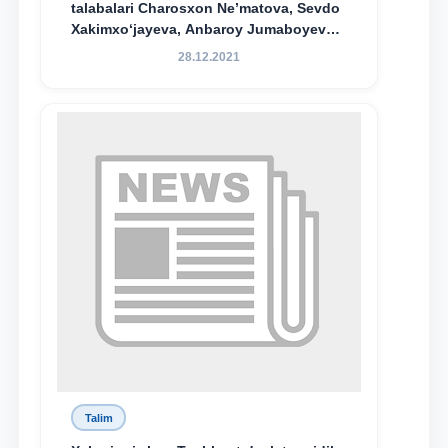
talabalari Charosxon Ne’matova, Sevdo
Xakimxo‘jayeva, Anbaroy Jumaboyeva
hamda TDYU qoshidagi M.S.Vosiqova
28.12.2021
nomidagi akademik litsey 1-kurs
o‘quvchisi Abduvali Maxamadaliyev
Xadicha Sulaymonova nomidagi
maxsus stipendiyaning stipendiatlari
bo‘ldi.
Talim