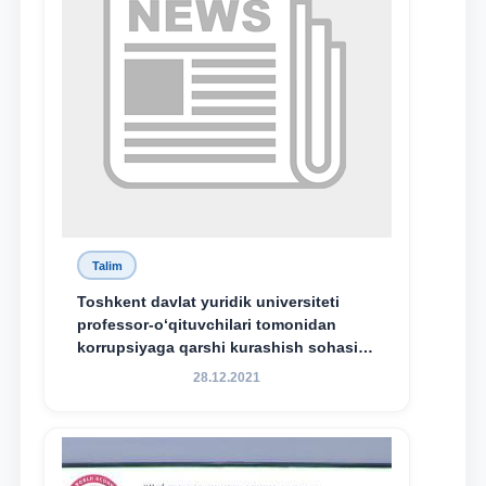
Talim
Toshkent davlat yuridik universiteti
professor-o‘qituvchilari tomonidan
korrupsiyaga qarshi kurashish sohasida
amalga oshirilayotgan islohotlar hamda
28.12.2021
olib borilayotgan tadqiqotlar natijalarini
xalqaro hamjamiyatga yetkazish
maqsadida xorijiy va mahalliy ilmiy
nashrlarda chop etilgan maqolalar
dayjesti