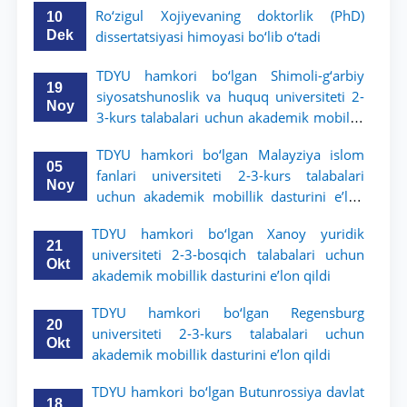
Ro‘zigul Xojiyevaning doktorlik (PhD)
10
Dek
dissertatsiyasi himoyasi bo‘lib o‘tadi
TDYU hamkori bo‘lgan Shimoli-g‘arbiy
19
siyosatshunoslik va huquq universiteti 2-
Noy
3-kurs talabalari uchun akademik mobillik
dasturini e’lon qildi
TDYU hamkori bo‘lgan Malayziya islom
05
fanlari universiteti 2-3-kurs talabalari
Noy
uchun akademik mobillik dasturini e’lon
qiladi
TDYU hamkori bo‘lgan Xanoy yuridik
21
universiteti 2-3-bosqich talabalari uchun
Okt
akademik mobillik dasturini e’lon qildi
TDYU hamkori bo‘lgan Regensburg
20
universiteti 2-3-kurs talabalari uchun
Okt
akademik mobillik dasturini e’lon qildi
TDYU hamkori bo‘lgan Butunrossiya davlat
18