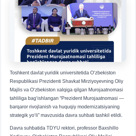
Mavzuni tanlang — keyin shu mavzudagi aniq
savollar chiqadi:
1. Hujjatlar (bakalavr) (5)
2. Hujjatlar (magistr) (4)
3. Suhbat (bakalavr) (8)
4. Suhbat (magistr) (5)
5. To'lov-kontrakt (2)
6. Elektron ariza (16)
7. Call-center (4)
8. Bakalavriat kvotasi (3)
9. Magistratura kvotasi (4)
✉️ Adminga yozish
Toshkent davlat yuridik universitetida O‘zbekiston
Respublikasi Prezidenti Shavkat Mirziyoyevning Oliy
Majlis va O‘zbekiston xalqiga qilgan Murojaatnomasi
tahliliga bag‘ishlangan “Prezident Murojaatnomasi —
barqaror rivojlanish va huquqiy modernizatsiyaning
strategik yo‘li” mavzusida davra suhbati tashkil etildi.
Davra suhbatida TDYU rektori, professor Baxshillo