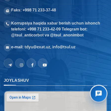
Faks: +998 71 233-37-48
Korrupsiya haqida xabar berish uchun ishonch
telefoni: +998 71 233-42-09 Telegram bot:
@tsul_anticorbot va @tsul_anonimbot
tdyu@exat.uz, info@tsul.uz
e-mail:
JOYLASHUV