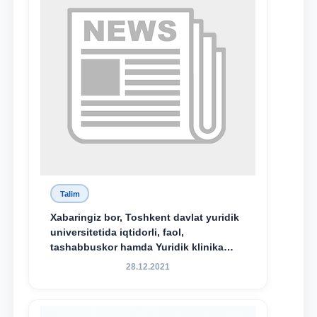
bo‘ldi.
Talim
Xabaringiz bor, Toshkent davlat yuridik
universitetida iqtidorli, faol,
tashabbuskor hamda Yuridik klinika
faoliyatida o‘z bilim va ko‘nikmalarini
28.12.2021
namoyon etayotgan talabalarni
rag‘batlantirish maqsadida yangi
tashabbus — “Yuridik klinika