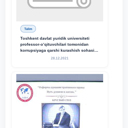
Talim
Toshkent davlat yuridik universiteti
professor-o‘qituvchilari tomonidan
korrupsiyaga qarshi kurashish sohasida
amalga oshirilayotgan islohotlar hamda
28.12.2021
olib borilayotgan tadqiqotlar natijalarini
xalqaro hamjamiyatga yetkazish
maqsadida xorijiy va mahalliy ilmiy
nashrlarda chop etilgan maqolalar
dayjesti