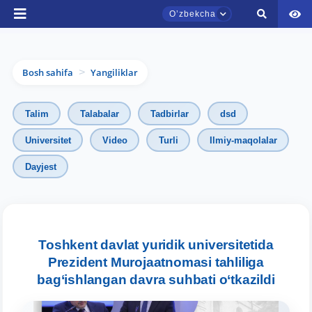
Oʼzbekcha
Bosh sahifa
Yangiliklar
>
Talim
Talabalar
Tadbirlar
dsd
Universitet
Video
Turli
Ilmiy-maqolalar
Dayjest
TDYU qabul murojaatlari chati
Onlayn
Assalomu alaykum! TDYU qabul murojaatlari
Toshkent davlat yuridik universitetida
chatiga xush kelibsiz.
Prezident Murojaatnomasi tahliliga
bag‘ishlangan davra suhbati o‘tkazildi
Qabul bo'yicha murojaatlaringizni ushbu
chatda qoldiring.