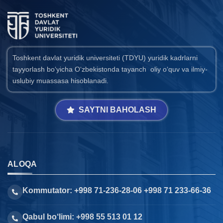
Toshkent davlat yuridik universiteti (TDYU) yuridik kadrlarni
tayyorlash bo‘yicha O‘zbekistonda tayanch oliy o‘quv va ilmiy-
uslubiy muassasa hisoblanadi.
SAYTNI BAHOLASH
ALOQA
Kommutator: +998 71-236-28-06 +998 71 233-66-36
Qabul bo‘limi: +998 55 513 01 12