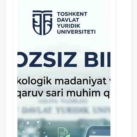
stipendiyasi” joriy etilgan.