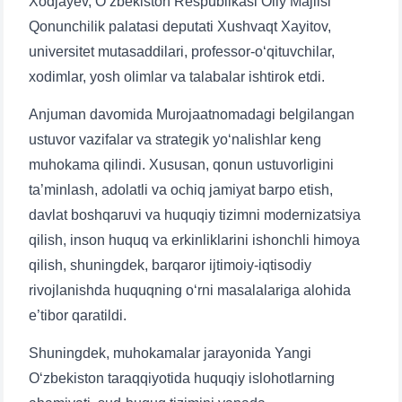
Xodjayev, O‘zbekiston Respublikasi Oliy Majlisi
Qonunchilik palatasi deputati Xushvaqt Xayitov,
universitet mutasaddilari, professor-o‘qituvchilar,
xodimlar, yosh olimlar va talabalar ishtirok etdi.
Anjuman davomida Murojaatnomadagi belgilangan
ustuvor vazifalar va strategik yo‘nalishlar keng
muhokama qilindi. Xususan, qonun ustuvorligini
ta’minlash, adolatli va ochiq jamiyat barpo etish,
davlat boshqaruvi va huquqiy tizimni modernizatsiya
qilish, inson huquq va erkinliklarini ishonchli himoya
qilish, shuningdek, barqaror ijtimoiy-iqtisodiy
rivojlanishda huquqning o‘rni masalalariga alohida
e’tibor qaratildi.
Shuningdek, muhokamalar jarayonida Yangi
O‘zbekiston taraqqiyotida huquqiy islohotlarning