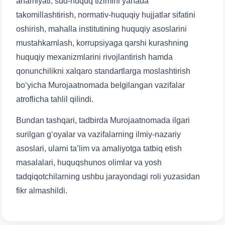
ahamiyati, sud-huquq tizimini yanada
takomillashtirish, normativ-huquqiy hujjatlar sifatini
oshirish, mahalla institutining huquqiy asoslarini
mustahkamlash, korrupsiyaga qarshi kurashning
huquqiy mexanizmlarini rivojlantirish hamda
qonunchilikni xalqaro standartlarga moslashtirish
bo‘yicha Murojaatnomada belgilangan vazifalar
atroflicha tahlil qilindi.
Bundan tashqari, tadbirda Murojaatnomada ilgari
surilgan g‘oyalar va vazifalarning ilmiy-nazariy
Ism va familiyangiz
asoslari, ularni ta’lim va amaliyotga tatbiq etish
masalalari, huquqshunos olimlar va yosh
Telefon raqamingiz
tadqiqotchilarning ushbu jarayondagi roli yuzasidan
fikr almashildi.
Pochta
yuborish