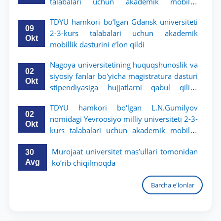
talabalari uchun akademik mobillik
dasturini e’lon qildi
TDYU hamkori bo‘lgan Gdansk universiteti
09
2-3-kurs talabalari uchun akademik
Okt
mobillik dasturini e’lon qildi
Nagoya universitetining huquqshunoslik va
02
siyosiy fanlar boʻyicha magistratura dasturi
Okt
stipendiyasiga hujjatlarni qabul qilish
boshlandi
TDYU hamkori bo‘lgan L.N.Gumilyov
02
nomidagi Yevroosiyo milliy universiteti 2-3-
Okt
kurs talabalari uchun akademik mobillik
dasturini e’lon qiladi
Murojaat universitet mas’ullari tomonidan
30
Avg
ko‘rib chiqilmoqda
Barcha e'lonlar