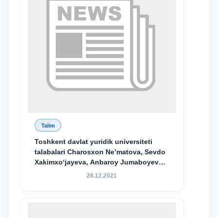
Talim
Toshkent davlat yuridik universiteti
talabalari Charosxon Ne’matova, Sevdo
Xakimxo‘jayeva, Anbaroy Jumaboyeva
hamda TDYU qoshidagi M.S.Vosiqova
28.12.2021
nomidagi akademik litsey 1-kurs
o‘quvchisi Abduvali Maxamadaliyev
Xadicha Sulaymonova nomidagi
maxsus stipendiyaning stipendiatlari