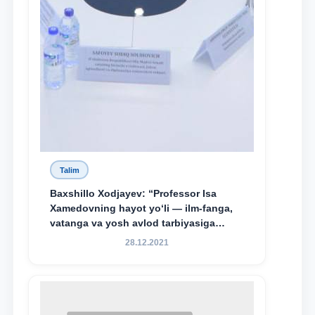
Talim
Baxshillo Xodjayev: “Professor Isa
Xamedovning hayot yo‘li — ilm-fanga,
vatanga va yosh avlod tarbiyasiga
sodiqlikning oliy namunasidir”.
28.12.2021