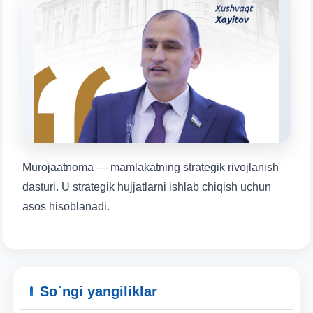
Mavzuni tanlang — keyin shu mavzudagi aniq
savollar chiqadi:
1. Hujjatlar (bakalavr) (5)
2. Hujjatlar (magistr) (4)
3. Suhbat (bakalavr) (8)
4. Suhbat (magistr) (5)
5. To'lov-kontrakt (2)
6. Elektron ariza (16)
7. Call-center (4)
8. Bakalavriat kvotasi (3)
9. Magistratura kvotasi (4)
✉️ Adminga yozish
Murojaatnoma — mamlakatning strategik rivojlanish
dasturi. U strategik hujjatlarni ishlab chiqish uchun
asos hisoblanadi.
So`ngi yangiliklar