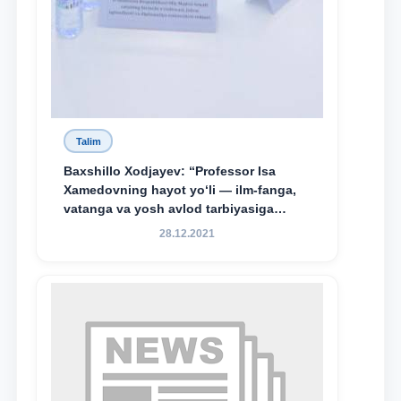
Talim
Baxshillo Xodjayev: “Professor Isa
Xamedovning hayot yo‘li — ilm-fanga,
vatanga va yosh avlod tarbiyasiga
sodiqlikning oliy namunasidir”.
28.12.2021