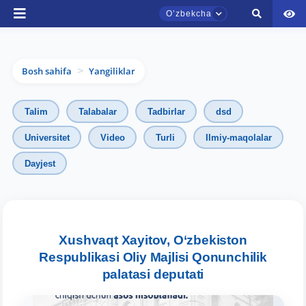
Oʼzbekcha
Bosh sahifa
Yangiliklar
>
Talim
Talabalar
Tadbirlar
dsd
Universitet
Video
Turli
Ilmiy-maqolalar
TDYU qabul murojaatlari chati
Dayjest
Onlayn
Assalomu alaykum! TDYU qabul murojaatlari
chatiga xush kelibsiz.
Xushvaqt Xayitov, O‘zbekiston
Respublikasi Oliy Majlisi Qonunchilik
Qabul bo'yicha murojaatlaringizni ushbu
palatasi deputati
chatda qoldiring.