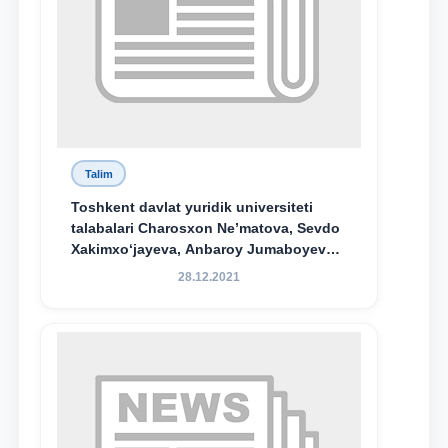
Talim
Toshkent davlat yuridik universiteti
talabalari Charosxon Ne’matova, Sevdo
Xakimxo‘jayeva, Anbaroy Jumaboyeva
hamda TDYU qoshidagi M.S.Vosiqova
28.12.2021
nomidagi akademik litsey 1-kurs
o‘quvchisi Abduvali Maxamadaliyev
Xadicha Sulaymonova nomidagi
maxsus stipendiyaning stipendiatlari
bo‘ldi.