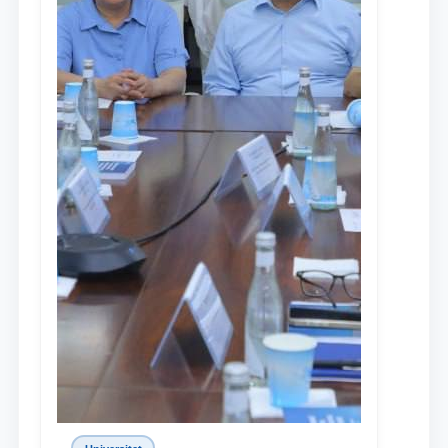
Ism va familiyangiz
Telefon raqamingiz
Pochta
yuborish