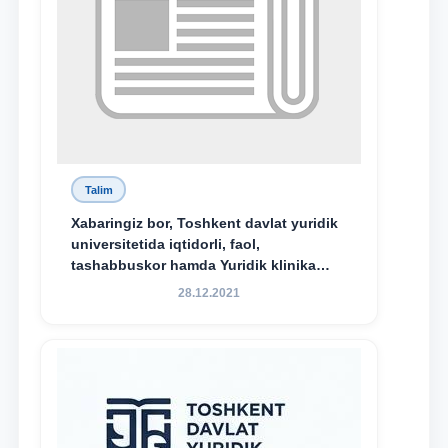
Talim
Xabaringiz bor, Toshkent davlat yuridik
universitetida iqtidorli, faol,
tashabbuskor hamda Yuridik klinika
faoliyatida o‘z bilim va ko‘nikmalarini
28.12.2021
namoyon etayotgan talabalarni
rag‘batlantirish maqsadida yangi
tashabbus — “Yuridik klinika
stipendiyasi” joriy etilgan.