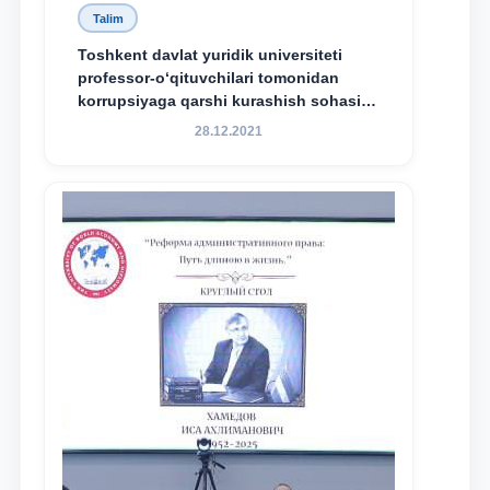
Talim
Toshkent davlat yuridik universiteti
professor-o‘qituvchilari tomonidan
korrupsiyaga qarshi kurashish sohasida
amalga oshirilayotgan islohotlar hamda
28.12.2021
olib borilayotgan tadqiqotlar natijalarini
xalqaro hamjamiyatga yetkazish
maqsadida xorijiy va mahalliy ilmiy
nashrlarda chop etilgan maqolalar
dayjesti