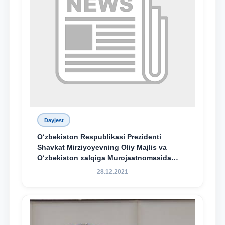
Dayjest
O‘zbekiston Respublikasi Prezidenti
Shavkat Mirziyoyevning Oliy Majlis va
O‘zbekiston xalqiga Murojaatnomasida
belgilangan vazifalar mazmun-mohiyatini
28.12.2021
keng jamoatchilikka yetkazish bo‘yicha
media-reja ijrosi yuzasidan qilingan ishlar
dayjesti