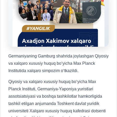
Mavzuni tanlang — keyin shu mavzudagi aniq
savollar chiqadi:
1. Hujjatlar (bakalavr) (5)
2. Hujjatlar (magistr) (4)
3. Suhbat (bakalavr) (8)
4. Suhbat (magistr) (5)
5. To'lov-kontrakt (2)
6. Elektron ariza (16)
7. Call-center (4)
8. Bakalavriat kvotasi (3)
9. Magistratura kvotasi (4)
✉️ Adminga yozish
Germaniyaning Gamburg shahrida joylashgan Qiyosiy
va xalqaro xususiy huquq bo‘yicha Max Planck
Institutida xalqaro simpozim o‘tkazildi.
Qiyosiy va xalqaro xususiy huquq bo‘yicha Max
Planck Instituti, Germaniya-Yaponiya yuristlari
assotsiatsiyasi va boshqa tashkilotlar hamkorligida
tashkil etilgan anjumanda Toshkent davlat yuridik
universiteti Xalqaro xususiy huquq kafedrasi dotsenti