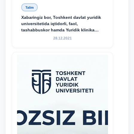
Talim
Xabaringiz bor, Toshkent davlat yuridik
universitetida iqtidorli, faol,
tashabbuskor hamda Yuridik klinika
faoliyatida o‘z bilim va ko‘nikmalarini
28.12.2021
namoyon etayotgan talabalarni
rag‘batlantirish maqsadida yangi
tashabbus — “Yuridik klinika
stipendiyasi” joriy etilgan.