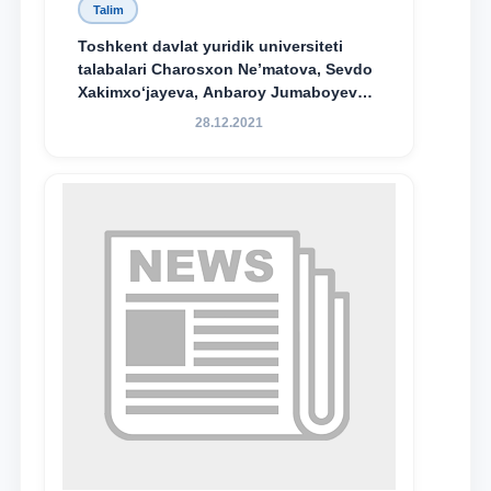
Talim
Toshkent davlat yuridik universiteti
talabalari Charosxon Ne’matova, Sevdo
Xakimxo‘jayeva, Anbaroy Jumaboyeva
hamda TDYU qoshidagi M.S.Vosiqova
28.12.2021
nomidagi akademik litsey 1-kurs
o‘quvchisi Abduvali Maxamadaliyev
Xadicha Sulaymonova nomidagi
maxsus stipendiyaning stipendiatlari
bo‘ldi.