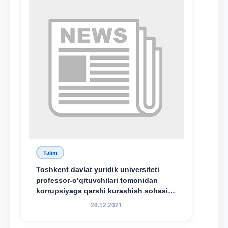
Talim
Toshkent davlat yuridik universiteti
professor-o‘qituvchilari tomonidan
korrupsiyaga qarshi kurashish sohasida
amalga oshirilayotgan islohotlar hamda
28.12.2021
olib borilayotgan tadqiqotlar natijalarini
xalqaro hamjamiyatga yetkazish