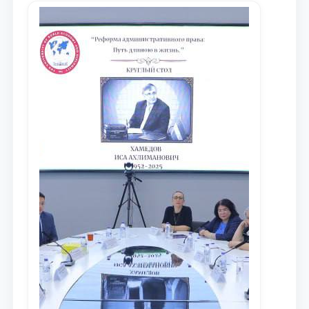
maqsadida xorijiy va mahalliy ilmiy
nashrlarda chop etilgan maqolalar
dayjesti