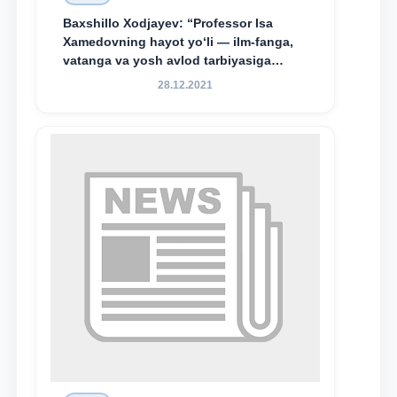
Baxshillo Xodjayev: “Professor Isa
Xamedovning hayot yo‘li — ilm-fanga,
vatanga va yosh avlod tarbiyasiga
sodiqlikning oliy namunasidir”.
28.12.2021