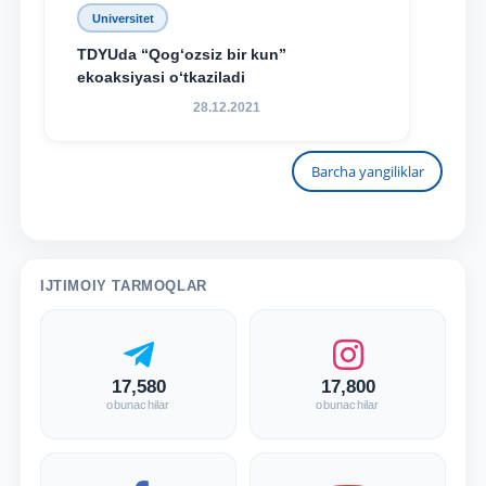
Universitet
TDYUda “Qog‘ozsiz bir kun”
ekoaksiyasi o‘tkaziladi
28.12.2021
Barcha yangiliklar
IJTIMOIY TARMOQLAR
17,580
17,800
obunachilar
obunachilar