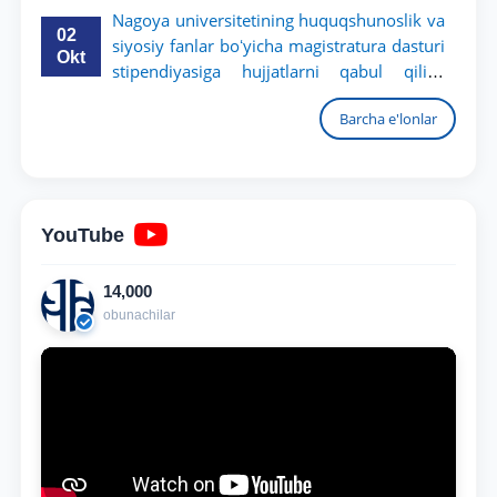
Nagoya universitetining huquqshunoslik va
02
siyosiy fanlar boʻyicha magistratura dasturi
Okt
stipendiyasiga hujjatlarni qabul qilish
boshlandi
Barcha e'lonlar
YouTube
14,000
obunachilar