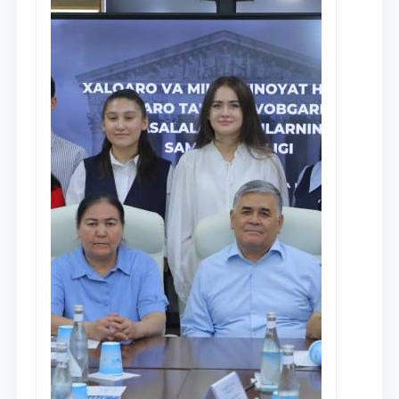
Ism va familiyangiz
Telefon raqamingiz
Pochta
yuborish