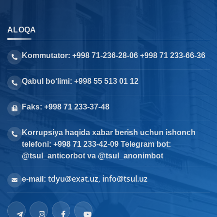
ALOQA
Kommutator: +998 71-236-28-06 +998 71 233-66-36
Qabul bo‘limi: +998 55 513 01 12
Faks: +998 71 233-37-48
Korrupsiya haqida xabar berish uchun ishonch
telefoni: +998 71 233-42-09 Telegram bot:
@tsul_anticorbot va @tsul_anonimbot
tdyu@exat.uz, info@tsul.uz
e-mail: