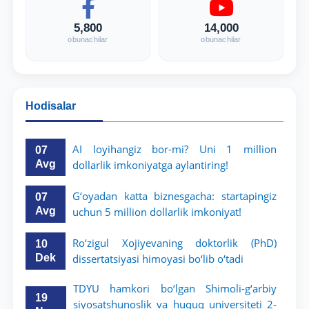
5,800
14,000
obunachilar
obunachilar
Hodisalar
AI loyihangiz bor-mi? Uni 1 million
07
Avg
dollarlik imkoniyatga aylantiring!
G‘oyadan katta biznesgacha: startapingiz
07
Avg
uchun 5 million dollarlik imkoniyat!
Ro‘zigul Xojiyevaning doktorlik (PhD)
10
Dek
dissertatsiyasi himoyasi bo‘lib o‘tadi
TDYU hamkori bo‘lgan Shimoli-g‘arbiy
19
siyosatshunoslik va huquq universiteti 2-