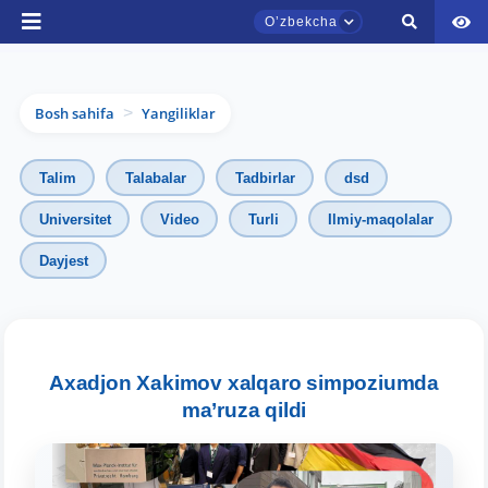
Oʼzbekcha
Bosh sahifa
Yangiliklar
>
Talim
Talabalar
Tadbirlar
dsd
Universitet
Video
Turli
Ilmiy-maqolalar
Dayjest
TDYU qabul murojaatlari chati
Onlayn
Assalomu alaykum! TDYU qabul murojaatlari
chatiga xush kelibsiz.
Axadjon Xakimov xalqaro simpoziumda
ma’ruza qildi
Qabul bo'yicha murojaatlaringizni ushbu
chatda qoldiring.