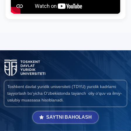
Toshkent davlat yuridik universiteti (TDYU) yuridik kadrlarni
tayyorlash bo‘yicha O‘zbekistonda tayanch oliy o‘quv va ilmiy-
uslubiy muassasa hisoblanadi.
SAYTNI BAHOLASH