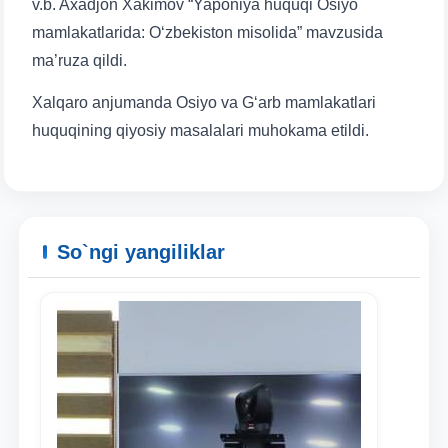
v.b. Axadjon Xakimov “Yaponiya huquqi Osiyo
mamlakatlarida: O‘zbekiston misolida” mavzusida
ma’ruza qildi.
Xalqaro anjumanda Osiyo va G‘arb mamlakatlari
huquqining qiyosiy masalalari muhokama etildi.
So`ngi yangiliklar