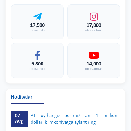
17,580
17,800
obunachilar
obunachilar
5,800
14,000
obunachilar
obunachilar
Hodisalar
AI loyihangiz bor-mi? Uni 1 million
07
Avg
dollarlik imkoniyatga aylantiring!