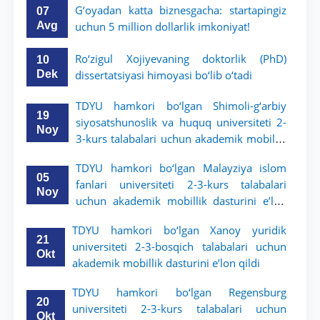
G‘oyadan katta biznesgacha: startapingiz
07
Avg
uchun 5 million dollarlik imkoniyat!
Ro‘zigul Xojiyevaning doktorlik (PhD)
10
Dek
dissertatsiyasi himoyasi bo‘lib o‘tadi
TDYU hamkori bo‘lgan Shimoli-g‘arbiy
19
siyosatshunoslik va huquq universiteti 2-
Noy
3-kurs talabalari uchun akademik mobillik
dasturini e’lon qildi
TDYU hamkori bo‘lgan Malayziya islom
05
fanlari universiteti 2-3-kurs talabalari
Noy
uchun akademik mobillik dasturini e’lon
qiladi
TDYU hamkori bo‘lgan Xanoy yuridik
21
universiteti 2-3-bosqich talabalari uchun
Okt
akademik mobillik dasturini e’lon qildi
TDYU hamkori bo‘lgan Regensburg
20
universiteti 2-3-kurs talabalari uchun
Okt