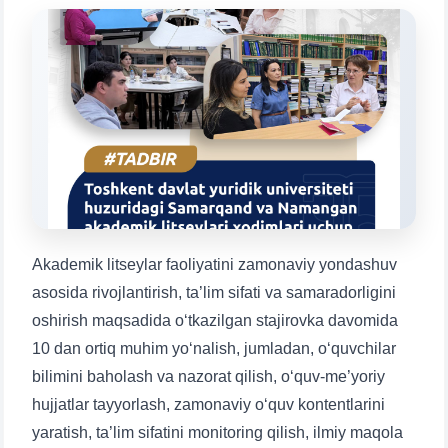
Mavzuni tanlang — keyin shu mavzudagi aniq
savollar chiqadi:
1. Hujjatlar (bakalavr) (5)
2. Hujjatlar (magistr) (4)
3. Suhbat (bakalavr) (8)
4. Suhbat (magistr) (5)
5. To'lov-kontrakt (2)
6. Elektron ariza (16)
7. Call-center (4)
8. Bakalavriat kvotasi (3)
9. Magistratura kvotasi (4)
✉️ Adminga yozish
Akademik litseylar faoliyatini zamonaviy yondashuv
asosida rivojlantirish, ta’lim sifati va samaradorligini
oshirish maqsadida o‘tkazilgan stajirovka davomida
10 dan ortiq muhim yo‘nalish, jumladan, o‘quvchilar
bilimini baholash va nazorat qilish, o‘quv-me’yoriy
hujjatlar tayyorlash, zamonaviy o‘quv kontentlarini
yaratish, ta’lim sifatini monitoring qilish, ilmiy maqola