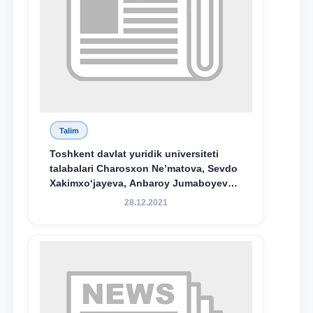
Talim
Toshkent davlat yuridik universiteti
talabalari Charosxon Ne’matova, Sevdo
Xakimxo‘jayeva, Anbaroy Jumaboyeva
hamda TDYU qoshidagi M.S.Vosiqova
28.12.2021
nomidagi akademik litsey 1-kurs
o‘quvchisi Abduvali Maxamadaliyev
Xadicha Sulaymonova nomidagi
maxsus stipendiyaning stipendiatlari
bo‘ldi.