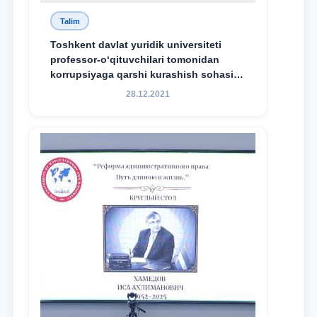
Talim
Toshkent davlat yuridik universiteti
professor-o‘qituvchilari tomonidan
korrupsiyaga qarshi kurashish sohasida
amalga oshirilayotgan islohotlar hamda
28.12.2021
olib borilayotgan tadqiqotlar natijalarini
xalqaro hamjamiyatga yetkazish
maqsadida xorijiy va mahalliy ilmiy
nashrlarda chop etilgan maqolalar
dayjesti