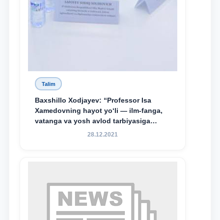
Talim
Baxshillo Xodjayev: “Professor Isa
Xamedovning hayot yo‘li — ilm-fanga,
vatanga va yosh avlod tarbiyasiga
sodiqlikning oliy namunasidir”.
28.12.2021