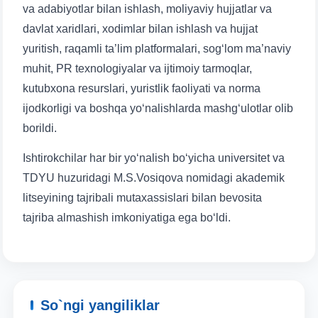
va adabiyotlar bilan ishlash, moliyaviy hujjatlar va
davlat xaridlari, xodimlar bilan ishlash va hujjat
yuritish, raqamli ta’lim platformalari, sog‘lom ma’naviy
muhit, PR texnologiyalar va ijtimoiy tarmoqlar,
kutubxona resurslari, yuristlik faoliyati va norma
ijodkorligi va boshqa yo‘nalishlarda mashg‘ulotlar olib
borildi.
Ishtirokchilar har bir yo‘nalish bo‘yicha universitet va
TDYU huzuridagi M.S.Vosiqova nomidagi akademik
litseyining tajribali mutaxassislari bilan bevosita
tajriba almashish imkoniyatiga ega bo‘ldi.
So`ngi yangiliklar