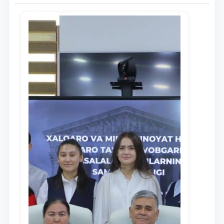
Ism va familiyangiz
Telefon raqamingiz
Pochta
yuborish