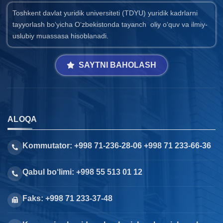
Toshkent davlat yuridik universiteti (TDYU) yuridik kadrlarni
tayyorlash bo‘yicha O‘zbekistonda tayanch oliy o‘quv va ilmiy-
uslubiy muassasa hisoblanadi.
SAYTNI BAHOLASH
ALOQA
Kommutator: +998 71-236-28-06 +998 71 233-66-36
Qabul bo‘limi: +998 55 513 01 12
Faks: +998 71 233-37-48