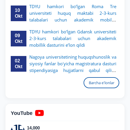
TDYU hamkori bo‘lgan Roma Tre
10
universiteti huquq maktabi 2-3-kurs
Okt
talabalari uchun akademik mobillik
dasturini e’lon qildi
TDYU hamkori bo‘lgan Gdansk universiteti
09
2-3-kurs talabalari uchun akademik
Okt
mobillik dasturini e’lon qildi
Nagoya universitetining huquqshunoslik va
02
siyosiy fanlar boʻyicha magistratura dasturi
Okt
stipendiyasiga hujjatlarni qabul qilish
boshlandi
Barcha e'lonlar
YouTube
14,000