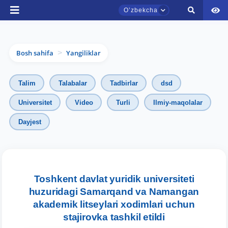
Oʼzbekcha
Bosh sahifa
Yangiliklar
>
Talim
Talabalar
Tadbirlar
dsd
Universitet
Video
Turli
Ilmiy-maqolalar
Dayjest
TDYU qabul murojaatlari chati
Onlayn
Assalomu alaykum! TDYU qabul murojaatlari
chatiga xush kelibsiz.
Toshkent davlat yuridik universiteti
huzuridagi Samarqand va Namangan
Qabul bo'yicha murojaatlaringizni ushbu
akademik litseylari xodimlari uchun
chatda qoldiring.
stajirovka tashkil etildi