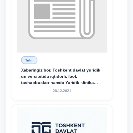
Talim
Xabaringiz bor, Toshkent davlat yuridik
universitetida iqtidorli, faol,
tashabbuskor hamda Yuridik klinika
faoliyatida o‘z bilim va ko‘nikmalarini
28.12.2021
namoyon etayotgan talabalarni
rag‘batlantirish maqsadida yangi
tashabbus — “Yuridik klinika
stipendiyasi” joriy etilgan.