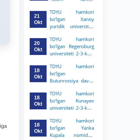
uchun akademik
universiteti 2-3-
mobillik dasturini
TDYU hamkori
kurs talabalari
e’lon qildi
21
bo‘lgan Xanoy
uchun akademik
Okt
yuridik universiteti
mobillik dasturini
2-3-bosqich
e’lon qiladi
TDYU hamkori
talabalari uchun
20
bo‘lgan Regensburg
akademik mobillik
Okt
universiteti 2-3-kurs
dasturini e’lon qildi
talabalari uchun
TDYU hamkori
akademik mobillik
18
bo‘lgan
dasturini e’lon qildi
Okt
Butunrossiya davlat
adliya universiteti 2-
TDYU hamkori
3-kurs talabalari
18
bo‘lgan Kunayev
uchun akademik
Okt
universiteti 2-3-kurs
mobillik dasturini
talabalari uchun
e’lon qildi
TDYU hamkori
akademik mobillik
18
riga
bo‘lgan Yanka
dasturini e’lon qiladi
Okt
Kupala nomidagi