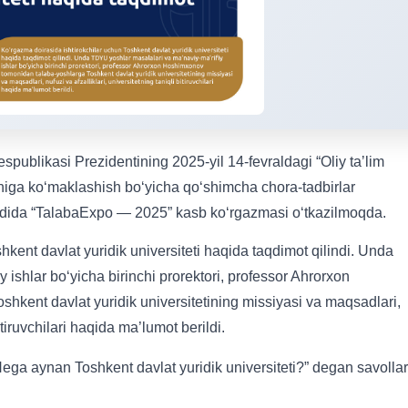
spublikasi Prezidentining 2025-yil 14-fevraldagi “Oliy taʼlim
hishiga koʻmaklashish boʻyicha qoʻshimcha chora-tadbirlar
aqsadida “TalabaExpo — 2025” kasb ko‘rgazmasi o‘tkazilmoqda.
kent davlat yuridik universiteti haqida taqdimot qilindi. Unda
ishlar bo‘yicha birinchi prorektori, professor Ahrorxon
kent davlat yuridik universitetining missiyasi va maqsadlari,
bitiruvchilari haqida ma’lumot berildi.
ega aynan Toshkent davlat yuridik universiteti?” degan savolla