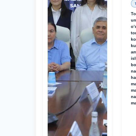
To
un
o‘
to
ko
ku
am
is
bo
na
ha
ma
ma
na
ma