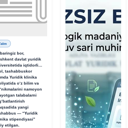
Talim
baringiz bor,
shkent davlat yuridik
iversitetida iqtidorli,
ol, tashabbuskor
mda Yuridik klinika
oliyatida o‘z bilim va
‘nikmalarini namoyon
ayotgan talabalarni
g‘batlantirish
qsadida yangi
shabbus — “Yuridik
inika stipendiyasi”
riy etilgan.