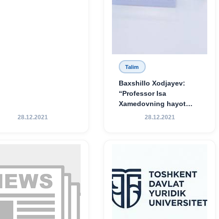
Talim
Baxshillo Xodjayev:
“Professor Isa
Xamedovning hayot
yo‘li — ilm-fanga,
28.12.2021
28.12.2021
vatanga va yosh avlod
tarbiyasiga sodiqlikning
oliy namunasidir”.