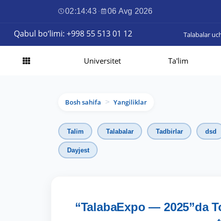
02:14:45
·
06 Avg 2026
Qabul bo‘limi: +998 55 513 01 12
Talabalar uc
Universitet
Ta'lim
Bosh sahifa
Yangiliklar
>
Talim
Talabalar
Tadbirlar
dsd
Dayjest
“TalabaExpo — 2025”da Tos