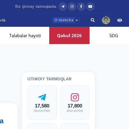
Biz ijtimoiy tarmoqlarda:
lik
Oʼzbekcha
Talabalar hayoti
Qabul 2026
SDG
IJTIMOIY TARMOQLAR
17,580
17,800
obunachilar
obunachilar
da