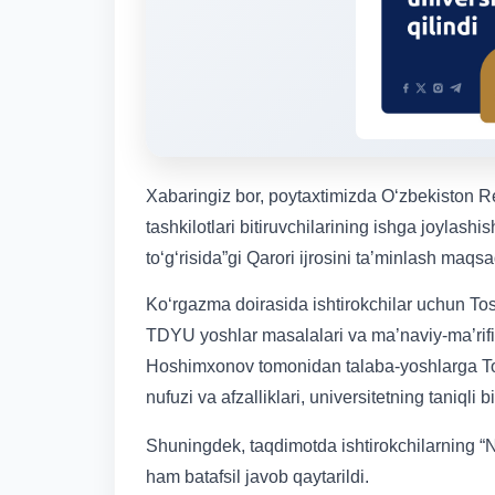
Xabaringiz bor, poytaxtimizda Oʻzbekiston Re
tashkilotlari bitiruvchilarining ishga joylas
toʻgʻrisida”gi Qarori ijrosini taʼminlash m
Ko‘rgazma doirasida ishtirokchilar uchun Tosh
TDYU yoshlar masalalari va ma’naviy-ma’rifiy 
Hoshimxonov tomonidan talaba-yoshlarga Tosh
nufuzi va afzalliklari, universitetning taniqli 
Shuningdek, taqdimotda ishtirokchilarning “N
ham batafsil javob qaytarildi.