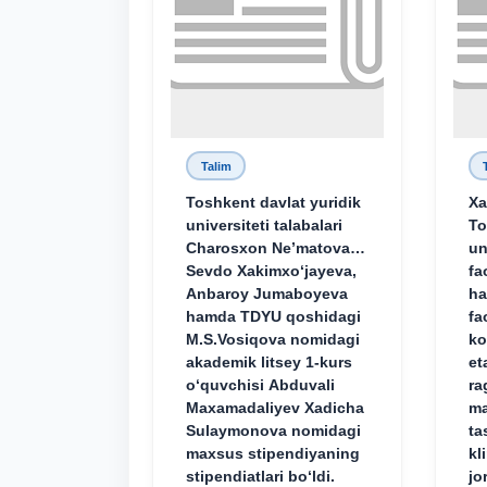
Talim
Toshkent davlat yuridik
Xa
universiteti talabalari
To
Charosxon Ne’matova,
un
Sevdo Xakimxo‘jayeva,
fa
Anbaroy Jumaboyeva
ha
hamda TDYU qoshidagi
fa
M.S.Vosiqova nomidagi
ko
akademik litsey 1-kurs
et
o‘quvchisi Abduvali
ra
Maxamadaliyev Xadicha
ma
Sulaymonova nomidagi
ta
maxsus stipendiyaning
kl
stipendiatlari bo‘ldi.
jo