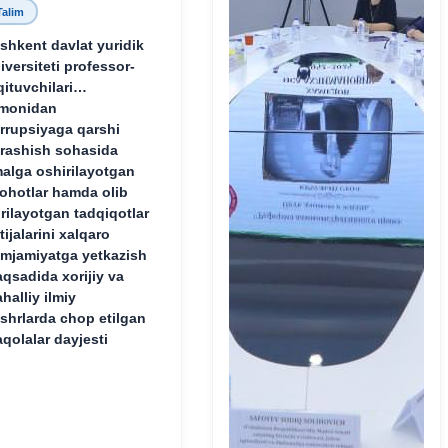
Talim
shkent davlat yuridik
iversiteti professor-
qituvchilari
monidan
rrupsiyaga qarshi
rashish sohasida
alga oshirilayotgan
lohotlar hamda olib
rilayotgan tadqiqotlar
tijalarini xalqaro
mjamiyatga yetkazish
qsadida xorijiy va
halliy ilmiy
shrlarda chop etilgan
qolalar dayjesti