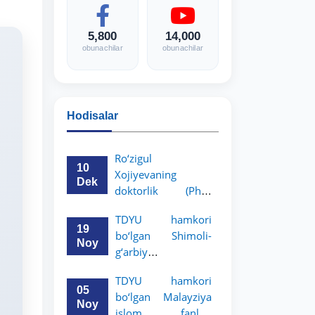
5,800
14,000
obunachilar
obunachilar
Hodisalar
Ro‘zigul
10
Xojiyevaning
Dek
doktorlik (PhD)
dissertatsiyasi
TDYU hamkori
himoyasi bo‘lib
19
bo‘lgan Shimoli-
o‘tadi
Noy
g‘arbiy
siyosatshunoslik va
TDYU hamkori
huquq universiteti
05
bo‘lgan Malayziya
2-3-kurs talabalari
Noy
islom fanlari