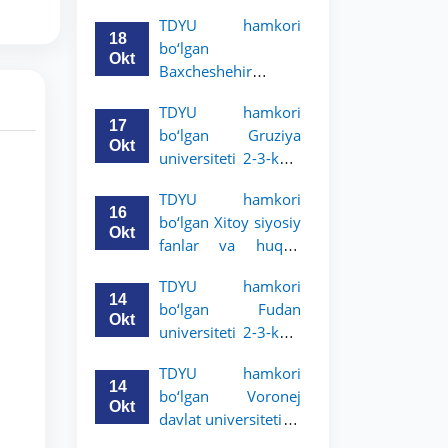
Grodno davlat
TDYU hamkori
universiteti 2-3-
18
bo‘lgan
bosqich talabalari
Okt
Baxcheshehir
uchun akademik
universiteti 2-3-
mobillik dasturini
TDYU hamkori
bosqich talabalari
e’lon qildi
17
bo‘lgan Gruziya
uchun akademik
Okt
universiteti 2-3-kurs
mobillik dasturini
talabalari uchun
e’lon qildi
TDYU hamkori
akademik mobillik
16
bo‘lgan Xitoy siyosiy
dasturini e’lon qildi
Okt
fanlar va huquq
universiteti 2-3-kurs
TDYU hamkori
talabalari uchun
14
bo‘lgan Fudan
akademik mobillik
Okt
universiteti 2-3-kurs
dasturini e’lon qildi
talabalari uchun
TDYU hamkori
akademik mobillik
14
bo‘lgan Voronej
dasturini e’lon qildi
Okt
davlat universiteti 2-
3-bosqich talabalari