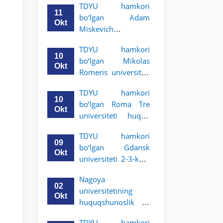
TDYU hamkori
uchun akademik
11
bo‘lgan Adam
mobillik dasturini
Okt
Miskevich
e’lon qildi
universiteti 2-3-
TDYU hamkori
bosqich talabalari
10
bo‘lgan Mikolas
uchun akademik
Okt
Romeris universiteti
mobillik dasturini
2-3-kurs talabalari
e’lon qildi
TDYU hamkori
uchun akademik
10
bo‘lgan Roma Tre
mobillik dasturini
Okt
universiteti huquq
e’lon qildi
maktabi 2-3-kurs
TDYU hamkori
talabalari uchun
09
bo‘lgan Gdansk
akademik mobillik
Okt
universiteti 2-3-kurs
dasturini e’lon qildi
talabalari uchun
Nagoya
akademik mobillik
02
universitetining
dasturini e’lon qildi
Okt
huquqshunoslik va
siyosiy fanlar
TDYU hamkori