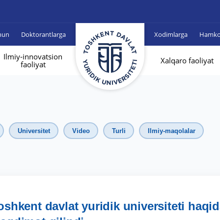
hun
Doktorantlarga
Xodimlarga
Hamkor
Ilmiy-innovatsion
Xalqaro faoliyat
faoliyat
Universitet
Video
Turli
Ilmiy-maqolalar
hkent davlat yuridik universiteti haqi