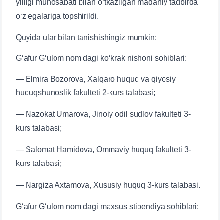
yilligi munosabati bilan o‘tkazilgan madaniy tadbirda
o‘z egalariga topshirildi.
Quyida ular bilan tanishishingiz mumkin:
G‘afur G‘ulom nomidagi ko‘krak nishoni sohiblari:
— Elmira Bozorova, Xalqaro huquq va qiyosiy
huquqshunoslik fakulteti 2-kurs talabasi;
— Nazokat Umarova, Jinoiy odil sudlov fakulteti 3-
kurs talabasi;
— Salomat Hamidova, Ommaviy huquq fakulteti 3-
kurs talabasi;
— Nargiza Axtamova, Xususiy huquq 3-kurs talabasi.
G‘afur G‘ulom nomidagi maxsus stipendiya sohiblari: