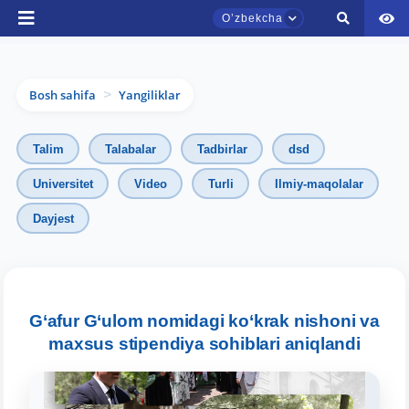
Oʼzbekcha
Bosh sahifa
Yangiliklar
>
Talim
Talabalar
Tadbirlar
dsd
Universitet
Video
Turli
Ilmiy-maqolalar
Dayjest
TDYU qabul murojaatlari chati
Onlayn
Assalomu alaykum! TDYU qabul murojaatlari
G‘afur G‘ulom nomidagi ko‘krak nishoni va
chatiga xush kelibsiz.
maxsus stipendiya sohiblari aniqlandi
Qabul bo'yicha murojaatlaringizni ushbu
chatda qoldiring.