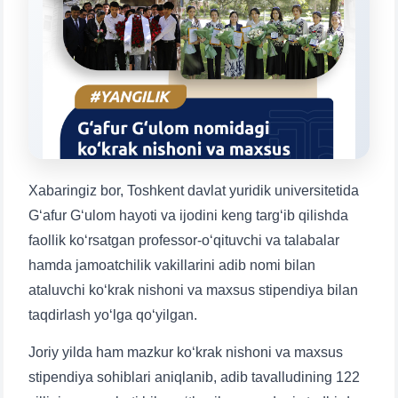
Mavzuni tanlang — keyin shu mavzudagi aniq
savollar chiqadi:
1. Hujjatlar (bakalavr) (5)
2. Hujjatlar (magistr) (4)
3. Suhbat (bakalavr) (8)
4. Suhbat (magistr) (5)
5. To'lov-kontrakt (2)
6. Elektron ariza (16)
7. Call-center (4)
8. Bakalavriat kvotasi (3)
Xabaringiz bor, Toshkent davlat yuridik universitetida
9. Magistratura kvotasi (4)
✉️ Adminga yozish
G‘afur G‘ulom hayoti va ijodini keng targ‘ib qilishda
faollik ko‘rsatgan professor-o‘qituvchi va talabalar
hamda jamoatchilik vakillarini adib nomi bilan
ataluvchi ko‘krak nishoni va maxsus stipendiya bilan
taqdirlash yo‘lga qo‘yilgan.
Joriy yilda ham mazkur ko‘krak nishoni va maxsus
stipendiya sohiblari aniqlanib, adib tavalludining 122