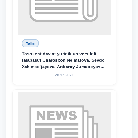
Talim
Toshkent davlat yuridik universiteti
talabalari Charosxon Ne’matova, Sevdo
Xakimxo‘jayeva, Anbaroy Jumaboyeva
hamda TDYU qoshidagi M.S.Vosiqova
28.12.2021
nomidagi akademik litsey 1-kurs
o‘quvchisi Abduvali Maxamadaliyev
Xadicha Sulaymonova nomidagi
maxsus stipendiyaning stipendiatlari
bo‘ldi.