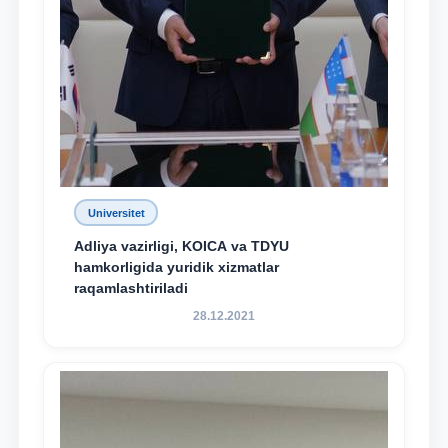
Universitet
Adliya vazirligi, KOICA va TDYU
hamkorligida yuridik xizmatlar
raqamlashtiriladi
28.12.2021