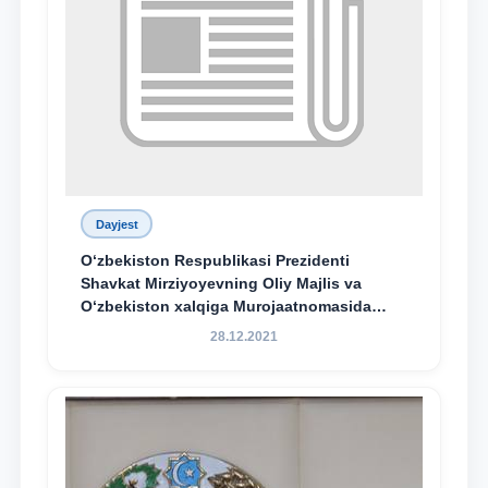
Dayjest
O‘zbekiston Respublikasi Prezidenti
Shavkat Mirziyoyevning Oliy Majlis va
O‘zbekiston xalqiga Murojaatnomasida
belgilangan vazifalar mazmun-mohiyatini
28.12.2021
keng jamoatchilikka yetkazish bo‘yicha
media-reja ijrosi yuzasidan qilingan ishlar
dayjesti