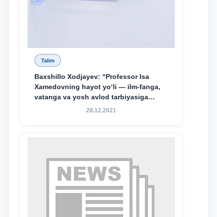
Talim
Baxshillo Xodjayev: “Professor Isa
Xamedovning hayot yo‘li — ilm-fanga,
vatanga va yosh avlod tarbiyasiga
sodiqlikning oliy namunasidir”.
28.12.2021