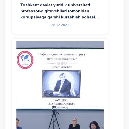
Toshkent davlat yuridik universiteti
professor-o‘qituvchilari tomonidan
korrupsiyaga qarshi kurashish sohasida
amalga oshirilayotgan islohotlar hamda
28.12.2021
olib borilayotgan tadqiqotlar natijalarini
xalqaro hamjamiyatga yetkazish
maqsadida xorijiy va mahalliy ilmiy
nashrlarda chop etilgan maqolalar
dayjesti