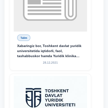
Talim
Xabaringiz bor, Toshkent davlat yuridik
universitetida iqtidorli, faol,
tashabbuskor hamda Yuridik klinika
faoliyatida o‘z bilim va ko‘nikmalarini
28.12.2021
namoyon etayotgan talabalarni
rag‘batlantirish maqsadida yangi
tashabbus — “Yuridik klinika
stipendiyasi” joriy etilgan.