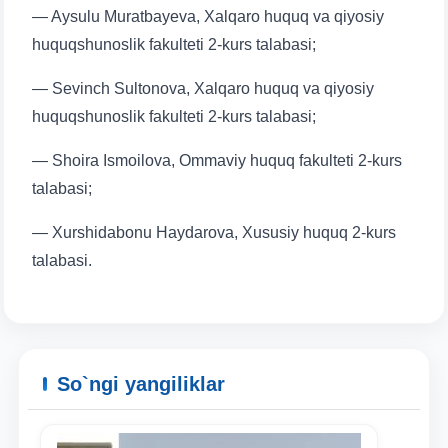
— Aysulu Muratbayeva, Xalqaro huquq va qiyosiy
huquqshunoslik fakulteti 2-kurs talabasi;
— Sevinch Sultonova, Xalqaro huquq va qiyosiy
huquqshunoslik fakulteti 2-kurs talabasi;
— Shoira Ismoilova, Ommaviy huquq fakulteti 2-kurs
talabasi;
— Xurshidabonu Haydarova, Xususiy huquq 2-kurs
Ism va familiyangiz
talabasi.
Telefon raqamingiz
Pochta
So`ngi yangiliklar
yuborish