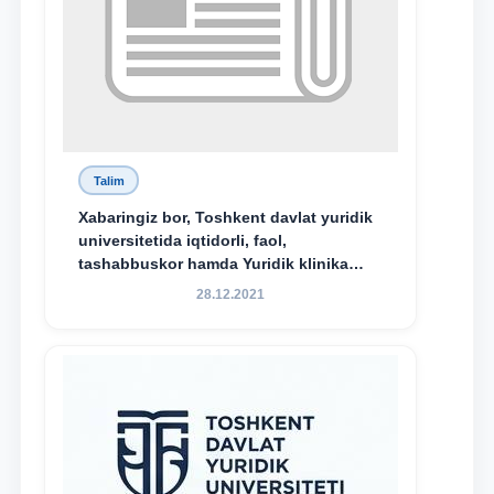
Talim
Xabaringiz bor, Toshkent davlat yuridik
universitetida iqtidorli, faol,
tashabbuskor hamda Yuridik klinika
faoliyatida o‘z bilim va ko‘nikmalarini
28.12.2021
namoyon etayotgan talabalarni
rag‘batlantirish maqsadida yangi
tashabbus — “Yuridik klinika
stipendiyasi” joriy etilgan.