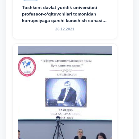
Toshkent davlat yuridik universiteti
professor-o‘qituvchilari tomonidan
korrupsiyaga qarshi kurashish sohasida
amalga oshirilayotgan islohotlar hamda
28.12.2021
olib borilayotgan tadqiqotlar natijalarini
xalqaro hamjamiyatga yetkazish
maqsadida xorijiy va mahalliy ilmiy
nashrlarda chop etilgan maqolalar
dayjesti