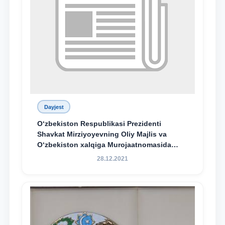
Dayjest
O‘zbekiston Respublikasi Prezidenti
Shavkat Mirziyoyevning Oliy Majlis va
O‘zbekiston xalqiga Murojaatnomasida
belgilangan vazifalar mazmun-mohiyatini
28.12.2021
keng jamoatchilikka yetkazish bo‘yicha
media-reja ijrosi yuzasidan qilingan ishlar
dayjesti