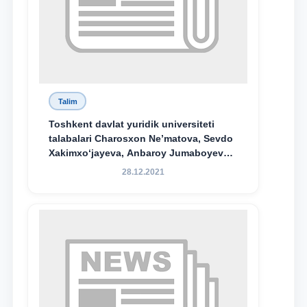
Talim
Toshkent davlat yuridik universiteti
talabalari Charosxon Ne’matova, Sevdo
Xakimxo‘jayeva, Anbaroy Jumaboyeva
hamda TDYU qoshidagi M.S.Vosiqova
28.12.2021
nomidagi akademik litsey 1-kurs
o‘quvchisi Abduvali Maxamadaliyev
Xadicha Sulaymonova nomidagi
maxsus stipendiyaning stipendiatlari
bo‘ldi.