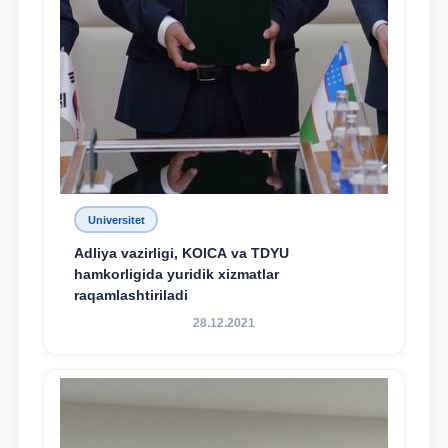
Universitet
Adliya vazirligi, KOICA va TDYU
hamkorligida yuridik xizmatlar
raqamlashtiriladi
28.12.2021