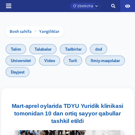
Oʼzbekcha
Bosh sahifa
Yangiliklar
>
Talim
Talabalar
Tadbirlar
dsd
Universitet
Video
Turli
Ilmiy-maqolalar
Dayjest
TDYU qabul murojaatlari chati
Onlayn
Assalomu alaykum! TDYU qabul murojaatlari
chatiga xush kelibsiz.
Mart-aprel oylarida TDYU Yuridik klinikasi
tomonidan 10 dan ortiq sayyor qabullar
Qabul bo'yicha murojaatlaringizni ushbu
tashkil etildi
chatda qoldiring.