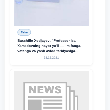
Talim
Baxshillo Xodjayev: “Professor Isa
Xamedovning hayot yo‘li — ilm-fanga,
vatanga va yosh avlod tarbiyasiga
sodiqlikning oliy namunasidir”.
28.12.2021