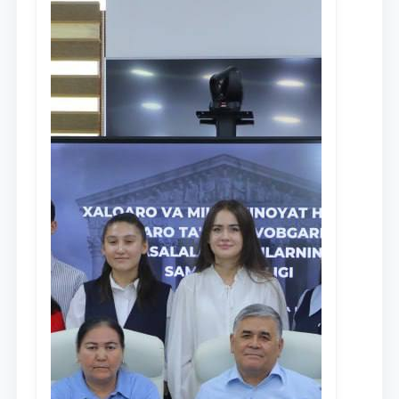
Ism va familiyangiz
Telefon raqamingiz
Pochta
yuborish