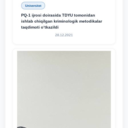
Universitet
PQ-1 ijrosi doirasida TDYU tomonidan
ishlab chiqilgan kriminologik metodikalar
taqdimoti o‘tkazildi
28.12.2021