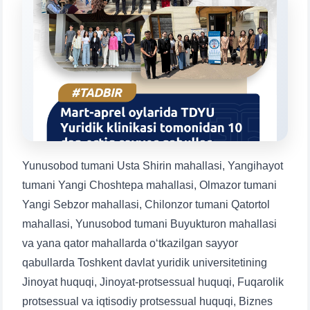
Mavzuni tanlang — keyin shu mavzudagi aniq
savollar chiqadi:
1. Hujjatlar (bakalavr) (5)
2. Hujjatlar (magistr) (4)
3. Suhbat (bakalavr) (8)
4. Suhbat (magistr) (5)
5. To'lov-kontrakt (2)
6. Elektron ariza (16)
7. Call-center (4)
8. Bakalavriat kvotasi (3)
9. Magistratura kvotasi (4)
✉️ Adminga yozish
Yunusobod tumani Usta Shirin mahallasi, Yangihayot
tumani Yangi Choshtepa mahallasi, Olmazor tumani
Yangi Sebzor mahallasi, Chilonzor tumani Qatortol
mahallasi, Yunusobod tumani Buyukturon mahallasi
va yana qator mahallarda o‘tkazilgan sayyor
qabullarda Toshkent davlat yuridik universitetining
Jinoyat huquqi, Jinoyat-protsessual huquqi, Fuqarolik
protsessual va iqtisodiy protsessual huquqi, Biznes