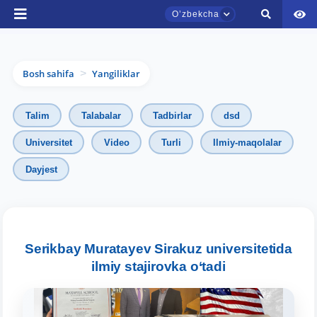
Oʼzbekcha
Bosh sahifa
Yangiliklar
>
Talim
Talabalar
Tadbirlar
dsd
Universitet
Video
Turli
Ilmiy-maqolalar
Dayjest
TDYU qabul murojaatlari chati
Onlayn
Assalomu alaykum! TDYU qabul murojaatlari
chatiga xush kelibsiz.
Serikbay Muratayev Sirakuz universitetida
ilmiy stajirovka o‘tadi
Qabul bo'yicha murojaatlaringizni ushbu
chatda qoldiring.