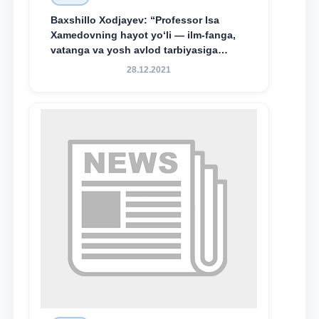
Baxshillo Xodjayev: “Professor Isa
Xamedovning hayot yo‘li — ilm-fanga,
vatanga va yosh avlod tarbiyasiga
sodiqlikning oliy namunasidir”.
28.12.2021