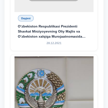
Dayjest
O‘zbekiston Respublikasi Prezidenti
Shavkat Mirziyoyevning Oliy Majlis va
O‘zbekiston xalqiga Murojaatnomasida
belgilangan vazifalar mazmun-mohiyatini
28.12.2021
keng jamoatchilikka yetkazish bo‘yicha
media-reja ijrosi yuzasidan qilingan ishlar
dayjesti