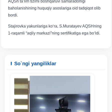
AQSh ta’lim tizimi boshqaruvi samaradorligi
baholanishining huquqiy asoslariga oid tadqiqot olib
bordi.
Stajirovka yakunlariga ko‘ra, S.Muratayev AQSHning
1-raqamli “aqliy markazi”ning sertifikatiga ega bo‘ldi.
So`ngi yangiliklar