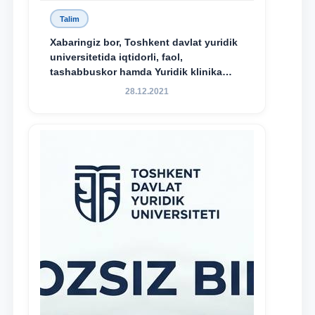
Talim
Xabaringiz bor, Toshkent davlat yuridik
universitetida iqtidorli, faol,
tashabbuskor hamda Yuridik klinika
faoliyatida o‘z bilim va ko‘nikmalarini
28.12.2021
namoyon etayotgan talabalarni
rag‘batlantirish maqsadida yangi
tashabbus — “Yuridik klinika
stipendiyasi” joriy etilgan.