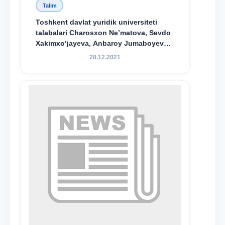
Talim
Toshkent davlat yuridik universiteti
talabalari Charosxon Ne’matova, Sevdo
Xakimxo‘jayeva, Anbaroy Jumaboyeva
hamda TDYU qoshidagi M.S.Vosiqova
28.12.2021
nomidagi akademik litsey 1-kurs
o‘quvchisi Abduvali Maxamadaliyev
Xadicha Sulaymonova nomidagi
maxsus stipendiyaning stipendiatlari
bo‘ldi.