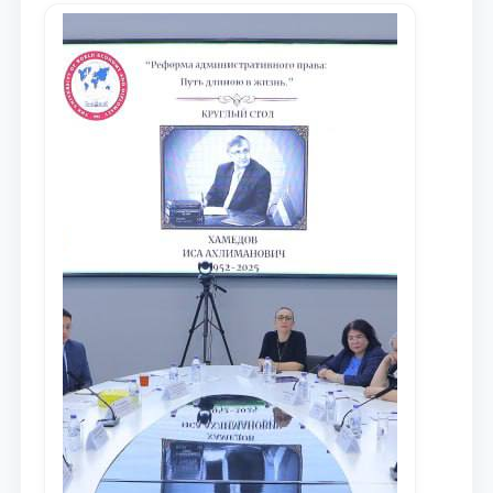
maqsadida xorijiy va mahalliy ilmiy
nashrlarda chop etilgan maqolalar
dayjesti