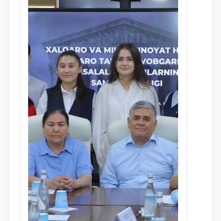
Ism va familiyangiz
Telefon raqamingiz
Pochta
yuborish