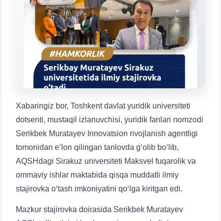
Mavzuni tanlang — keyin shu mavzudagi aniq
savollar chiqadi:
1. Hujjatlar (bakalavr) (5)
2. Hujjatlar (magistr) (4)
3. Suhbat (bakalavr) (8)
4. Suhbat (magistr) (5)
5. To'lov-kontrakt (2)
6. Elektron ariza (16)
7. Call-center (4)
8. Bakalavriat kvotasi (3)
9. Magistratura kvotasi (4)
✉️ Adminga yozish
Xabaringiz bor, Toshkent davlat yuridik universiteti
dotsenti, mustaqil izlanuvchisi, yuridik fanlari nomzodi
Serikbek Muratayev Innovatsion rivojlanish agentligi
tomonidan e’lon qilingan tanlovda g‘olib bo‘lib,
AQSHdagi Sirakuz universiteti Maksvel fuqarolik va
ommaviy ishlar maktabida qisqa muddatli ilmiy
stajirovka o‘tash imkoniyatini qo‘lga kiritgan edi.
Mazkur stajirovka doirasida Serikbek Muratayev