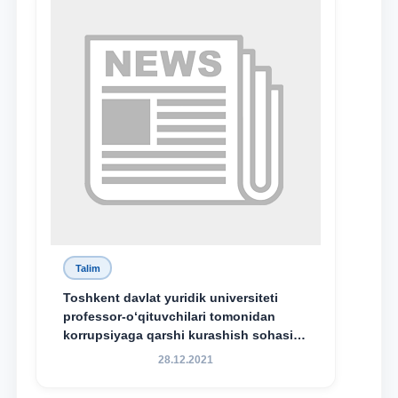
Talim
Toshkent davlat yuridik universiteti
professor-o‘qituvchilari tomonidan
korrupsiyaga qarshi kurashish sohasida
amalga oshirilayotgan islohotlar hamda
28.12.2021
olib borilayotgan tadqiqotlar natijalarini
xalqaro hamjamiyatga yetkazish