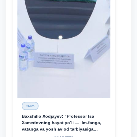
Talim
Baxshillo Xodjayev: “Professor Isa
Xamedovning hayot yo‘li — ilm-fanga,
vatanga va yosh avlod tarbiyasiga
sodiqlikning oliy namunasidir”.