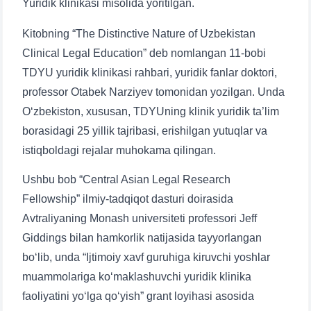
Yuridik klinikasi misolida yoritilgan.
Kitobning “The Distinctive Nature of Uzbekistan
Clinical Legal Education” deb nomlangan 11-bobi
TDYU yuridik klinikasi rahbari, yuridik fanlar doktori,
professor Otabek Narziyev tomonidan yozilgan. Unda
O‘zbekiston, xususan, TDYUning klinik yuridik ta’lim
borasidagi 25 yillik tajribasi, erishilgan yutuqlar va
istiqboldagi rejalar muhokama qilingan.
Ushbu bob “Central Asian Legal Research
Fellowship” ilmiy-tadqiqot dasturi doirasida
Avtraliyaning Monash universiteti professori Jeff
Giddings bilan hamkorlik natijasida tayyorlangan
bo‘lib, unda “Ijtimoiy xavf guruhiga kiruvchi yoshlar
muammolariga ko‘maklashuvchi yuridik klinika
faoliyatini yo‘lga qo‘yish” grant loyihasi asosida