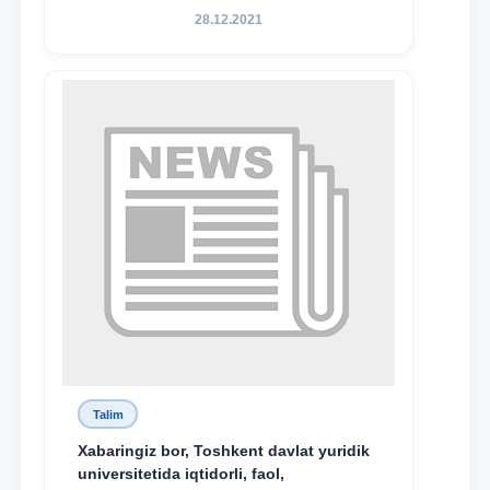
hamda TDYU qoshidagi M.S.Vosiqova
28.12.2021
nomidagi akademik litsey 1-kurs
o‘quvchisi Abduvali Maxamadaliyev
Xadicha Sulaymonova nomidagi
maxsus stipendiyaning stipendiatlari
bo‘ldi.
Talim
Xabaringiz bor, Toshkent davlat yuridik
universitetida iqtidorli, faol,