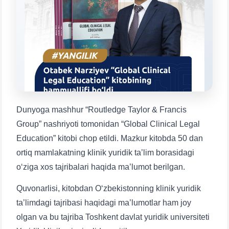
Mavzuni tanlang — keyin shu mavzudagi aniq
savollar chiqadi:
1. Hujjatlar (bakalavr) (5)
2. Hujjatlar (magistr) (4)
3. Suhbat (bakalavr) (8)
4. Suhbat (magistr) (5)
5. To'lov-kontrakt (2)
6. Elektron ariza (16)
7. Call-center (4)
8. Bakalavriat kvotasi (3)
Dunyoga mashhur “Routledge Taylor & Francis
9. Magistratura kvotasi (4)
✉️ Adminga yozish
Group” nashriyoti tomonidan “Global Clinical Legal
Education” kitobi chop etildi. Mazkur kitobda 50 dan
ortiq mamlakatning klinik yuridik ta’lim borasidagi
o‘ziga xos tajribalari haqida ma’lumot berilgan.
Quvonarlisi, kitobdan O‘zbekistonning klinik yuridik
ta’limdagi tajribasi haqidagi ma’lumotlar ham joy
olgan va bu tajriba Toshkent davlat yuridik universiteti