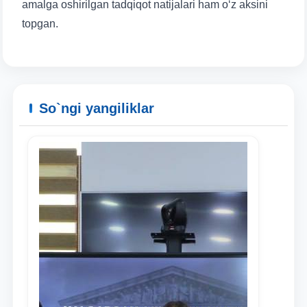
amalga oshirilgan tadqiqot natijalari ham o‘z aksini
topgan.
So`ngi yangiliklar
Ism va familiyangiz
Telefon raqamingiz
Pochta
yuborish