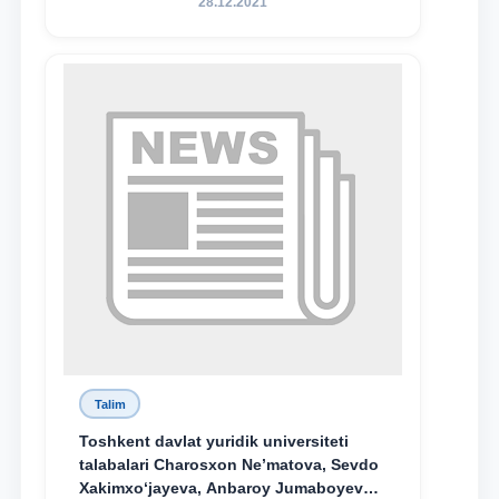
28.12.2021
Talim
Toshkent davlat yuridik universiteti
talabalari Charosxon Ne’matova, Sevdo
Xakimxo‘jayeva, Anbaroy Jumaboyeva