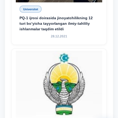
Universitet
PQ-1 ijrosi doirasida jinoyatchilikning 12
turi bo‘yicha tayyorlangan ilmiy-tahliliy
ishlanmalar taqdim etildi
28.12.2021