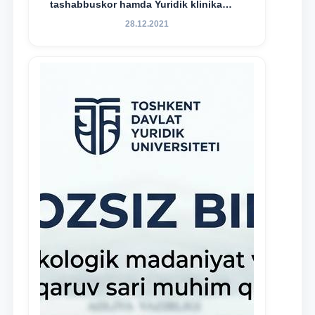
tashabbuskor hamda Yuridik klinika
faoliyatida o‘z bilim va ko‘nikmalarini
28.12.2021
namoyon etayotgan talabalarni
rag‘batlantirish maqsadida yangi
tashabbus — “Yuridik klinika
stipendiyasi” joriy etilgan.