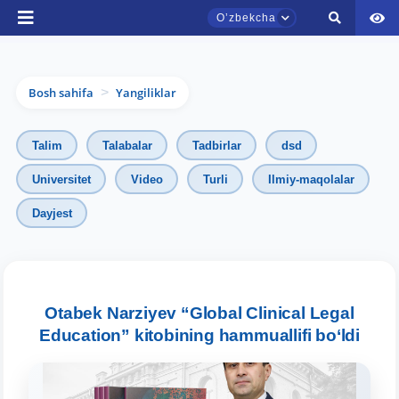
Oʼzbekcha
Bosh sahifa
Yangiliklar
>
Talim
Talabalar
Tadbirlar
dsd
Universitet
Video
Turli
Ilmiy-maqolalar
Dayjest
TDYU qabul murojaatlari chati
Onlayn
Assalomu alaykum! TDYU qabul murojaatlari
chatiga xush kelibsiz.
Otabek Narziyev “Global Clinical Legal
Education” kitobining hammuallifi bo‘ldi
Qabul bo'yicha murojaatlaringizni ushbu
chatda qoldiring.