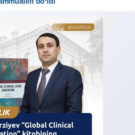
ammuallifi bo‘ldi