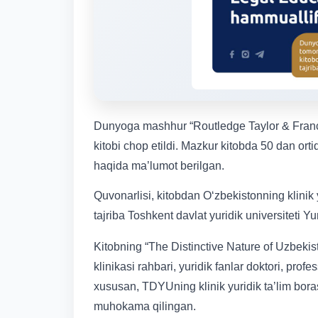
Dunyoga mashhur “Routledge Taylor & Franci
kitobi chop etildi. Mazkur kitobda 50 dan orti
haqida ma’lumot berilgan.
Quvonarlisi, kitobdan O‘zbekistonning klinik 
tajriba Toshkent davlat yuridik universiteti Yur
Kitobning “The Distinctive Nature of Uzbeki
klinikasi rahbari, yuridik fanlar doktori, pr
xususan, TDYUning klinik yuridik ta’lim borasid
muhokama qilingan.