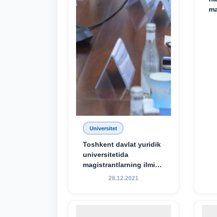
ma
Universitet
Toshkent davlat yuridik
universitetida
magistrantlarning ilmiy-
amaliy konferensiyasi
28.12.2021
o‘tkazildi