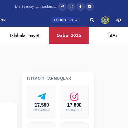
Biz ijtimoiy tarmoqlarda:
lik
Oʼzbekcha
Talabalar hayoti
Qabul 2026
SDG
IJTIMOIY TARMOQLAR
17,580
17,800
obunachilar
obunachilar