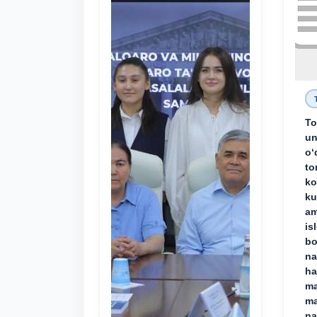
To
un
o‘
to
ko
ku
am
is
bo
na
ha
ma
ma
na