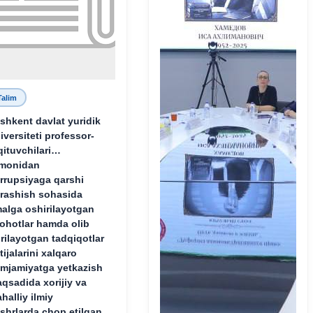
Talim
shkent davlat yuridik
iversiteti professor-
qituvchilari
monidan
rrupsiyaga qarshi
rashish sohasida
alga oshirilayotgan
lohotlar hamda olib
rilayotgan tadqiqotlar
tijalarini xalqaro
mjamiyatga yetkazish
qsadida xorijiy va
halliy ilmiy
shrlarda chop etilgan