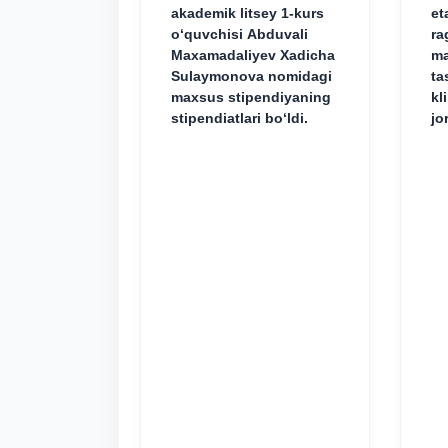
akademik litsey 1-kurs
et
o‘quvchisi Abduvali
ra
Maxamadaliyev Xadicha
ma
Sulaymonova nomidagi
ta
maxsus stipendiyaning
kl
stipendiatlari bo‘ldi.
jo