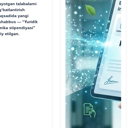
ayotgan talabalarni
g‘batlantirish
qsadida yangi
shabbus — “Yuridik
inika stipendiyasi”
riy etilgan.