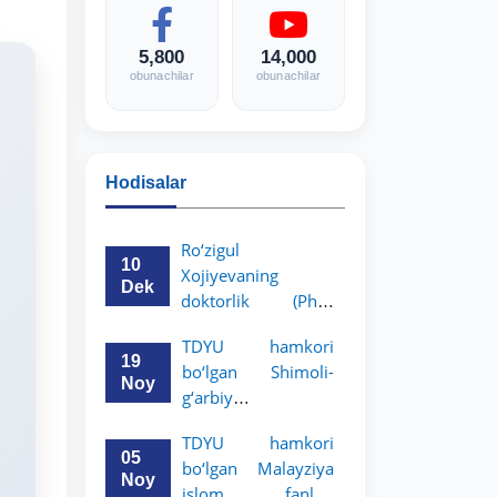
5,800
14,000
obunachilar
obunachilar
Hodisalar
Ro‘zigul
10
Xojiyevaning
Dek
doktorlik (PhD)
dissertatsiyasi
TDYU hamkori
himoyasi bo‘lib
19
bo‘lgan Shimoli-
o‘tadi
Noy
g‘arbiy
siyosatshunoslik va
TDYU hamkori
huquq universiteti
05
bo‘lgan Malayziya
2-3-kurs talabalari
Noy
islom fanlari