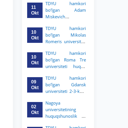
TDYU hamkori
uchun akademik
11
bo‘lgan Adam
mobillik dasturini
Okt
Miskevich
e’lon qildi
universiteti 2-3-
TDYU hamkori
bosqich talabalari
10
bo‘lgan Mikolas
uchun akademik
Okt
Romeris universiteti
mobillik dasturini
2-3-kurs talabalari
e’lon qildi
TDYU hamkori
uchun akademik
10
bo‘lgan Roma Tre
mobillik dasturini
Okt
universiteti huquq
e’lon qildi
maktabi 2-3-kurs
TDYU hamkori
talabalari uchun
09
bo‘lgan Gdansk
akademik mobillik
Okt
universiteti 2-3-kurs
dasturini e’lon qildi
talabalari uchun
Nagoya
akademik mobillik
02
universitetining
dasturini e’lon qildi
Okt
huquqshunoslik va
siyosiy fanlar
TDYU hamkori