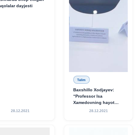
qolalar dayjesti
Talim
Baxshillo Xodjayev:
“Professor Isa
Xamedovning hayot
yo‘li — ilm-fanga,
28.12.2021
28.12.2021
vatanga va yosh avlod
tarbiyasiga sodiqlikning
oliy namunasidir”.