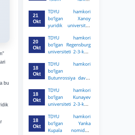
uchun akademik
universiteti 2-3-
mobillik dasturini
TDYU hamkori
kurs talabalari
e’lon qildi
21
bo‘lgan Xanoy
uchun akademik
Okt
yuridik universiteti
mobillik dasturini
2-3-bosqich
e’lon qiladi
TDYU hamkori
talabalari uchun
20
bo‘lgan Regensburg
akademik mobillik
Okt
universiteti 2-3-kurs
dasturini e’lon qildi
n”
talabalari uchun
ari
TDYU hamkori
akademik mobillik
18
bo‘lgan
dasturini e’lon qildi
Okt
Butunrossiya davlat
va bu
adliya universiteti 2-
TDYU hamkori
3-kurs talabalari
18
bo‘lgan Kunayev
uchun akademik
Okt
universiteti 2-3-kurs
idik
mobillik dasturini
talabalari uchun
e’lon qildi
TDYU hamkori
akademik mobillik
18
r
bo‘lgan Yanka
dasturini e’lon qiladi
Okt
Kupala nomidagi