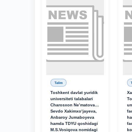
Talim
Toshkent davlat yuridik
Xa
universiteti talabalari
To
Charosxon Ne’matova,
un
Sevdo Xakimxo‘jayeva,
fa
Anbaroy Jumaboyeva
ha
hamda TDYU qoshidagi
fa
M.S.Vosiqova nomidagi
ko