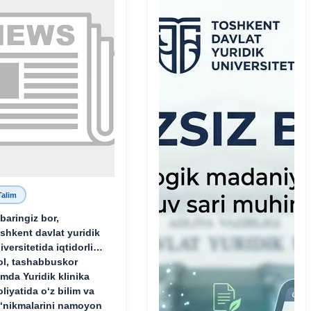
Talim
baringiz bor,
shkent davlat yuridik
iversitetida iqtidorli,
ol, tashabbuskor
mda Yuridik klinika
oliyatida o‘z bilim va
‘nikmalarini namoyon