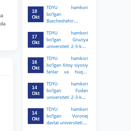
Grodno davlat
TDYU hamkori
h
universiteti 2-3-
18
bo‘lgan
bosqich talabalari
ga
Okt
Baxcheshehir
uchun akademik
ida
universiteti 2-3-
mobillik dasturini
TDYU hamkori
bosqich talabalari
e’lon qildi
17
bo‘lgan Gruziya
uchun akademik
Okt
universiteti 2-3-kurs
mobillik dasturini
talabalari uchun
e’lon qildi
TDYU hamkori
akademik mobillik
16
bo‘lgan Xitoy siyosiy
dasturini e’lon qildi
Okt
fanlar va huquq
universiteti 2-3-kurs
TDYU hamkori
talabalari uchun
14
bo‘lgan Fudan
akademik mobillik
Okt
universiteti 2-3-kurs
dasturini e’lon qildi
talabalari uchun
TDYU hamkori
akademik mobillik
14
bo‘lgan Voronej
dasturini e’lon qildi
Okt
davlat universiteti 2-
3-bosqich talabalari