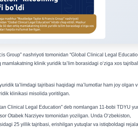
s Group” nashriyoti tomonidan “Global Clinical Legal Educatio
q mamlakatning klinik yuridik ta’lim borasidagi o‘ziga xos tajribal
yuridik ta’limdagi tajribasi haqidagi ma’lumotlar ham joy olgan 
idik klinikasi misolida yoritilgan.
stan Clinical Legal Education” deb nomlangan 11-bobi TDYU yur
ofessor Otabek Narziyev tomonidan yozilgan. Unda O‘zbekiston,
agi 25 yillik tajribasi, erishilgan yutuqlar va istiqboldagi rejala