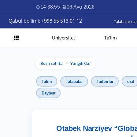
14:38:57
·
06 Avg 2026
Qabul bo‘limi: +998 55 513 01 12
Talabalar uc
Universitet
Ta'lim
Bosh sahifa
Yangiliklar
>
Talim
Talabalar
Tadbirlar
dsd
Dayjest
Otabek Narziyev “Globa