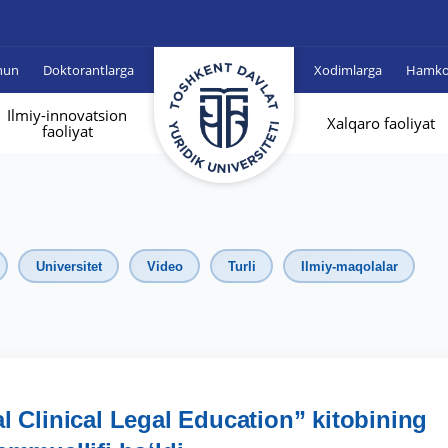
hun
Doktorantlarga
Xodimlarga
Hamkor
Ilmiy-innovatsion
Xalqaro faoliyat
faoliyat
Universitet
Video
Turli
Ilmiy-maqolalar
l Clinical Legal Education” kitobining