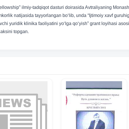
lowship” ilmiy-tadqiqot dasturi doirasida Avtraliyaning Monas
mkorlik natijasida tayyorlangan bo‘lib, unda “Ijtimoiy xavf guruhi
 yuridik klinika faoliyatini yo‘lga qo‘yish” grant loyihasi asos
 aksini topgan.