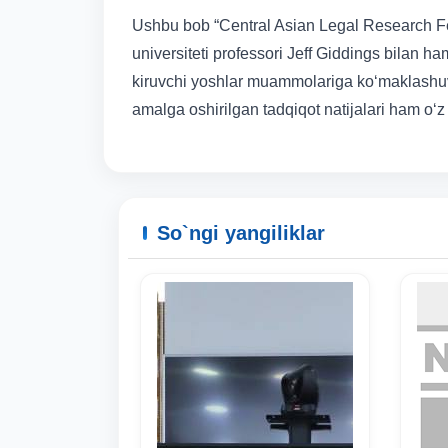
Ushbu bob “Central Asian Legal Research Fel
universiteti professori Jeff Giddings bilan ha
kiruvchi yoshlar muammolariga ko‘maklashuvchi
amalga oshirilgan tadqiqot natijalari ham o‘z
So`ngi yangiliklar