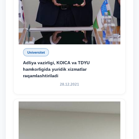
Universitet
Adliya vazirligi, KOICA va TDYU
hamkorligida yuridik xizmatlar
raqamlashtiriladi
28.12.2021