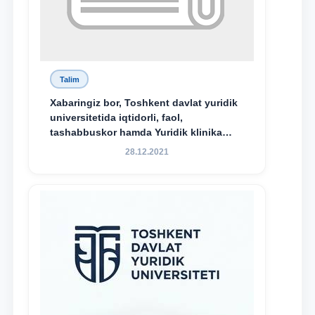
Talim
Xabaringiz bor, Toshkent davlat yuridik
universitetida iqtidorli, faol,
tashabbuskor hamda Yuridik klinika
faoliyatida o‘z bilim va ko‘nikmalarini
28.12.2021
namoyon etayotgan talabalarni
rag‘batlantirish maqsadida yangi
tashabbus — “Yuridik klinika
stipendiyasi” joriy etilgan.