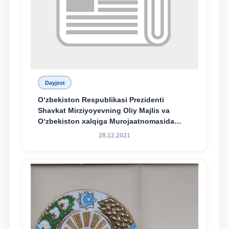
Dayjest
O‘zbekiston Respublikasi Prezidenti
Shavkat Mirziyoyevning Oliy Majlis va
O‘zbekiston xalqiga Murojaatnomasida
belgilangan vazifalar mazmun-mohiyatini
28.12.2021
keng jamoatchilikka yetkazish bo‘yicha
media-reja ijrosi yuzasidan qilingan ishlar
dayjesti