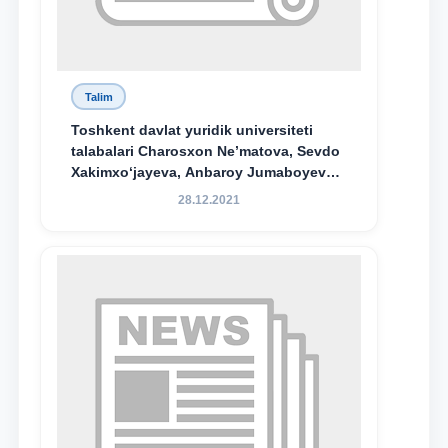
Talim
Toshkent davlat yuridik universiteti
talabalari Charosxon Ne’matova, Sevdo
Xakimxo‘jayeva, Anbaroy Jumaboyeva
hamda TDYU qoshidagi M.S.Vosiqova
28.12.2021
nomidagi akademik litsey 1-kurs
o‘quvchisi Abduvali Maxamadaliyev
Xadicha Sulaymonova nomidagi
maxsus stipendiyaning stipendiatlari
bo‘ldi.