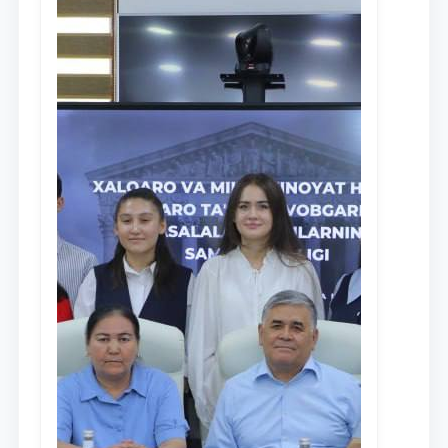
Ism va familiyangiz
Telefon raqamingiz
Pochta
yuborish