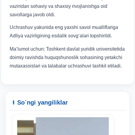
vaziridan sohaviy va shaxsiy rivojlanishga oid
savollarga javob oldi.
Uchrashuv yakunida eng yaxshi savol mualliflariga
Adliya vazirligining esdalik sovg‘alari topshirildi.
Ma’lumot uchun: Toshkent davlat yuridik universitetida
doimiy ravishda huquqshunoslik sohasining yetakchi
mutaxassislari va talabalar uchrashuvi tashkil etiladi.
So`ngi yangiliklar