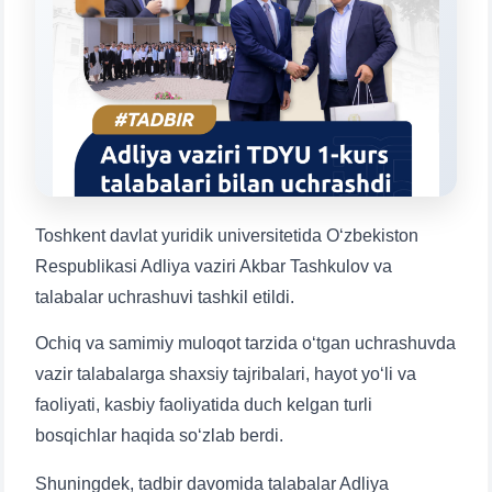
Mavzuni tanlang — keyin shu mavzudagi aniq
savollar chiqadi:
1. Hujjatlar (bakalavr) (5)
2. Hujjatlar (magistr) (4)
3. Suhbat (bakalavr) (8)
4. Suhbat (magistr) (5)
5. To'lov-kontrakt (2)
6. Elektron ariza (16)
7. Call-center (4)
8. Bakalavriat kvotasi (3)
9. Magistratura kvotasi (4)
✉️ Adminga yozish
Toshkent davlat yuridik universitetida O‘zbekiston
Respublikasi Adliya vaziri Akbar Tashkulov va
talabalar uchrashuvi tashkil etildi.
Ochiq va samimiy muloqot tarzida o‘tgan uchrashuvda
vazir talabalarga shaxsiy tajribalari, hayot yo‘li va
faoliyati, kasbiy faoliyatida duch kelgan turli
bosqichlar haqida so‘zlab berdi.
Shuningdek, tadbir davomida talabalar Adliya