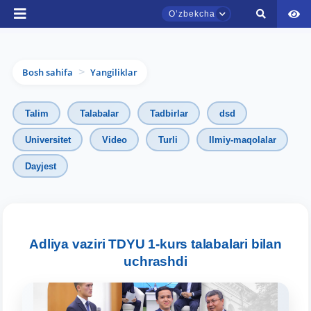
Oʼzbekcha
Bosh sahifa
Yangiliklar
>
Talim
Talabalar
Tadbirlar
dsd
Universitet
Video
Turli
Ilmiy-maqolalar
Dayjest
TDYU qabul murojaatlari chati
Onlayn
Assalomu alaykum! TDYU qabul murojaatlari
chatiga xush kelibsiz.
Adliya vaziri TDYU 1-kurs talabalari bilan
uchrashdi
Qabul bo'yicha murojaatlaringizni ushbu
chatda qoldiring.