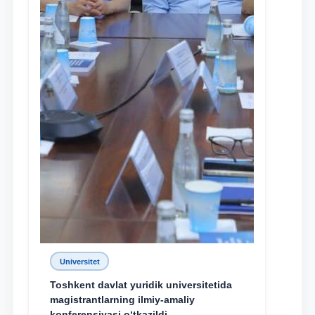
Universitet
Toshkent davlat yuridik universitetida
magistrantlarning ilmiy-amaliy
konferensiyasi o‘tkazildi