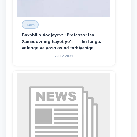
Talim
Baxshillo Xodjayev: “Professor Isa
Xamedovning hayot yo‘li — ilm-fanga,
vatanga va yosh avlod tarbiyasiga
sodiqlikning oliy namunasidir”.
28.12.2021