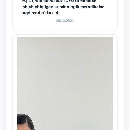
PQ-1 ijrosi doirasida TDYU tomonidan
ishlab chiqilgan kriminologik metodikalar
taqdimoti o‘tkazildi
28.12.2021