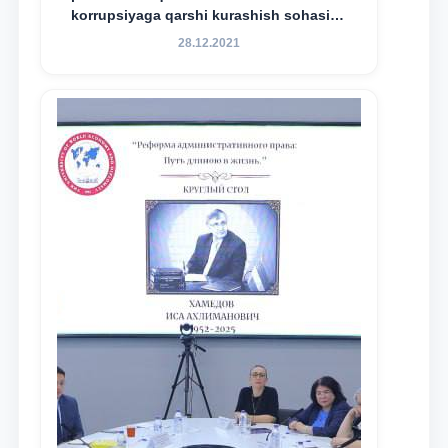
korrupsiyaga qarshi kurashish sohasida
amalga oshirilayotgan islohotlar hamda
28.12.2021
olib borilayotgan tadqiqotlar natijalarini
xalqaro hamjamiyatga yetkazish
maqsadida xorijiy va mahalliy ilmiy
nashrlarda chop etilgan maqolalar
dayjesti