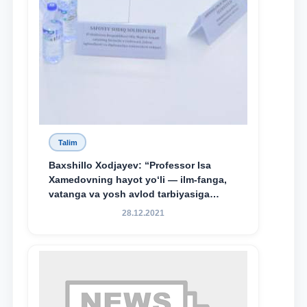
Talim
Baxshillo Xodjayev: “Professor Isa
Xamedovning hayot yo‘li — ilm-fanga,
vatanga va yosh avlod tarbiyasiga
sodiqlikning oliy namunasidir”.
28.12.2021