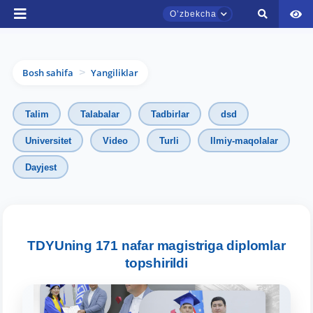
Oʼzbekcha
Bosh sahifa
Yangiliklar
>
Talim
Talabalar
Tadbirlar
dsd
Universitet
Video
Turli
Ilmiy-maqolalar
Dayjest
TDYU qabul murojaatlari chati
Onlayn
Assalomu alaykum! TDYU qabul murojaatlari
chatiga xush kelibsiz.
TDYUning 171 nafar magistriga diplomlar
topshirildi
Qabul bo'yicha murojaatlaringizni ushbu
chatda qoldiring.