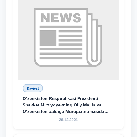
Dayjest
O‘zbekiston Respublikasi Prezidenti
Shavkat Mirziyoyevning Oliy Majlis va
O‘zbekiston xalqiga Murojaatnomasida
belgilangan vazifalar mazmun-mohiyatini
28.12.2021
keng jamoatchilikka yetkazish bo‘yicha
media-reja ijrosi yuzasidan qilingan ishlar