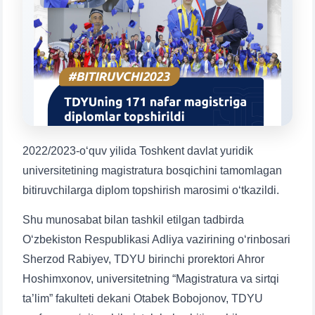
Mavzuni tanlang — keyin shu mavzudagi aniq
savollar chiqadi:
1. Hujjatlar (bakalavr) (5)
2. Hujjatlar (magistr) (4)
3. Suhbat (bakalavr) (8)
4. Suhbat (magistr) (5)
5. To'lov-kontrakt (2)
6. Elektron ariza (16)
7. Call-center (4)
8. Bakalavriat kvotasi (3)
2022/2023-o‘quv yilida Toshkent davlat yuridik
9. Magistratura kvotasi (4)
✉️ Adminga yozish
universitetining magistratura bosqichini tamomlagan
bitiruvchilarga diplom topshirish marosimi o‘tkazildi.
Shu munosabat bilan tashkil etilgan tadbirda
O‘zbekiston Respublikasi Adliya vazirining o‘rinbosari
Sherzod Rabiyev, TDYU birinchi prorektori Ahror
Hoshimxonov, universitetning “Magistratura va sirtqi
ta’lim” fakulteti dekani Otabek Bobojonov, TDYU