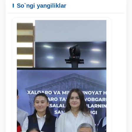
So`ngi yangiliklar
Ism va familiyangiz
Telefon raqamingiz
Pochta
yuborish