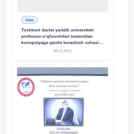
Talim
Toshkent davlat yuridik universiteti
professor-o‘qituvchilari tomonidan
korrupsiyaga qarshi kurashish sohasida
amalga oshirilayotgan islohotlar hamda
28.12.2021
olib borilayotgan tadqiqotlar natijalarini
xalqaro hamjamiyatga yetkazish
maqsadida xorijiy va mahalliy ilmiy
nashrlarda chop etilgan maqolalar
dayjesti