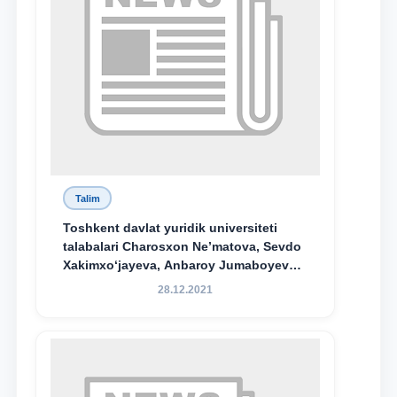
Talim
Toshkent davlat yuridik universiteti
talabalari Charosxon Ne’matova, Sevdo
Xakimxo‘jayeva, Anbaroy Jumaboyeva
hamda TDYU qoshidagi M.S.Vosiqova
28.12.2021
nomidagi akademik litsey 1-kurs
o‘quvchisi Abduvali Maxamadaliyev
Xadicha Sulaymonova nomidagi
maxsus stipendiyaning stipendiatlari
bo‘ldi.