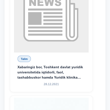
Talim
Xabaringiz bor, Toshkent davlat yuridik
universitetida iqtidorli, faol,
tashabbuskor hamda Yuridik klinika
faoliyatida o‘z bilim va ko‘nikmalarini
28.12.2021
namoyon etayotgan talabalarni
rag‘batlantirish maqsadida yangi
tashabbus — “Yuridik klinika
stipendiyasi” joriy etilgan.