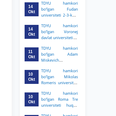
TDYU hamkori
talabalari uchun
14
bo‘lgan Fudan
akademik mobillik
Okt
universiteti 2-3-kurs
dasturini e’lon qildi
talabalari uchun
TDYU hamkori
akademik mobillik
14
bo‘lgan Voronej
dasturini e’lon qildi
Okt
davlat universiteti 2-
3-bosqich talabalari
TDYU hamkori
uchun akademik
11
bo‘lgan Adam
mobillik dasturini
Okt
Miskevich
e’lon qildi
universiteti 2-3-
TDYU hamkori
bosqich talabalari
10
bo‘lgan Mikolas
uchun akademik
Okt
Romeris universiteti
mobillik dasturini
2-3-kurs talabalari
e’lon qildi
TDYU hamkori
uchun akademik
10
bo‘lgan Roma Tre
mobillik dasturini
Okt
universiteti huquq
e’lon qildi
maktabi 2-3-kurs
TDYU hamkori