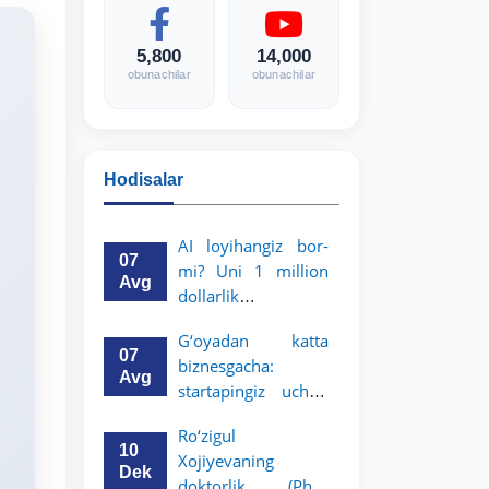
5,800
14,000
obunachilar
obunachilar
Hodisalar
AI loyihangiz bor-
07
mi? Uni 1 million
Avg
dollarlik
imkoniyatga
G‘oyadan katta
aylantiring!
07
biznesgacha:
Avg
startapingiz uchun
5 million dollarlik
Ro‘zigul
imkoniyat!
10
Xojiyevaning
Dek
doktorlik (PhD)