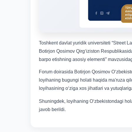
Toshkent davlat yuridik universiteti “Street La
Botirjon Qosimov Qirgʻiziston Respublikasida 
barpo etishning asosiy elementi” mavzusidagi
Forum doirasida Botirjon Qosimov Oʻzbekiston
loyihaning bugungi holati haqida ma'ruza qil
loyihasining oʻziga xos jihatlari va yutuqlari
Shuningdek, loyihaning Oʻzbekistondagi holat
javob berildi.