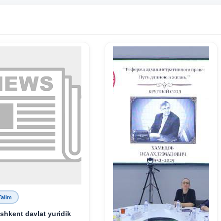
Talim
shkent davlat yuridik