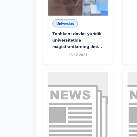
Universitet
Toshkent davlat yuridik
universitetida
magistrantlarning ilmiy-
amaliy konferensiyasi
28.12.2021
o‘tkazildi