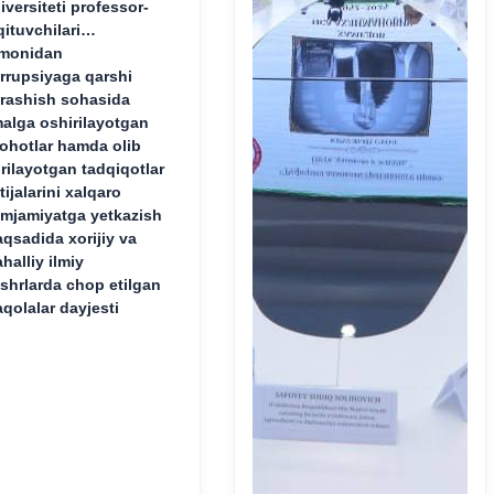
iversiteti professor-
qituvchilari
monidan
rrupsiyaga qarshi
rashish sohasida
alga oshirilayotgan
lohotlar hamda olib
rilayotgan tadqiqotlar
tijalarini xalqaro
mjamiyatga yetkazish
qsadida xorijiy va
halliy ilmiy
shrlarda chop etilgan
qolalar dayjesti