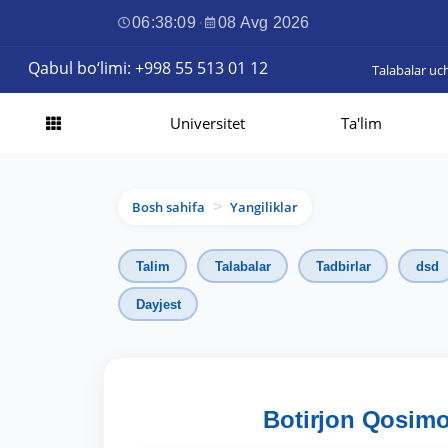
06:38:11
·
08 Avg 2026
Qabul bo‘limi: +998 55 513 01 12
Talabalar uc
Universitet
Ta'lim
Bosh sahifa
Yangiliklar
>
Talim
Talabalar
Tadbirlar
dsd
Dayjest
Botirjon Qosimo