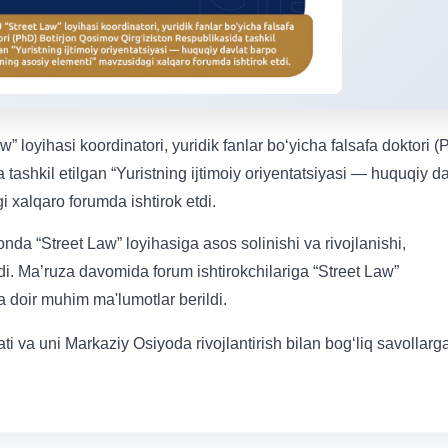
w” loyihasi koordinatori, yuridik fanlar bo‘yicha falsafa doktori 
tashkil etilgan “Yuristning ijtimoiy oriyentatsiyasi — huquqiy da
 xalqaro forumda ishtirok etdi.
da “Street Law” loyihasiga asos solinishi va rivojlanishi,
di. Ma’ruza davomida forum ishtirokchilariga “Street Law”
ga doir muhim ma'lumotlar berildi.
i va uni Markaziy Osiyoda rivojlantirish bilan bogʻliq savollarg