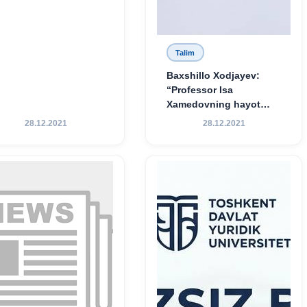
Talim
Baxshillo Xodjayev:
“Professor Isa
Xamedovning hayot
yo‘li — ilm-fanga,
28.12.2021
28.12.2021
vatanga va yosh avlod
tarbiyasiga sodiqlikning
oliy namunasidir”.