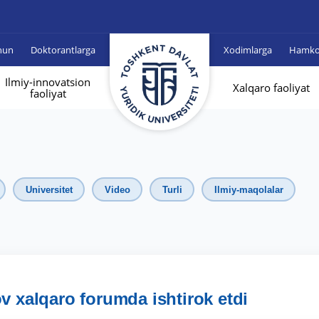
hun
Doktorantlarga
Xodimlarga
Hamkor
Ilmiy-innovatsion
Xalqaro faoliyat
faoliyat
Universitet
Video
Turli
Ilmiy-maqolalar
v xalqaro forumda ishtirok etdi