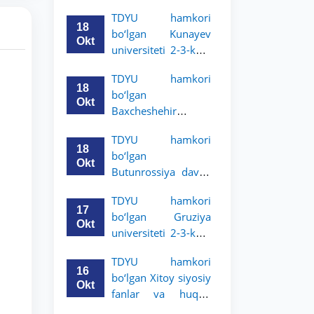
Grodno davlat
TDYU hamkori
universiteti 2-3-
18
bo‘lgan Kunayev
bosqich talabalari
Okt
universiteti 2-3-kurs
uchun akademik
talabalari uchun
mobillik dasturini
TDYU hamkori
akademik mobillik
e’lon qildi
18
bo‘lgan
dasturini e’lon qiladi
Okt
Baxcheshehir
universiteti 2-3-
TDYU hamkori
bosqich talabalari
18
bo‘lgan
uchun akademik
Okt
Butunrossiya davlat
mobillik dasturini
adliya universiteti 2-
e’lon qildi
TDYU hamkori
3-kurs talabalari
17
bo‘lgan Gruziya
uchun akademik
Okt
universiteti 2-3-kurs
mobillik dasturini
talabalari uchun
e’lon qildi
TDYU hamkori
akademik mobillik
16
bo‘lgan Xitoy siyosiy
dasturini e’lon qildi
Okt
fanlar va huquq
universiteti 2-3-kurs