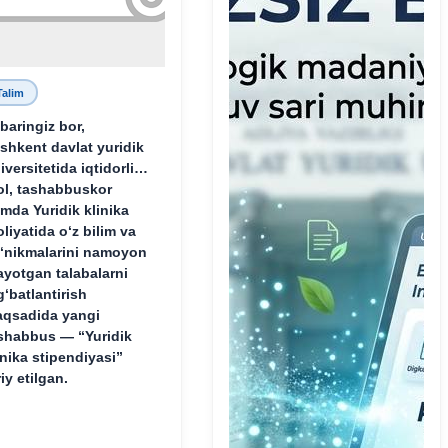
Talim
baringiz bor,
shkent davlat yuridik
iversitetida iqtidorli,
ol, tashabbuskor
mda Yuridik klinika
oliyatida o‘z bilim va
‘nikmalarini namoyon
ayotgan talabalarni
g‘batlantirish
qsadida yangi
shabbus — “Yuridik
inika stipendiyasi”
riy etilgan.