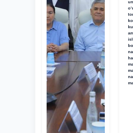
un
o‘
to
ko
ku
am
is
bo
na
ha
ma
ma
na
ma