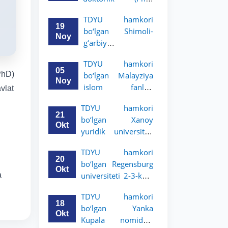
dissertatsiyasi
TDYU hamkori
himoyasi bo‘lib
19
bo‘lgan Shimoli-
o‘tadi
Noy
g‘arbiy
siyosatshunoslik va
TDYU hamkori
huquq universiteti
05
(PhD)
bo‘lgan Malayziya
2-3-kurs talabalari
Noy
islom fanlari
vlat
uchun akademik
universiteti 2-3-
mobillik dasturini
TDYU hamkori
kurs talabalari
e’lon qildi
21
bo‘lgan Xanoy
uchun akademik
Okt
yuridik universiteti
mobillik dasturini
2-3-bosqich
e’lon qiladi
TDYU hamkori
talabalari uchun
20
bo‘lgan Regensburg
akademik mobillik
Okt
a
universiteti 2-3-kurs
dasturini e’lon qildi
talabalari uchun
TDYU hamkori
akademik mobillik
18
bo‘lgan Yanka
dasturini e’lon qildi
Okt
Kupala nomidagi