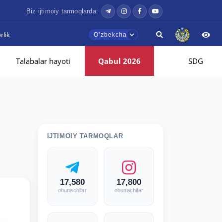
Biz ijtimoiy tarmoqlarda:
lik
Oʼzbekcha
Talabalar hayoti
Qabul 2026
SDG
IJTIMOIY TARMOQLAR
17,580
17,800
obunachilar
obunachilar