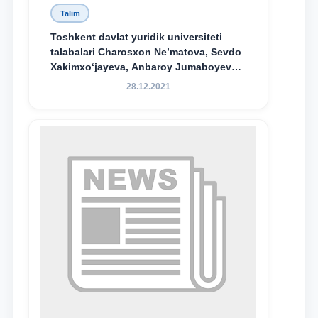
Talim
Toshkent davlat yuridik universiteti
talabalari Charosxon Ne’matova, Sevdo
Xakimxo‘jayeva, Anbaroy Jumaboyeva
hamda TDYU qoshidagi M.S.Vosiqova
28.12.2021
nomidagi akademik litsey 1-kurs
o‘quvchisi Abduvali Maxamadaliyev
Xadicha Sulaymonova nomidagi
maxsus stipendiyaning stipendiatlari
bo‘ldi.