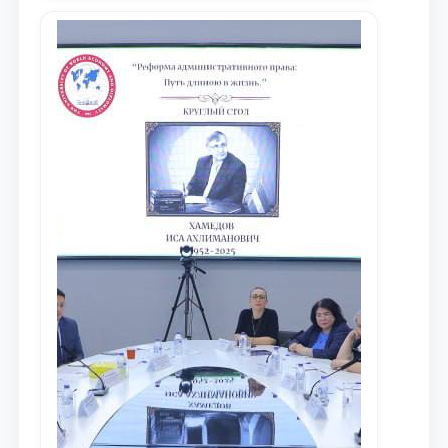
xalqaro hamjamiyatga yetkazish
maqsadida xorijiy va mahalliy ilmiy
nashrlarda chop etilgan maqolalar
dayjesti