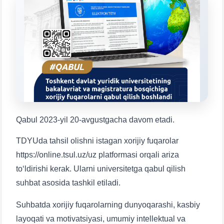
Mavzuni tanlang — keyin shu mavzudagi aniq
savollar chiqadi:
1. Hujjatlar (bakalavr) (5)
2. Hujjatlar (magistr) (4)
3. Suhbat (bakalavr) (8)
4. Suhbat (magistr) (5)
5. To'lov-kontrakt (2)
6. Elektron ariza (16)
7. Call-center (4)
8. Bakalavriat kvotasi (3)
9. Magistratura kvotasi (4)
✉️ Adminga yozish
Qabul 2023-yil 20-avgustgacha davom etadi.
TDYUda tahsil olishni istagan xorijiy fuqarolar
https://online.tsul.uz/uz platformasi orqali ariza
toʻldirishi kerak. Ularni universitetga qabul qilish
suhbat asosida tashkil etiladi.
Suhbatda xorijiy fuqarolarning dunyoqarashi, kasbiy
layoqati va motivatsiyasi, umumiy intellektual va