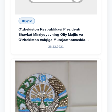
Dayjest
O‘zbekiston Respublikasi Prezidenti
Shavkat Mirziyoyevning Oliy Majlis va
O‘zbekiston xalqiga Murojaatnomasida
belgilangan vazifalar mazmun-mohiyatini
28.12.2021
keng jamoatchilikka yetkazish bo‘yicha
media-reja ijrosi yuzasidan qilingan ishlar
dayjesti