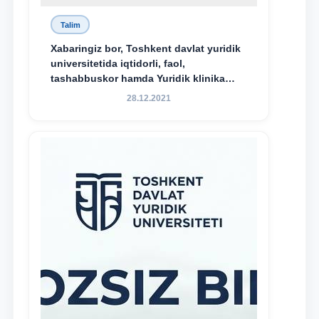
Talim
Xabaringiz bor, Toshkent davlat yuridik
universitetida iqtidorli, faol,
tashabbuskor hamda Yuridik klinika
faoliyatida o‘z bilim va ko‘nikmalarini
28.12.2021
namoyon etayotgan talabalarni
rag‘batlantirish maqsadida yangi
tashabbus — “Yuridik klinika
stipendiyasi” joriy etilgan.