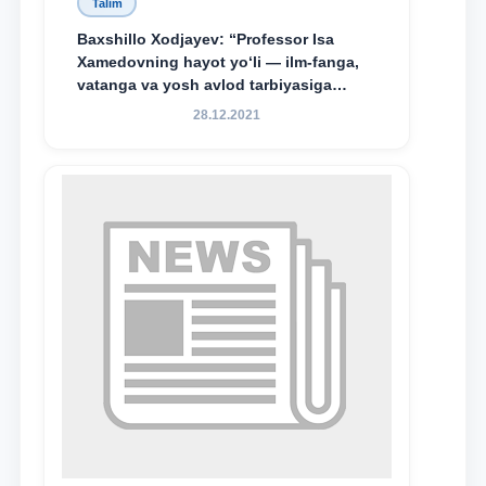
Talim
Baxshillo Xodjayev: “Professor Isa
Xamedovning hayot yo‘li — ilm-fanga,
vatanga va yosh avlod tarbiyasiga
sodiqlikning oliy namunasidir”.
28.12.2021