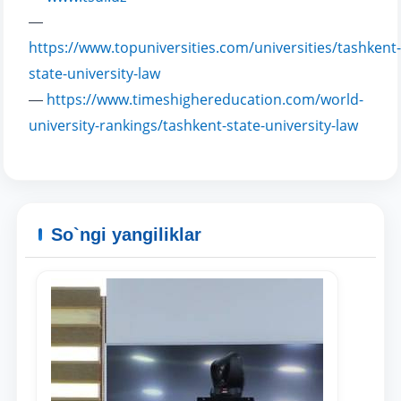
—
https://www.topuniversities.com/universities/tashkent-
state-university-law
https://www.timeshighereducation.com/world-
—
university-rankings/tashkent-state-university-law
Ism va familiyangiz
So`ngi yangiliklar
Telefon raqamingiz
Pochta
yuborish