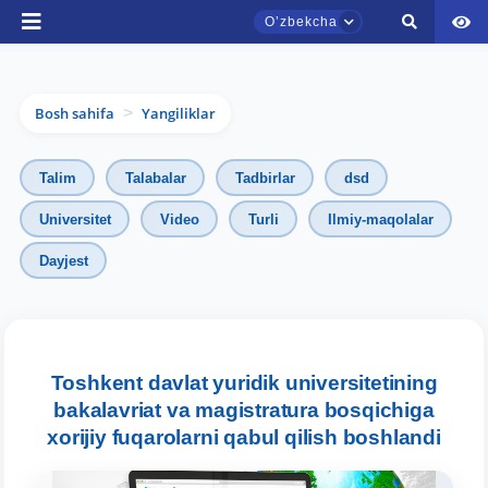
Oʼzbekcha
Bosh sahifa
Yangiliklar
>
Talim
Talabalar
Tadbirlar
dsd
Universitet
Video
Turli
Ilmiy-maqolalar
Dayjest
TDYU qabul murojaatlari chati
Onlayn
Assalomu alaykum! TDYU qabul murojaatlari
chatiga xush kelibsiz.
Toshkent davlat yuridik universitetining
bakalavriat va magistratura bosqichiga
Qabul bo'yicha murojaatlaringizni ushbu
xorijiy fuqarolarni qabul qilish boshlandi
chatda qoldiring.