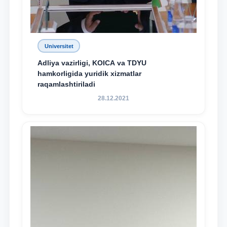
Universitet
Adliya vazirligi, KOICA va TDYU
hamkorligida yuridik xizmatlar
raqamlashtiriladi
28.12.2021