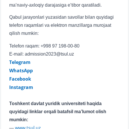
ma’naviy-axloqiy darajasiga e’tibor qaratiladi.
Qabul jarayonlari yuzasidan savollar bilan quyidagi
telefon raqamlari va elektron manzillarga murojaat
qilish mumkin:
Telefon raqam: +998 97 198-00-80
E-mail: admission2023@tsul.uz
Telegram
WhatsApp
Facebook
Instagram
Toshkent davlat yuridik universiteti haqida
quyidagi linklar orqali batafsil ma’lumot olish
mumkin:
www.tsul.uz
—