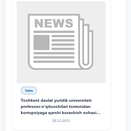
Talim
Toshkent davlat yuridik universiteti
professor-o‘qituvchilari tomonidan
korrupsiyaga qarshi kurashish sohasida
amalga oshirilayotgan islohotlar hamda
28.12.2021
olib borilayotgan tadqiqotlar natijalarini