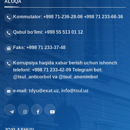
ALOQA
Kommutator: +998 71-236-28-06 +998 71 233-66-36
Qabul bo‘limi: +998 55 513 01 12
Faks: +998 71 233-37-48
Korrupsiya haqida xabar berish uchun ishonch
telefoni: +998 71 233-42-09 Telegram bot:
@tsul_anticorbot va @tsul_anonimbot
tdyu@exat.uz, info@tsul.uz
e-mail:
JOYLASHUV