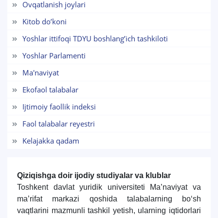
Ovqatlanish joylari
7. Call-center (4)
8. Bakalavriat kvotasi (3)
Kitob do’koni
9. Magistratura kvotasi (4)
✉️ Adminga yozish
Yoshlar ittifoqi TDYU boshlang’ich tashkiloti
Yoshlar Parlamenti
Ma'naviyat
Ekofaol talabalar
Ijtimoiy faollik indeksi
Faol talabalar reyestri
Kelajakka qadam
Qiziqishga doir i
jodiy studiyalar va klublar
Toshkent davlat yuridik universiteti Ma’naviyat va
ma’rifat markazi
q
oshida
talabalarning
bo‘sh
va
q
tlarini
mazmunli
tashkil
yet
ish, ularning i
q
tidorlari