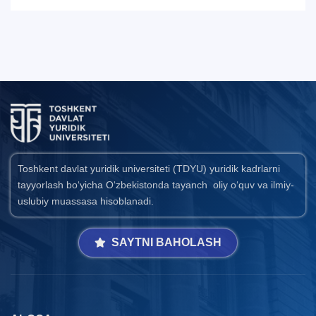
Toshkent davlat yuridik universiteti (TDYU) yuridik kadrlarni
tayyorlash bo‘yicha O‘zbekistonda tayanch oliy o‘quv va ilmiy-
uslubiy muassasa hisoblanadi.
SAYTNI BAHOLASH