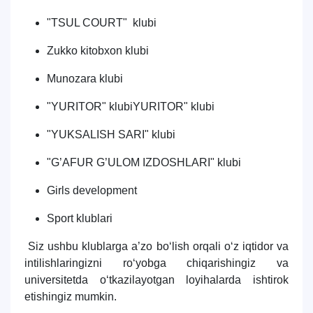
"TSUL COURT" klubi
Zukko kitobxon klubi
Munozara klubi
"
YURITOR" klubi
YURITOR" klubi
"YUKSALISH SARI" klubi
"G’AFUR G’ULOM IZDOSHLARI" klubi
Girls development
Sport klublari
Siz ushbu klublarga a’zo bo‘lish or
qali o‘z iqtidor va
intilishlaringizni ro‘yobga chiqarishingiz va
universitetda o‘tkazilayotgan loyihalarda ishtirok
etishingiz mumkin.