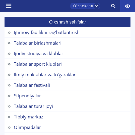
Oʼzbekcha
O'xshash sahifalar
TDYU qabul murojaatlari chati
Ijtimoiy faollikni rag'batlantirish
Onlayn
Talabalar birlashmalari
Assalomu alaykum! TDYU qabul murojaatlari
Ijodiy studiya va klublar
chatiga xush kelibsiz.
Talabalar sport klublari
Qabul bo'yicha murojaatlaringizni ushbu
Ilmiy maktablar va to‘garaklar
chatda qoldiring.
Talabalar festivali
Mavzuni tanlang — keyin shu mavzudagi aniq
Stipendiyalar
savollar chiqadi:
Talabalar turar joyi
1. Hujjatlar (bakalavr) (5)
2. Hujjatlar (magistr) (4)
Tibbiy markaz
3. Suhbat (bakalavr) (8)
4. Suhbat (magistr) (5)
Olimpiadalar
5. To'lov-kontrakt (2)
6. Elektron ariza (16)