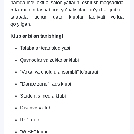
h
amda
intellektual
salo
h
iyatlarini
oshirish
ma
q
sadida
5
ta
mu
h
im
tashabbus
yo‘nalishlari
bo‘yicha
ijodkor
talabalar uchun
q
ator
klublar
faoliyati
yo‘lga
q
o‘yilgan
.
Klublar bilan tanishing!
Talabalar teatr studiyasi
Quvnoqlar va zukkolar klubi
“Vokal va cholg
ʻ
u ansambli
”
to'garagi
"Dance zone" raqs klubi
Student’s media klubi
Discovery club
ITC klub
"WISE" klubi