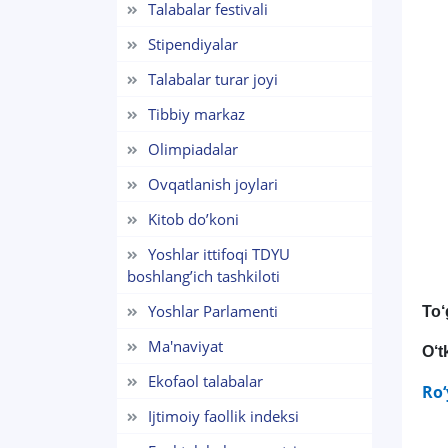
Talabalar festivali
Stipendiyalar
Talabalar turar joyi
Tibbiy markaz
Olimpiadalar
Ovqatlanish joylari
Kitob do’koni
Yoshlar ittifoqi TDYU
boshlang’ich tashkiloti
Yoshlar Parlamenti
To‘
Ma'naviyat
O‘t
Ekofaol talabalar
Ro‘
Ijtimoiy faollik indeksi