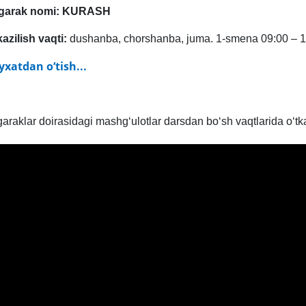
‘garak nomi: KURASH
kazilish vaqti:
dushanba, chorshanba, juma. 1-smena 09:00 – 1
yxatdan o‘tish...
garaklar doirasidagi mashg‘ulotlar darsdan bo‘sh vaqtlarida o‘tka