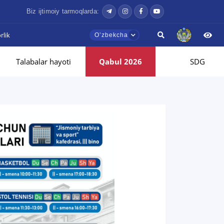
Biz ijtimoiy tarmoqlarda:
lik
Oʼzbekcha
Talabalar hayoti
Qabul 2026
SDG