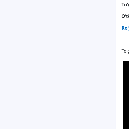
To
O‘t
Ro‘
To‘