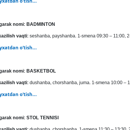
yxatdan o‘tish...
‘garak nomi: BADMINTON
kazilish vaqti:
seshanba, payshanba. 1-smena 09:30 – 11:00, 2
yxatdan o‘tish...
‘garak nomi: BASKETBOL
kazilish vaqti:
dushanba, chorshanba, juma. 1-smena 10:00 – 1
yxatdan o‘tish...
garak nomi: STOL
TENNISI
kazilish vaqti:
dushanba, chorshanba. 1-smena 11:30 – 13:30, 