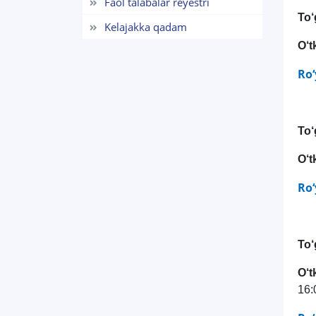
Faol talabalar reyestri
To‘
Kelajakka qadam
O‘t
Ro‘
To‘
O‘t
Ro‘
To
O‘t
16: