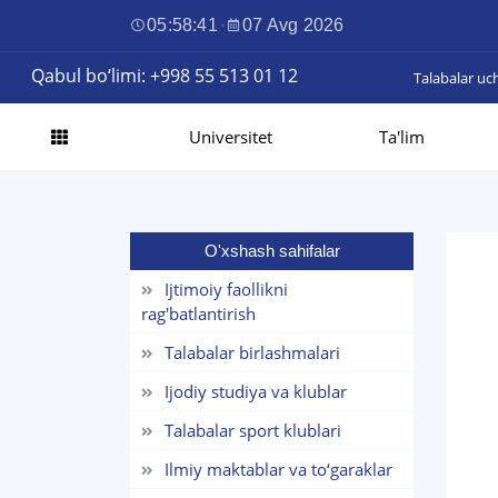
05:58:42
·
07 Avg 2026
Qabul bo‘limi: +998 55 513 01 12
Talabalar uc
Universitet
Ta'lim
O'xshash sahifalar
Ijtimoiy faollikni
rag'batlantirish
Talabalar birlashmalari
Ijodiy studiya va klublar
Talabalar sport klublari
Ilmiy maktablar va to‘garaklar