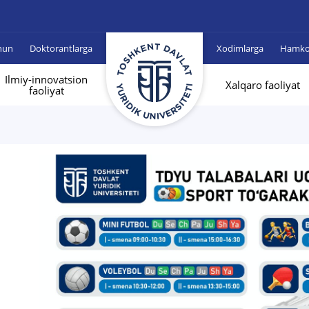
hun
Doktorantlarga
Xodimlarga
Hamkor
Ilmiy-innovatsion
Xalqaro faoliyat
faoliyat