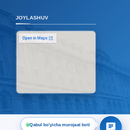
Qabul bo'yicha murojaatlaringizni
ushbu chatda qoldiring.
JOYLASHUV
Mavzuni tanlang — keyin shu
mavzudagi aniq savollar chiqadi:
1. Hujjatlar (bakalavr) (5)
2. Hujjatlar (magistr) (4)
3. Suhbat (bakalavr) (8)
4. Suhbat (magistr) (5)
5. To'lov-kontrakt (2)
6. Elektron ariza (16)
7. Call-center (4)
8. Bakalavriat kvotasi (3)
9. Magistratura kvotasi (4)
✉️ Adminga yozish
Qabul bo'yicha murojaat boti