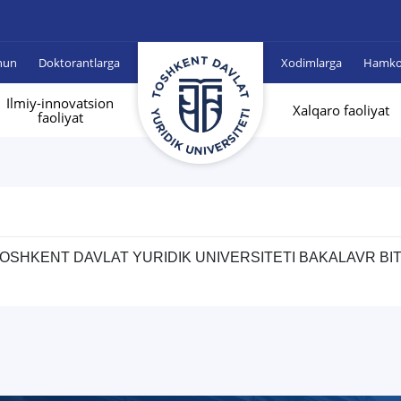
hun
Doktorantlarga
Xodimlarga
Hamkor
Ilmiy-innovatsion
Xalqaro faoliyat
faoliyat
OSHKENT DAVLAT YURIDIK UNIVERSITETI BAKALAVR BI