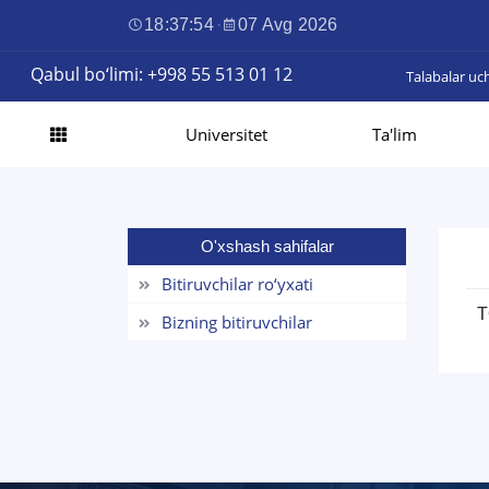
18:37:55
·
07 Avg 2026
Qabul bo‘limi: +998 55 513 01 12
Talabalar uc
Universitet
Ta'lim
O'xshash sahifalar
Bitiruvchilar ro‘yxati
T
Bizning bitiruvchilar