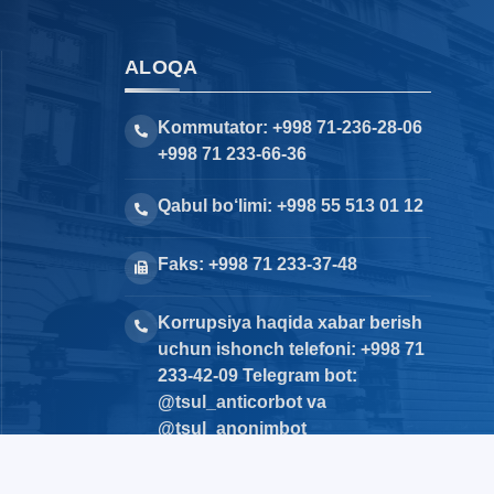
ALOQA
Kommutator: +998 71-236-28-06
+998 71 233-66-36
Qabul bo‘limi: +998 55 513 01 12
Faks: +998 71 233-37-48
Korrupsiya haqida xabar berish
uchun ishonch telefoni: +998 71
233-42-09 Telegram bot:
@tsul_anticorbot va
@tsul_anonimbot
tdyu@exat.uz,
e-mail: