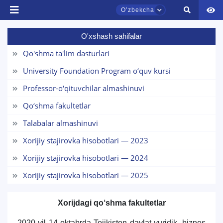
Oʼzbekcha
O'xshash sahifalar
TDYU qabul murojaatlari chati
Onlayn
Qo'shma ta'lim dasturlari
University Foundation Program o‘quv kursi
Assalomu alaykum! TDYU qabul murojaatlari
chatiga xush kelibsiz.
Professor-o‘qituvchilar almashinuvi
Qo‘shma fakultetlar
Qabul bo'yicha murojaatlaringizni ushbu
chatda qoldiring.
Talabalar almashinuvi
Xorijiy stajirovka hisobotlari — 2023
Mavzuni tanlang — keyin shu mavzudagi aniq
savollar chiqadi:
Xorijiy stajirovka hisobotlari — 2024
Xorijiy stajirovka hisobotlari — 2025
1. Hujjatlar (bakalavr) (5)
2. Hujjatlar (magistr) (4)
3. Suhbat (bakalavr) (8)
4. Suhbat (magistr) (5)
Xorijdagi qo‘shma fakultetlar
5. To'lov-kontrakt (2)
6. Elektron ariza (16)
2020-yil 14-oktabrda
Tojikiston davlat yuridik, biznes