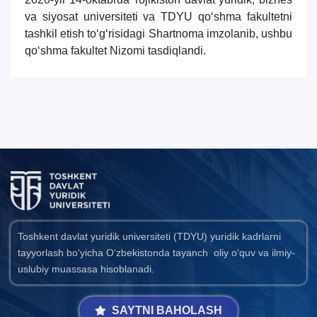
7. Call-center (4)
8. Bakalavriat kvotasi (3)
va siyosat universiteti va TDYU qo‘shma fakultetni
9. Magistratura kvotasi (4)
✉️ Adminga yozish
tashkil etish to‘g
‘
risidagi Shartnoma
imzolanib,
ushbu
qo‘shma fakultet Nizomi
tasdiqlandi.
Toshkent davlat yuridik universiteti (TDYU) yuridik kadrlarni
tayyorlash bo‘yicha O‘zbekistonda tayanch oliy o‘quv va ilmiy-
uslubiy muassasa hisoblanadi.
SAYTNI BAHOLASH