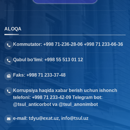
ALOQA
Kommutator: +998 71-236-28-06 +998 71 233-66-36
Qabul bo‘limi: +998 55 513 01 12
Faks: +998 71 233-37-48
Korrupsiya haqida xabar berish uchun ishonch
telefoni: +998 71 233-42-09 Telegram bot:
@tsul_anticorbot va @tsul_anonimbot
tdyu@exat.uz, info@tsul.uz
e-mail: