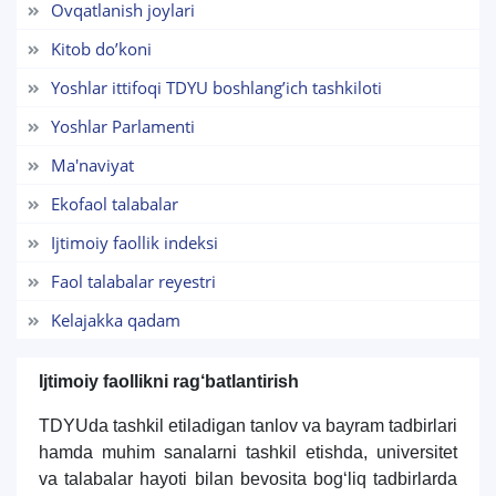
Ovqatlanish joylari
7. Call-center (4)
8. Bakalavriat kvotasi (3)
Kitob do’koni
9. Magistratura kvotasi (4)
✉️ Adminga yozish
Yoshlar ittifoqi TDYU boshlang’ich tashkiloti
Yoshlar Parlamenti
Ma'naviyat
Ekofaol talabalar
Ijtimoiy faollik indeksi
Faol talabalar reyestri
Kelajakka qadam
Ijtimoiy faollikni ra
g‘batlantirish
TDYUda tashkil etiladigan tanlov va bayram tadbirlari
hamda muhim sanalarni tashkil etishda, universitet
va talabalar hayoti bilan bevosita bog‘liq tadbirlarda