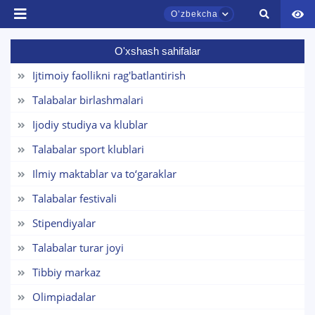
Oʼzbekcha
O'xshash sahifalar
TDYU qabul murojaatlari chati
Onlayn
Ijtimoiy faollikni rag'batlantirish
Talabalar birlashmalari
Assalomu alaykum! TDYU qabul murojaatlari
Ijodiy studiya va klublar
chatiga xush kelibsiz.
Talabalar sport klublari
Qabul bo'yicha murojaatlaringizni ushbu
Ilmiy maktablar va to‘garaklar
chatda qoldiring.
Talabalar festivali
Mavzuni tanlang — keyin shu mavzudagi aniq
Stipendiyalar
savollar chiqadi:
Talabalar turar joyi
1. Hujjatlar (bakalavr) (5)
2. Hujjatlar (magistr) (4)
Tibbiy markaz
3. Suhbat (bakalavr) (8)
4. Suhbat (magistr) (5)
Olimpiadalar
5. To'lov-kontrakt (2)
6. Elektron ariza (16)