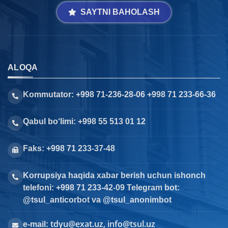
SAYTNI BAHOLASH
ALOQA
Kommutator: +998 71-236-28-06 +998 71 233-66-36
Qabul bo‘limi: +998 55 513 01 12
Faks: +998 71 233-37-48
Korrupsiya haqida xabar berish uchun ishonch
telefoni: +998 71 233-42-09 Telegram bot:
@tsul_anticorbot va @tsul_anonimbot
tdyu@exat.uz, info@tsul.uz
e-mail: