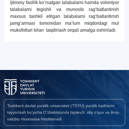
i
jtimoiy faollik ko‘rsatgan talabalarni
hamda volontyor
talabalarni
tegishli va munosib ra
g‘batlantirish
maxsus tashkil etilgan talabalarni rag‘batlantirish
jamg‘armasi tomonidan ma’lum miqdordagi mul
mukofotlari bilan taqdirlash orqali amalga oshiriladi.
Toshkent davlat yuridik universiteti (TDYU) yuridik kadrlarni
tayyorlash bo‘yicha O‘zbekistonda tayanch oliy o‘quv va ilmiy-
uslubiy muassasa hisoblanadi.