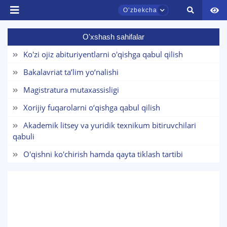
Oʼzbekcha
O'xshash sahifalar
TDYU qabul murojaatlari chati
Onlayn
Ko'zi ojiz abituriyentlarni o'qishga qabul qilish
Bakalavriat taʼlim yo‘nalishi
Assalomu alaykum! TDYU qabul murojaatlari
Magistratura mutaxassisligi
chatiga xush kelibsiz.
Xorijiy fuqarolarni o‘qishga qabul qilish
Qabul bo'yicha murojaatlaringizni ushbu
Akademik litsey va yuridik texnikum bitiruvchilari
chatda qoldiring.
qabuli
Mavzuni tanlang — keyin shu mavzudagi aniq
O'qishni ko'chirish hamda qayta tiklash tartibi
savollar chiqadi:
Iqtisodiyot tarmoqlarida
1. Hujjatlar (bakalavr) (5)
2. Hujjatlar (magistr) (4)
kamida besh yil ish
3. Suhbat (bakalavr) (8)
4. Suhbat (magistr) (5)
stajiga ega bo‘lgan
5. To'lov-kontrakt (2)
6. Elektron ariza (16)