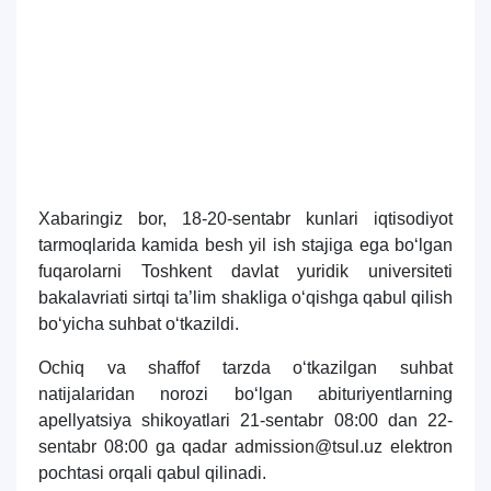
fuqarolarni TDYUga
7. Call-center (4)
8. Bakalavriat kvotasi (3)
o‘qishga qabul qilish
9. Magistratura kvotasi (4)
✉️ Adminga yozish
bo‘yicha o‘tkazilgan
suhbat natijalari e’lon
qilindi
Xabaringiz bor, 18-20-sentabr kunlari iqtisodiyot
tarmoqlarida kamida besh yil ish stajiga ega bo‘lgan
fuqarolarni Toshkent davlat yuridik universiteti
bakalavriati sirtqi ta’lim shakliga o‘qishga qabul qilish
bo‘yicha suhbat o‘tkazildi.
Ochiq va shaffof tarzda o‘tkazilgan suhbat
natijalaridan norozi bo‘lgan abituriyentlarning
apellyatsiya shikoyatlari 21-sentabr 08:00 dan 22-
sentabr 08:00 ga qadar admission@tsul.uz elektron
pochtasi orqali qabul qilinadi.