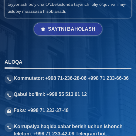
tayyorlash bo‘yicha O‘zbekistonda tayanch oliy o‘quv va ilmiy-
uslubiy muassasa hisoblanadi.
SAYTNI BAHOLASH
ALOQA
Kommutator: +998 71-236-28-06 +998 71 233-66-36
Qabul bo‘limi: +998 55 513 01 12
Faks: +998 71 233-37-48
Korrupsiya haqida xabar berish uchun ishonch
telefoni: +998 71 233-42-09 Telegram bot: