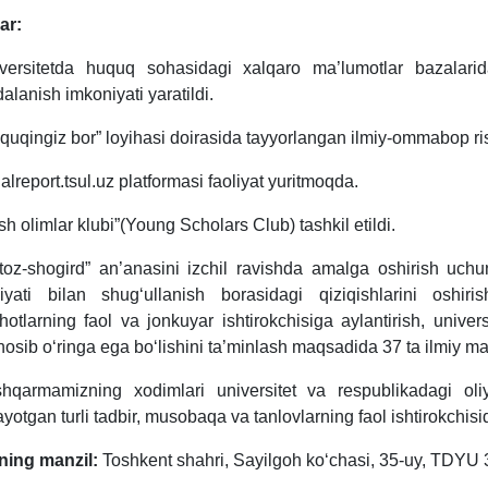
lar:
versitetda huquq sohasidagi xalqaro ma’lumotlar bazalar
dalanish imkoniyati yaratildi.
quqingiz bor” loyihasi doirasida tayyorlangan ilmiy-ommabop ris
alreport.tsul.uz platformasi faoliyat yuritmoqda.
sh olimlar klubi”(Young Scholars Club) tashkil etildi.
toz-shogird” an’anasini izchil ravishda amalga oshirish uchun
liyati bilan shug‘ullanish borasidagi qiziqishlarini oshi
ohotlarning faol va jonkuyar ishtirokchisiga aylantirish, univ
osib o‘ringa ega bo‘lishini ta’minlash maqsadida 37 ta ilmiy makt
hqarmamizning xodimlari universitet va respublikadagi ol
layotgan turli tadbir, musobaqa va tanlovlarning faol ishtirokchisid
ning manzil:
Toshkent shahri, Sayilgoh ko‘chasi, 35-uy, TDYU 