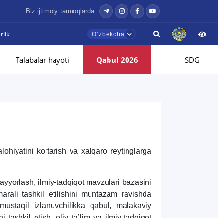
Biz ijtimoiy tarmoqlarda:
lik
Oʼzbekcha
Talabalar hayoti
Qabul 2026
SDG
lohiyatini ko‘tarish va xalqaro reytinglarga
 tayyorlash, ilmiy-tadqiqot mavzulari bazasini
marali tashkil etilishini muntazam ravishda
 mustaqil izlanuvchilikka qabul, malakaviy
i tashkil etish, oliy ta’lim va ilmiy-tadqiqot