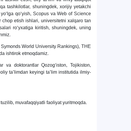
 tashkilotlar, shuningdek, xorijiy yetakchi
ni yo‘lga qo‘yish, Scopus va Web of Science
chop etish ishlari, universitetni xalqaro tan
alari ro‘yxatiga kiritish, shuningdek, uning
anmiz.
li Symonds World University Rankings), THE
atida ishtirok etmoqdamiz.
 va doktorantlar Qozog‘iston, Tojikiston,
iy ta’limdan keyingi ta’lim institutida ilmiy-
tuzilib, muvafaqqiyatli faoliyat yuritmoqda.