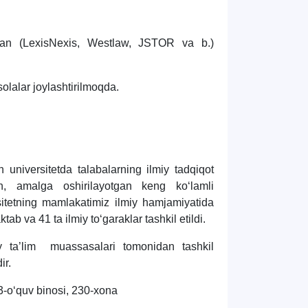
idan (LexisNexis, Westlaw, JSTOR va b.)
olalar joylashtirilmoqda.
 universitetda talabalarning ilmiy tadqiqot
rish, amalga oshirilayotgan keng ko‘lamli
ersitetning mamlakatimiz ilmiy hamjamiyatida
ab va 41 ta ilmiy to‘garaklar tashkil etildi.
iy ta’lim muassasalari tomonidan tashkil
ir.
TDYU qabul murojaatlari chati
Onlayn
Assalomu alaykum! TDYU qabul
3-o‘quv binosi, 230-xona
murojaatlari chatiga xush kelibsiz.