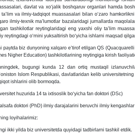
ssasalari, davlat va xo‘jalik boshqaruv organlari hamda boshqa
y ta’lim va ilmiy-tadqiqot muassasalari bilan o‘zaro hamkorlik
qaro ilmiy-texnik ma’lumotlar bazalaridagi jurnallarda maqolalar 
ngan tashkilotlar reytinglaridagi eng yaxshi oliy ta’lim muassas
liy reytingdagi o‘rnini yuksaltirish bo‘yicha ishlarni maqsad qilg
i paytda biz dunyoning xalqaro e’tirof etilgan QS (Quacquarel
mes Nigher Education) tashkilotlarining reytingiga kirish faoliy
ningdek, bugungi kunda 12 dan ortiq mustaqil izlanuvchilar
‘oniston Islom Respublikasi, davlatlaridan kelib universitetning ol
qiqot ishlarini olib bormoqda.
versitet huzurida 14 ta ixtisoslik bo‘yicha fan doktori (DSc)
falsafa doktori (PhD) ilmiy darajalarini beruvchi ilmiy kengashlar 
ning loyihalarimiz:
ngi ikki yilda biz universitetda quyidagi tadbirlarni tashkil etdik.