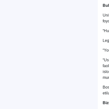
Bu
Uni
foy
“Hu
Leg
“Yo
“Us
fao
isl
mun
Bos
eti
Biz