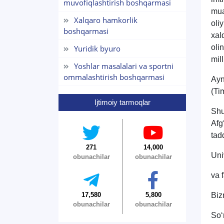
muvofiqlashtirish boshqarmasi
mua
Xalqaro hamkorlik
oli
boshqarmasi
xal
oli
Yuridik byuro
mil
Yoshlar masalalari va sportni
ommalashtirish boshqarmasi
Ayn
(Ti
Ijtimoiy tarmoqlar
Shu
Afg
tad
271
14,000
Uni
obunachilar
obunachilar
va 
17,580
5,800
Biz
obunachilar
obunachilar
So‘