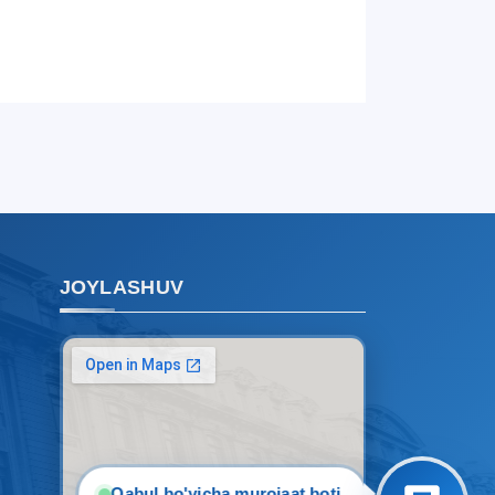
Qabul bo'yicha murojaatlaringizni
ushbu chatda qoldiring.
Mavzuni tanlang — keyin shu
mavzudagi aniq savollar chiqadi:
1. Hujjatlar (bakalavr) (5)
2. Hujjatlar (magistr) (4)
3. Suhbat (bakalavr) (8)
4. Suhbat (magistr) (5)
5. To'lov-kontrakt (2)
6. Elektron ariza (16)
JOYLASHUV
7. Call-center (4)
8. Bakalavriat kvotasi (3)
9. Magistratura kvotasi (4)
✉️ Adminga yozish
Qabul bo'yicha murojaat boti