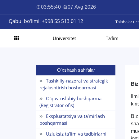
03:55:40
·
07 Avg 2026
Qabul bo‘limi: +998 55 513 01 12
Talabalar uc
Universitet
Ta'lim
O'xshash sahifalar
Tashkiliy-nazorat va strategik
Biz
rejalashtirish boshqarmasi
Ilm
O'quv-uslubiy boshqarma
kir
(Registrator ofis)
Ekspluatatsiya va taʼmirlash
Biz
boshqarmasi
sha
muv
Uzluksiz taʼlim va tadbirlarni
imt