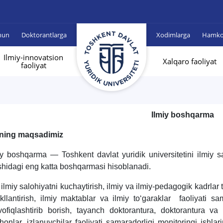
hun
Doktorantlarga
Xodimlarga
Hamkor
Ilmiy-innovatsion
Xalqaro faoliyat
faoliyat
Ilmiy boshqarma
ning maqsadimiz
iy boshqarma — Toshkent davlat yuridik universitetini ilmiy sa
ishidagi eng katta boshqarmasi hisoblanadi.
 ilmiy salohiyatni kuchaytirish, ilmiy va ilmiy-pedagogik kadrlar
kllantirish, ilmiy maktablar va ilmiy to‘garaklar faoliyati sa
ofiqlashtirib borish, tayanch doktorantura, doktorantura va
ihonlar, izlanuvchilar faoliyati samaradorligi monitoringi ishlarin