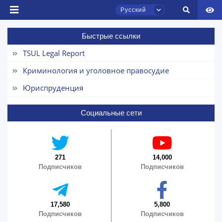
Русский
Быстрые ссылки
Чат приёмной комиссии ТГЮУ
TSUL Legal Report
Онлайн
Криминология и уголовное правосудие
Здравствуйте! Добро пожаловать в чат
Юриспруденция
приёмной комиссии ТГЮУ.
Социальные сети
Оставляйте здесь свои обращения по
вопросам приёма.
Выберите тему — затем появятся
271
14,000
конкретные вопросы:
Подписчиков
Подписчиков
1. Документы (бакалавр) (5)
2. Документы (магистр) (4)
3. Собеседование (бакалавр) (8)
17,580
5,800
Подписчиков
Подписчиков
4. Собеседование (магистр) (5)
5. Стоимость обучения (2)