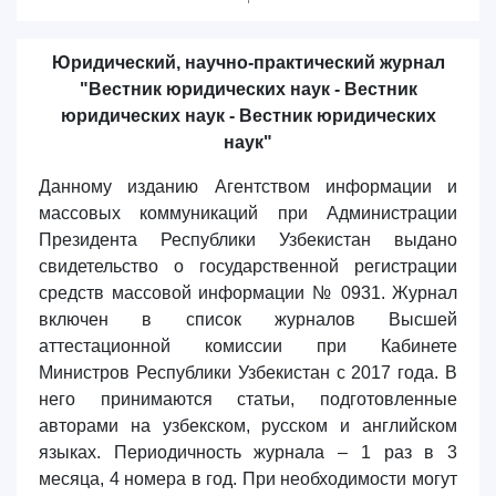
6. Онлайн-заявки (15)
7. Колл-центр (4)
8. Квота (бакалавриат) (1)
9. Квота (магистратура) (1)
Юридический,
научно-практический журнал
"Вестник юридических наук - Вестник
✉️ Написать администратору
юридических наук - Вестник юридических
наук"
Данному изданию
Агентством информации и
массовых коммуникаций при Администрации
Президента Республики Узбекистан выдано
свидетельство о государственной регистрации
средств массовой информации № 0931. Журнал
включен в список журналов Высшей
аттестационной комиссии при Кабинете
Министров Республики Узбекистан с 2017 года. В
него принимаются статьи, подготовленные
авторами на узбекском, русском и английском
языках. Периодичность журнала
–
1 раз в 3
месяца, 4 номера в год. При необходимости могут