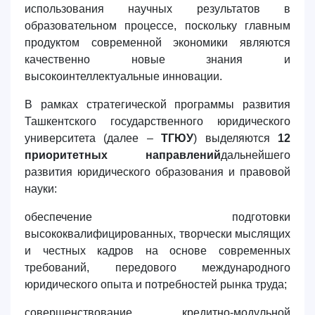
использования научных результатов в
4. Собеседование (магистр) (5)
5. Стоимость обучения (2)
образовательном процессе, поскольку главным
6. Онлайн-заявки (15)
7. Колл-центр (4)
продуктом современной экономики являются
качественно новые знания и
8. Квота (бакалавриат) (1)
9. Квота (магистратура) (1)
высокоинтеллектуальные инновации.
✉️ Написать администратору
В рамках стратегической программы развития
Ташкентского государственного юридического
университета (далее –
ТГЮУ
) выделяются
12
приоритетных направлений
дальнейшего
развития юридического образования и правовой
науки:
обеспечение подготовки
высококвалифицированных, творчески мыслящих
и честных кадров на основе современных
требований, передового международного
юридического опыта и потребностей рынка труда;
совершенствование кредитно-модульной