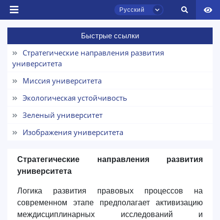
Русский
Почта
Быстрые ссылки
отправить
Стратегические направления развития
Чат приёмной комиссии ТГЮУ
университета
Онлайн
Миссия университета
Здравствуйте! Добро пожаловать в чат
Экологическая устойчивость
приёмной комиссии ТГЮУ.
Зеленый университет
Оставляйте здесь свои обращения по
Изображения университета
вопросам приёма.
Стратегические направления развития
Выберите тему — затем появятся
университета
конкретные вопросы:
Логика развития правовых процессов на
1. Документы (бакалавр) (5)
2. Документы (магистр) (4)
современном этапе предполагает активизацию
3. Собеседование (бакалавр) (8)
междисциплинарных исследований и