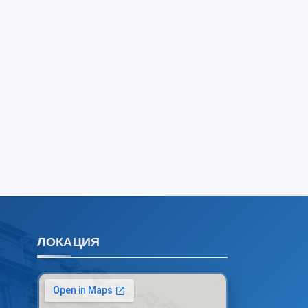
по вопросам приёма.
Чат приёмной комиссии ТГЮУ
Онлайн
Выберите тему — затем появятся
конкретные вопросы:
1. Документы (бакалавр) (5)
2. Документы (магистр) (4)
3. Собеседование (бакалавр) (8)
4. Собеседование (магистр) (5)
5. Стоимость обучения (2)
6. Онлайн-заявки (15)
7. Колл-центр (4)
8. Квота (бакалавриат) (1)
ЛОКАЦИЯ
9. Квота (магистратура) (1)
✉️ Написать администратору