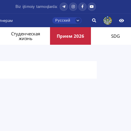
Biz ijtimoiy tarmoqlarda:
тнерам
Русский
Студенческая
Прием 2026
SDG
жизнь
Здравствуйте! Добро пожаловать в
чат приёмной комиссии ТГЮУ.
Оставляйте здесь свои обращения