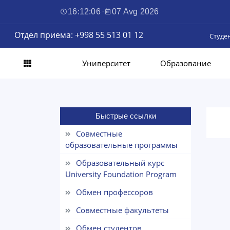
16:12:07
·
07 Avg 2026
Отдел приема: +998 55 513 01 12
Студе
Университет
Образование
Быстрые ссылки
Совместные
образовательные программы
Образовательный курс
University Foundation Program
Обмен профессоров
Совместные факультеты
Обмен студентов