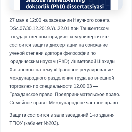
1. Документы (бакалавр) (5)
2. Документы (магистр) (4)
3. Собеседование (бакалавр) (8)
27 мая в 12:00 на заседании Научного совета
4. Собеседование (магистр) (5)
5. Стоимость обучения (2)
DSc.07/30.12.2019.Yu.22.01 при Ташкентском
6. Онлайн-заявки (15)
7. Колл-центр (4)
государственном юридическом университете
состоится защита диссертации на соискание
8. Квота (бакалавриат) (1)
9. Квота (магистратура) (1)
ученой степени доктора философии по
✉️ Написать администратору
юридическим наукам (PhD) Ишметовой Шахиды
Хасановны на тему «Правовое регулирование
международного разделения труда во внешней
торговле» по специальности 12.00.03 —
Ваше имя и фамилия
Гражданское право. Предпринимательское право.
Семейное право. Международное частное право.
Ваш номер телефона
Защита состоится в зале заседаний 1-го здания
ТГЮУ (кабинет №203).
Почта