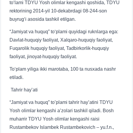
to‘lami TDYU Yosh olimlar kengashi qoshida, TDYU
rektorining 2014-yil 10-dekabrdagi 08-244-son
buyrug‘i asosida tashkil etilgan.
“Jamiyat va huquq” to‘plami quyidagi ruknlarga ega:
Davlat-huquqiy faoliyat, Xalqaro-huquqiy faoliyat,
Fuqarolik huquqiy faoliyat, Tadbirkorlik-huquqiy
faoliyat, jinoyat-huquqiy faoliyat.
To‘plam yiliga ikki marotaba, 100 ta nusxada nashr
etiladi.
Tahrir hay’ati
“Jamiyat va huquq” to’plami tahrir hay’atini TDYU
Yosh olimlar kengashi a’zolari tashkil qiladi. Bosh
muharrir TDYU Yosh olimlar kengashi raisi
Rustambekov Islambek Rustambekovich – yu.f.n.,