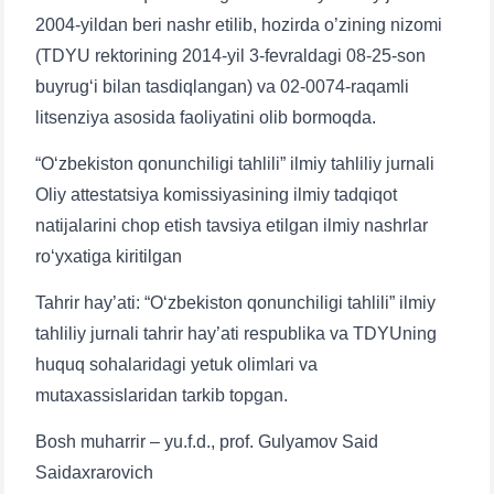
2004-yildan beri nashr etilib, hozirda o’zining nizomi
(TDYU rektorining 2014-yil 3-fevraldagi 08-25-son
buyrug‘i bilan tasdiqlangan) va 02-0074-raqamli
litsenziya asosida faoliyatini olib bormoqda.
“O‘zbekiston qonunchiligi tahlili” ilmiy tahliliy jurnali
Oliy attestatsiya komissiyasining ilmiy tadqiqot
natijalarini chop etish tavsiya etilgan ilmiy nashrlar
ro‘yxatiga kiritilgan
Tahrir hay’ati: “O‘zbekiston qonunchiligi tahlili” ilmiy
tahliliy jurnali tahrir hay’ati respublika va TDYUning
huquq sohalaridagi yetuk olimlari va
mutaxassislaridan tarkib topgan.
Bosh muharrir – yu.f.d., prof. Gulyamov Said
Saidaxrarovich