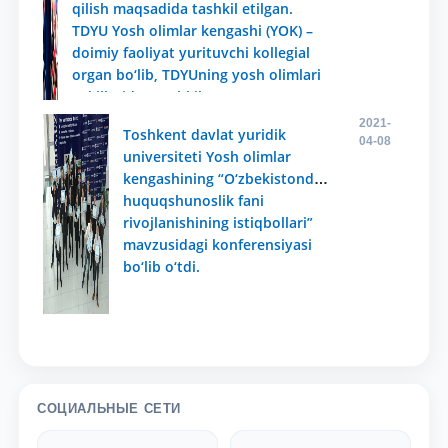
qilish maqsadida tashkil etilgan.
TDYU Yosh olimlar kengashi (YOK) –
doimiy faoliyat yurituvchi kollegial
organ bo‘lib, TDYUning yosh olimlari
vakillaridan tashkil topgan va o‘z
faliyatini jamoatchilik asosida olib
2021-
Toshkent davlat yuridik
boradi. 18-35 yishgacha bo‘lgan TDYU
04-08
universiteti Yosh olimlar
mustaqil izlanuvchilari, doktorantlari
kengashining “O‘zbekistonda
va professor-o‘qituvchilari,
huquqshunoslik fani
shuningdek bakalavr va magistratura
rivojlanishining istiqbollari”
talabalari YOK a’zolari bo’lib
mavzusidagi konferensiyasi
hisoblanadi. YOK faoliyatining asosiy
bo‘lib o‘tdi.
maqsadi yosh olimlar ilmiy
manfaatlarini himoya qilish, yosh
olim va mutahassislarning
professional o‘sishi va jamoatchilik
ishida faolligini oshirish,YOK uchun
dolzarb bo‘lgan ilmiy muammolar
echimini topishda birlashtirish, yosh
СОЦИАЛЬНЫЕ СЕТИ
olimlarning innovatsiya faoliyatini