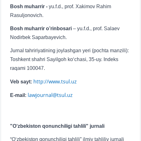
отправить
Bosh muharrir -
yu.f.d., prof. Xakimov Rahim
Rasuljonovich.
Bosh muharrir o’rinbosari
– yu.f.d., prof. Salaev
Nodirbek Saparbayevich.
Jurnal tahririyatining joylashgan yeri (pochta manzili):
Toshkent shahri Sayilgoh ko‘chasi, 35-uy. Indeks
raqami 100047.
http://www.tsul.uz
Veb sayt:
lawjournal@tsul.uz
Е-mail:
"O‘zbekiston qonunchiligi tahlili" jurnali
“O‘zbekiston qonunchiligi tahlili” ilmiy tahliliy jurnali