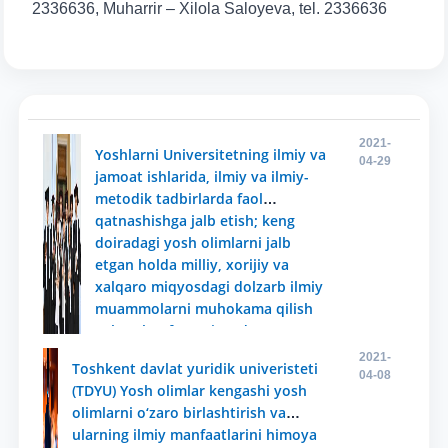
2336636, Muharrir – Xilola Saloyeva, tel. 2336636
2021-
Yoshlarni Universitetning ilmiy va
04-29
jamoat ishlarida, ilmiy va ilmiy-
metodik tadbirlarda faol
qatnashishga jalb etish; keng
doiradagi yosh olimlarni jalb
etgan holda milliy, xorijiy va
xalqaro miqyosdagi dolzarb ilmiy
muammolarni muhokama qilish
uchun konferensiya, davra
suhbati va ilmiy seminarlar
2021-
Toshkent davlat yuridik univeristeti
tashkil etish va o‘tkazish;
04-08
(TDYU) Yosh olimlar kengashi yosh
olimlarni o‘zaro birlashtirish va
ularning ilmiy manfaatlarini himoya