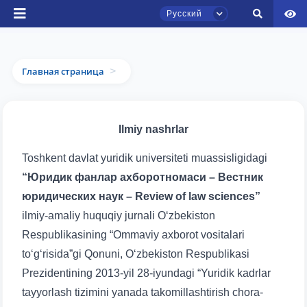
Русский
Главная страница
>
Ilmiy nashrlar
Чат приёмной комиссии ТГЮУ
Онлайн
Toshkent davlat yuridik universiteti muassisligidagi
“Юридик фанлар ахборотномаси – Вестник
Здравствуйте! Добро пожаловать в чат
приёмной комиссии ТГЮУ.
юридических наук – Review of law sciences”
ilmiy-amaliy huquqiy jurnali O‘zbekiston
Оставляйте здесь свои обращения по
Respublikasining “Ommaviy axborot vositalari
вопросам приёма.
to‘g‘risida”gi Qonuni, O‘zbekiston Respublikasi
Prezidentining 2013-yil 28-iyundagi “Yuridik kadrlar
Выберите тему — затем появятся
конкретные вопросы:
tayyorlash tizimini yanada takomillashtirish chora-