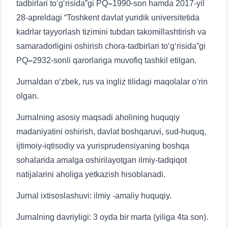
tadbirlari to‘g‘risida”gi PQ
–
1990-son hamda 2017-yil
1. Документы (бакалавр) (5)
2. Документы (магистр) (4)
28-apreldagi “Toshkent davlat yuridik universitetida
3. Собеседование (бакалавр) (8)
kadrlar tayyorlash tizimini tubdan takomillashtirish va
4. Собеседование (магистр) (5)
5. Стоимость обучения (2)
samaradorligini oshirish chora-tadbirlari to‘g‘risida”gi
PQ
–
2932-sonli qarorlariga muvofiq tashkil etilgan.
6. Онлайн-заявки (15)
7. Колл-центр (4)
8. Квота (бакалавриат) (1)
9. Квота (магистратура) (1)
Jurnaldan o‘zbek, rus va ingliz tilidagi maqolalar o‘rin
✉️ Написать администратору
olgan.
Jurnalning asosiy maqsadi aholining huquqiy
madaniyatini oshirish, davlat boshqaruvi, sud-huquq,
ijtimoiy-iqtisodiy va yurisprudensiyaning boshqa
Ваше имя и фамилия
sohalarida amalga oshirilayotgan ilmiy-tadqiqot
natijalarini aholiga yetkazish hisoblanadi.
Ваш номер телефона
Jurnal ixtisoslashuvi: ilmiy -amaliy huquqiy.
Почта
Jurnalning davriyligi: 3 oyda bir marta (yiliga 4ta son).