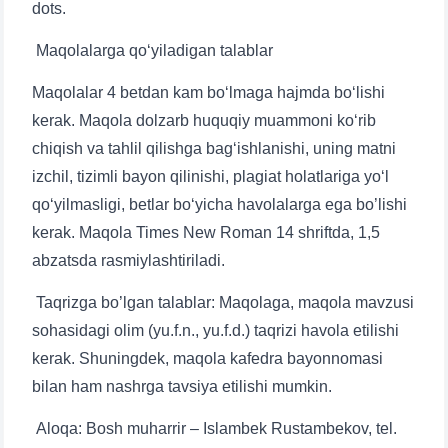
dots.
Maqolalarga qo‘yiladigan talablar
Maqolalar 4 betdan kam bo‘lmaga hajmda bo‘lishi
kerak. Maqola dolzarb huquqiy muammoni ko‘rib
chiqish va tahlil qilishga bag‘ishlanishi, uning matni
izchil, tizimli bayon qilinishi, plagiat holatlariga yo‘l
qo‘yilmasligi, betlar bo‘yicha havolalarga ega bo’lishi
kerak. Maqola Times New Roman 14 shriftda, 1,5
abzatsda rasmiylashtiriladi.
Taqrizga bo’lgan talablar: Maqolaga, maqola mavzusi
sohasidagi olim (yu.f.n., yu.f.d.) taqrizi havola etilishi
kerak. Shuningdek, maqola kafedra bayonnomasi
bilan ham nashrga tavsiya etilishi mumkin.
Aloqa: Bosh muharrir – Islambek Rustambekov, tel.