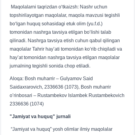
Maqolalarni taqrizdan o‘tkaizsh: Nashr uchun
topshirilayotgan maqolalar, maqola mavzusi tegishli
bo‘lgan huquq sohasidagi etuk olim (yu.f.d.)
tomonidan nashrga tavsiya etilgan bo‘lishi talab
qilinadi. Nashrga tavsiya etish cuhun qabul qilingan
maqolalar Tahrir hay’ati tomonidan ko‘rib chiqiladi va
hay’at tomonidan nashrga tavsiya etilgan maqolalar
jurnalning tegishli sonida chop etiladi.
Aloqa: Bosh muharrir – Gulyamov Said
Saidaxrarovich, 2336636 (1073), Bosh muharrir
o’rinbosari – Rustambekov Islambek Rustambekovich
2336636 (1074)
"Jamiyat va huquq" jurnali
“Jamiyat va huquq” yosh olimlar ilmiy maqolalar