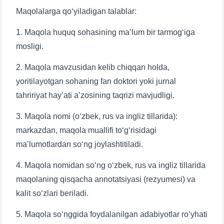
Maqolalarga qo‘yiladigan talablar:
1. Maqola huquq sohasining ma’lum bir tarmog‘iga
mosligi.
2. Maqola mavzusidan kelib chiqqan holda,
yoritilayotgan sohaning fan doktori yoki jurnal
tahririyat hay’ati a’zosining taqrizi mavjudligi.
3. Maqola nomi (o‘zbek, rus va ingliz tillarida):
markazdan, maqola muallifi to‘g‘risidagi
ma’lumotlardan so‘ng joylashtitiladi.
4. Maqola nomidan so‘ng o‘zbek, rus va ingliz tillarida
maqolaning qisqacha annotatsiyasi (rezyumesi) va
kalit so‘zlari beriladi.
5. Maqola so‘nggida foydalanilgan adabiyotlar ro‘yhati