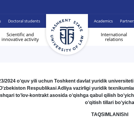
s
Doctoral students
Academics
Partner
Scientific and
International
innovative activity
relations
3/2024 o‘quv yili uchun Toshkent davlat yuridik universitet
O‘zbekiston Respublikasi Adliya vazirligi yuridik texnikumlar
ashqari to‘lov-kontrakt asosida o‘qishga qabul qilish bo‘yicha
o‘qitish tillari bo‘yich
TAQSIMLANIShI