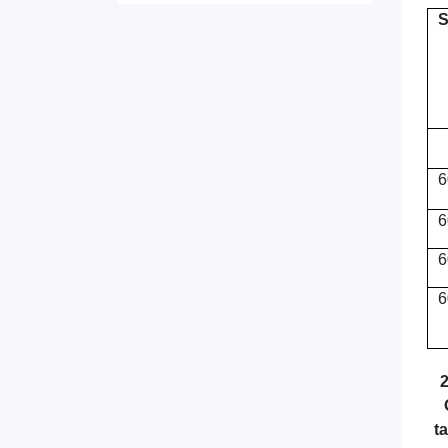
S
6
6
6
6
2
t