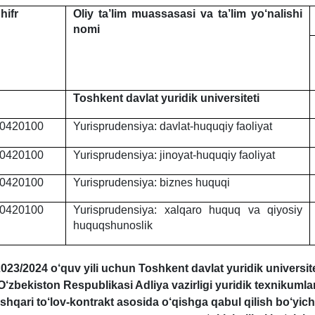
hifr
Oliy ta’lim muassasasi va ta’lim yo‘nalishi
nomi
Toshkent davlat yuridik universiteti
0420100
Yurisprudensiya: davlat-huquqiy faoliyat
0420100
Yurisprudensiya: jinoyat-huquqiy faoliyat
0420100
Yurisprudensiya: biznes huquqi
0420100
Yurisprudensiya: xalqaro huquq va qiyosiy
huquqshunoslik
023/2024 o‘quv yili uchun Toshkent davlat yuridik universit
O‘zbekiston Respublikasi Adliya vazirligi yuridik texnikumlar
ashqari to‘lov-kontrakt asosida o‘qishga qabul qilish bo‘yicha