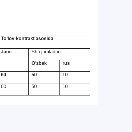
a
To‘lov-kontrakt asosida
Hello! Welcome to the TSUL
admissions chat.
Jami
Shu jumladan:
TSUL Admissions Chat
O‘zbek
rus
Online
Leave your admissions-related
inquiries here.
60
50
10
60
50
10
Choose a topic — specific questions
will appear:
1. Documents (bachelor) (5)
2. Documents (masters) (4)
3. Interview (bachelor) (8)