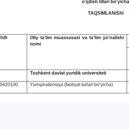
o‘qitish tillari bo‘yich
TAQSIMLANIShI
hifr
Oliy ta’lim muassasasi va ta’lim yo‘nalishi
nomi
Toshkent davlat yuridik universiteti
0420100
Yurisprudensiya (faoliyat turlari bo‘yicha)