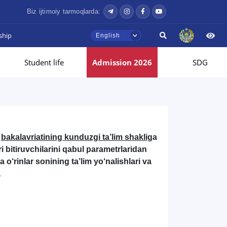
Biz ijtimoiy tarmoqlarda:
ship
English
Student life
Admission 2026
SDG
i
bakalavriatining kunduzgi ta’lim shakli
ga
i bitiruvchilarini qabul parametrlaridan
 o‘rinlar sonining ta’lim yo‘nalishlari va
a