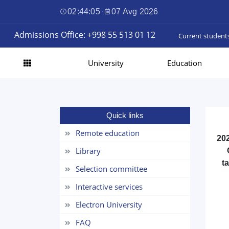
02:44:06
·
07 Avg 2026
Admissions Office: +998 55 513 01 12
Current student
University
Education
Quick links
Remote education
202
Library
t
Selection committee
Interactive services
Electron University
FAQ