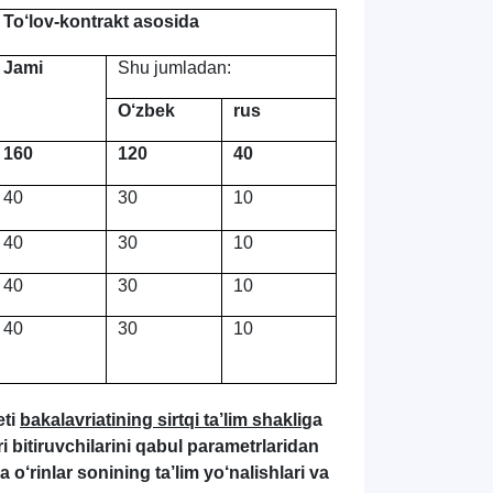
To‘lov-kontrakt asosida
Jami
Shu jumladan:
O‘zbek
rus
160
120
40
40
30
10
40
30
10
40
30
10
40
30
10
eti
bakalavriatining sirtqi ta’lim shakli
ga
i bitiruvchilarini qabul parametrlaridan
 o‘rinlar sonining ta’lim yo‘nalishlari va