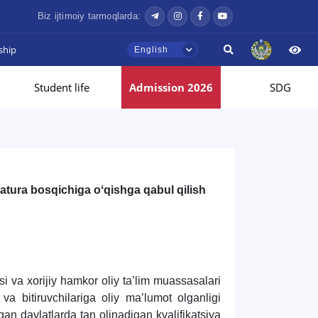
Biz ijtimoiy tarmoqlarda:
ship
English
Student life
Admission 2026
SDG
ratura bosqichiga oʻqishga qabul qilish
 va xorijiy hamkor oliy ta’lim muassasalari
a bitiruvchilariga oliy ma’lumot olganligi
gan davlatlarda tan olinadigan kvalifikatsiya