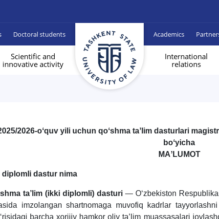
s
Doctoral students
Academics
Partner
Scientific and
International
innovative activity
relations
2025/2026-oʻquv yili uchun qoʻshma taʼlim dasturlari magist
boʻyicha
MAʼLUMOT
i diplomli dastur nima
shma ta’lim (ikki diplomli) dasturi
— O‘zbekiston Respublikasi
tasida imzolangan shartnomaga muvofiq kadrlar tayyorlashni v
g‘risidagi barcha xorijiy hamkor oliy ta’lim muassasalari joylash