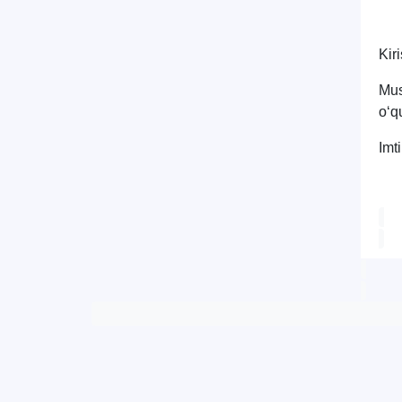
Kir
Mus
o‘q
Imt