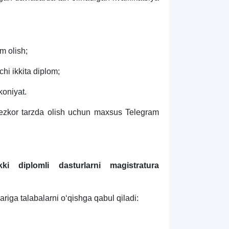
m olish;
chi ikkita diplom;
koniyat.
 tezkor tarzda olish uchun maxsus Telegram
kki diplomli dasturlarni
magistratura
ariga talabalarni oʻqishga qabul qiladi: