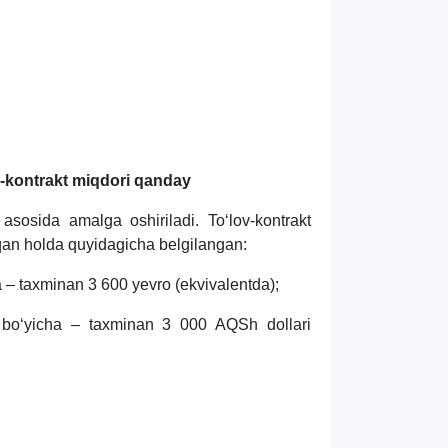
ov-kontrakt miqdori qanday
t asosida amalga oshiriladi. Toʻlov-kontrakt
qqan holda quyidagicha belgilangan:
a – taxminan 3 600 yevro (ekvivalentda);
 boʻyicha – taxminan
3 000 AQSh dollari