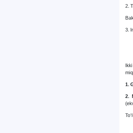
2. T
Bak
3. I
Ikk
miq
1. 
2. 
(ek
Toʻ