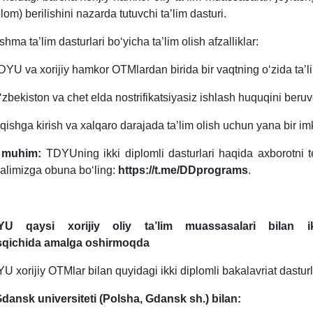
plom) berilishini nazarda tutuvchi ta’lim dasturi.
shma ta’lim dasturlari boʻyicha ta’lim olish afzalliklar:
DYU va xorijiy hamkor OTMlardan birida bir vaqtning oʻzida ta’li
ʻzbekiston va chet elda nostrifikatsiyasiz ishlash huquqini beruv
ʻqishga kirish va xalqaro darajada ta’lim olish uchun yana bir im
 muhim:
TDYUning ikki diplomli dasturlari haqida axborotni
alimizga obuna bo‘ling:
https://t.me/DDprograms
.
YU qaysi xorijiy oliy ta’lim muassasalari bilan i
qichida
amalga oshirmoqda
U xorijiy OTMlar bilan quyidagi ikki diplomli bakalavriat dasturl
Gdansk universiteti (Polsha, Gdansk sh.) bilan: