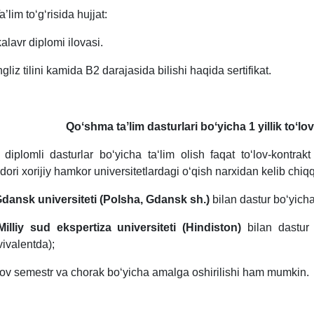
a’lim toʻgʻrisida hujjat:
alavr diplomi ilovasi.
ngliz tilini kamida B2 darajasida bilishi haqida sertifikat.
Qoʻshma taʼlim dasturlari boʻyicha 1 yillik toʻl
i diplomli dasturlar boʻyicha taʻlim olish faqat toʻlov-kontrak
dori xorijiy hamkor universitetlardagi oʻqish narxidan kelib chi
Gdansk universiteti (Polsha, Gdansk sh.)
bilan
dastur boʻyich
Milliy sud ekspertiza universiteti (Hindiston)
bilan
dastur
vivalentda);
lov semestr va chorak boʻyicha amalga oshirilishi ham mumkin.