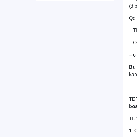
(di
Qoʻ
– T
– O
– o
Bu
kan
TD
bos
TDY
1. 