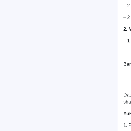
– 2
– 2
2. 
– 1
Barc
Das
shar
Yuk
1. 