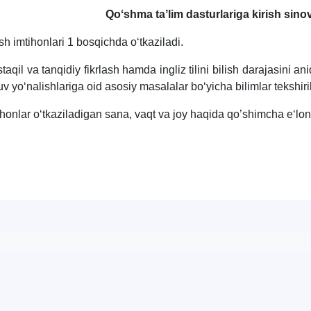
Qoʻshma taʼlim dasturlariga kirish sinov
ish imtihonlari 1 bosqichda oʻtkaziladi.
taqil va tanqidiy fikrlash hamda ingliz tilini bilish darajasini 
uv yo‘nalishlariga oid asosiy masalalar boʻyicha bilimlar tekshiri
ihonlar oʻtkaziladigan sana, vaqt va joy haqida qo’shimcha eʻlon 