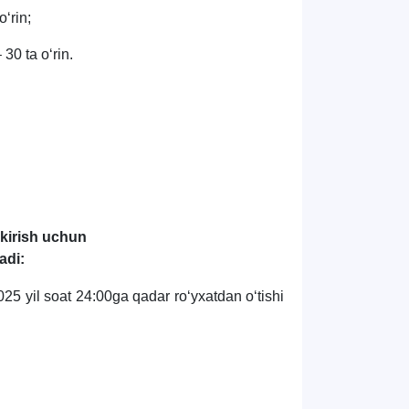
oʻrin;
30 ta oʻrin.
 kirish uchun
adi:
25 yil soat 24:00ga qadar roʻyxatdan oʻtishi