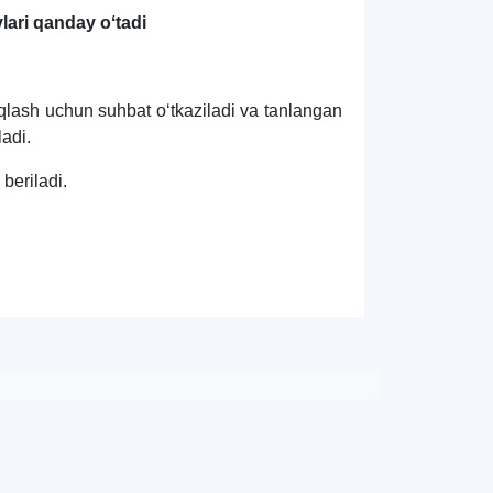
lari qanday oʻtadi
aniqlash uchun suhbat oʻtkaziladi va tanlangan
ladi.
Hello! Welcome to the TSUL
beriladi.
admissions chat.
TSUL Admissions Chat
Online
Leave your admissions-related
inquiries here.
Choose a topic — specific questions
will appear:
1. Documents (bachelor) (5)
2. Documents (masters) (4)
3. Interview (bachelor) (8)