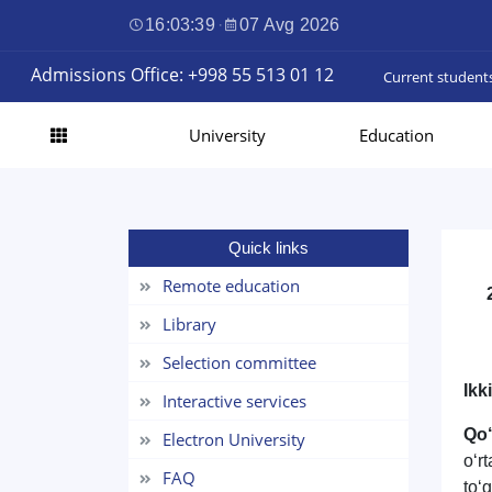
16:03:39
·
07 Avg 2026
Admissions Office: +998 55 513 01 12
Current student
University
Education
Quick links
Remote education
Library
Selection committee
Ikk
Interactive services
Qo‘
Electron University
o‘r
FAQ
to‘