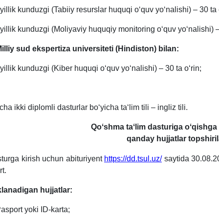
 yillik kunduzgi (Tabiiy resurslar huquqi o‘quv yo‘nalishi) – 30 ta 
 yillik kunduzgi (Moliyaviy huquqiy monitoring o‘quv yo‘nalishi) – 
Milliy sud ekspertiza universiteti (Hindiston) bilan:
 yillik kunduzgi (Kiber huquqi o‘quv yo‘nalishi) – 30 ta oʻrin;
ha ikki diplomli dasturlar boʻyicha taʻlim tili – ingliz tili.
Qoʻshma taʻlim dasturiga oʻqishga
qanday hujjatlar topshiril
turga kirish uchun abituriyent
https://dd.tsul.uz/
saytida 30.08.20
t.
lanadigan hujjatlar:
Pasport yoki ID-karta;