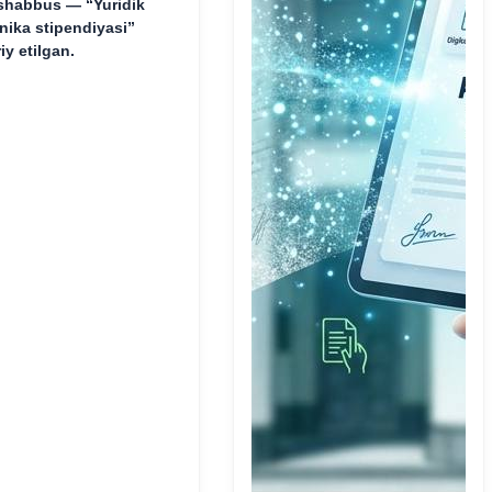
shabbus — “Yuridik
inika stipendiyasi”
riy etilgan.