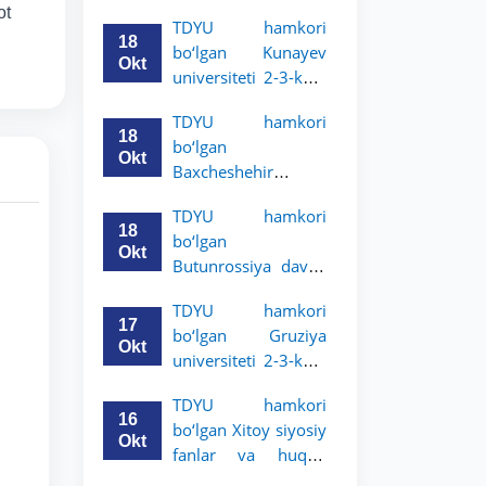
Grodno davlat
ot
TDYU hamkori
universiteti 2-3-
18
bo‘lgan Kunayev
bosqich talabalari
Okt
universiteti 2-3-kurs
uchun akademik
talabalari uchun
mobillik dasturini
TDYU hamkori
akademik mobillik
e’lon qildi
18
bo‘lgan
dasturini e’lon qiladi
Okt
Baxcheshehir
universiteti 2-3-
TDYU hamkori
bosqich talabalari
18
bo‘lgan
uchun akademik
Okt
Butunrossiya davlat
mobillik dasturini
adliya universiteti 2-
e’lon qildi
TDYU hamkori
3-kurs talabalari
17
bo‘lgan Gruziya
uchun akademik
Okt
universiteti 2-3-kurs
mobillik dasturini
talabalari uchun
e’lon qildi
TDYU hamkori
akademik mobillik
16
bo‘lgan Xitoy siyosiy
dasturini e’lon qildi
Okt
fanlar va huquq
universiteti 2-3-kurs