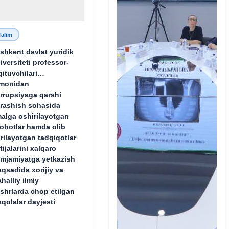
Talim
shkent davlat yuridik
iversiteti professor-
qituvchilari
monidan
rrupsiyaga qarshi
rashish sohasida
alga oshirilayotgan
lohotlar hamda olib
rilayotgan tadqiqotlar
tijalarini xalqaro
mjamiyatga yetkazish
qsadida xorijiy va
halliy ilmiy
shrlarda chop etilgan
qolalar dayjesti