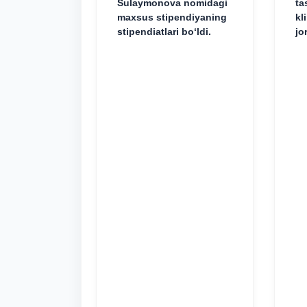
Sulaymonova nomidagi
ta
maxsus stipendiyaning
kl
stipendiatlari bo‘ldi.
jo