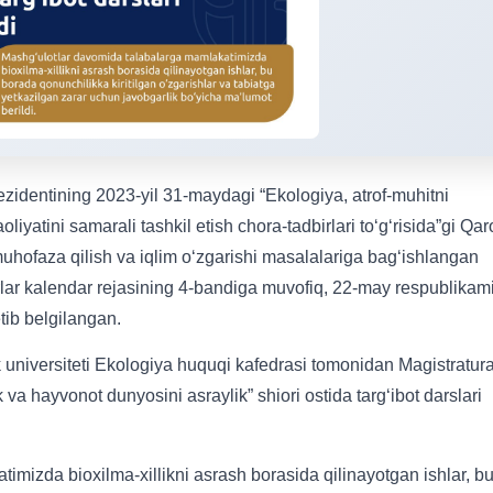
zidentining 2023-yil 31-maydagi “Ekologiya, atrof-muhitni
oliyatini samarali tashkil etish chora-tadbirlari toʻgʻrisida”gi Qar
muhofaza qilish va iqlim oʻzgarishi masalalariga bagʻishlangan
rlar kalendar rejasining 4-bandiga muvofiq, 22-may respublikam
etib belgilangan.
 universiteti Ekologiya huquqi kafedrasi tomonidan Magistratur
ik va hayvonot dunyosini asraylik” shiori ostida targ‘ibot darslari
mizda bioxilma-xillikni asrash borasida qilinayotgan ishlar, b