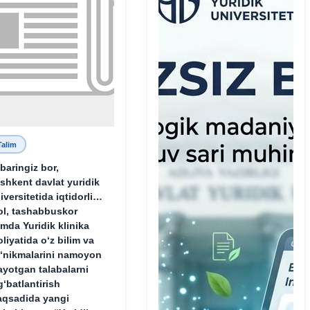
Talim
baringiz bor,
shkent davlat yuridik
iversitetida iqtidorli,
ol, tashabbuskor
mda Yuridik klinika
oliyatida o‘z bilim va
‘nikmalarini namoyon
ayotgan talabalarni
g‘batlantirish
qsadida yangi