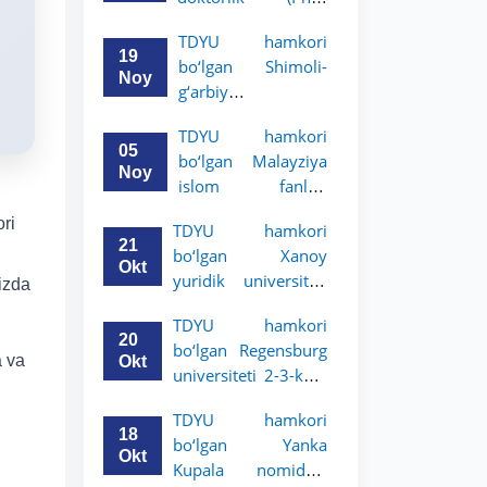
dissertatsiyasi
TDYU hamkori
himoyasi bo‘lib
19
bo‘lgan Shimoli-
o‘tadi
Noy
g‘arbiy
siyosatshunoslik va
TDYU hamkori
huquq universiteti
05
bo‘lgan Malayziya
2-3-kurs talabalari
Noy
islom fanlari
uchun akademik
universiteti 2-3-
mobillik dasturini
ori
TDYU hamkori
kurs talabalari
e’lon qildi
21
bo‘lgan Xanoy
uchun akademik
Okt
yuridik universiteti
izda
mobillik dasturini
2-3-bosqich
e’lon qiladi
TDYU hamkori
talabalari uchun
20
bo‘lgan Regensburg
akademik mobillik
a va
Okt
universiteti 2-3-kurs
dasturini e’lon qildi
talabalari uchun
TDYU hamkori
akademik mobillik
18
bo‘lgan Yanka
dasturini e’lon qildi
Okt
Kupala nomidagi
u