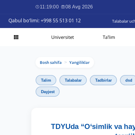
11:19:02
·
08 Avg 2026
Qabul bo‘limi: +998 55 513 01 12
Talabalar uc
Universitet
Ta'lim
Bosh sahifa
Yangiliklar
>
Talim
Talabalar
Tadbirlar
dsd
Dayjest
TDYUda “O‘simlik va hay