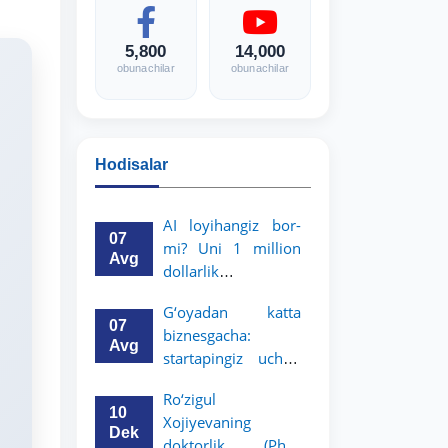
5,800
14,000
obunachilar
obunachilar
Hodisalar
AI loyihangiz bor-
07
mi? Uni 1 million
Avg
dollarlik
imkoniyatga
G‘oyadan katta
aylantiring!
07
biznesgacha:
Avg
startapingiz uchun
5 million dollarlik
Ro‘zigul
imkoniyat!
10
Xojiyevaning
Dek
doktorlik (PhD)