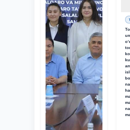
To
un
o‘
to
ko
ku
am
is
bo
na
ha
ma
ma
na
ma