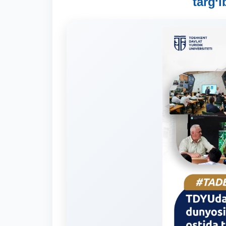
targ‘i