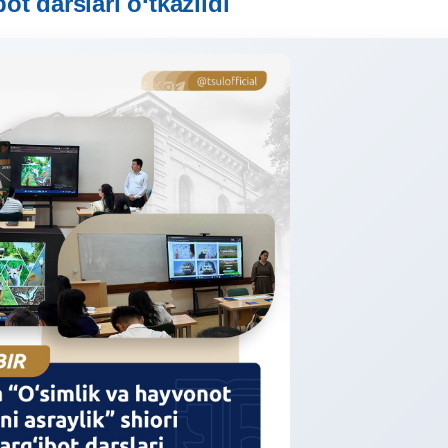
bot darslari o‘tkazildi