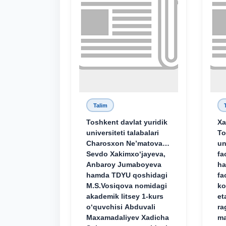
Talim
Toshkent davlat yuridik
Xa
universiteti talabalari
To
Charosxon Ne’matova,
un
Sevdo Xakimxo‘jayeva,
fa
Anbaroy Jumaboyeva
ha
hamda TDYU qoshidagi
fa
M.S.Vosiqova nomidagi
ko
akademik litsey 1-kurs
et
o‘quvchisi Abduvali
ra
Maxamadaliyev Xadicha
ma