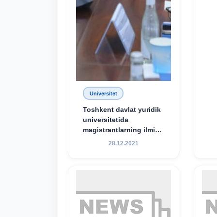
Universitet
Toshkent davlat yuridik
universitetida
magistrantlarning ilmiy-
amaliy konferensiyasi
28.12.2021
o‘tkazildi