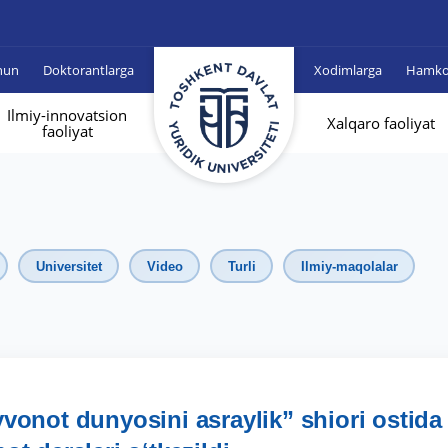
hun
Doktorantlarga
Xodimlarga
Hamkor
Ilmiy-innovatsion
Xalqaro faoliyat
faoliyat
Universitet
Video
Turli
Ilmiy-maqolalar
vonot dunyosini asraylik” shiori ostida