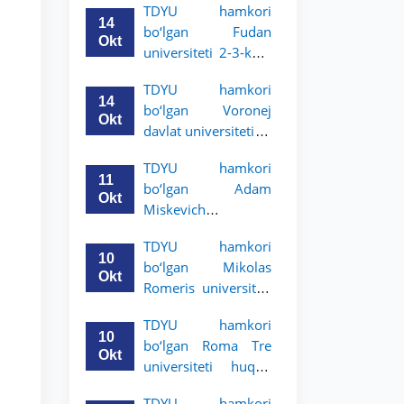
TDYU hamkori
talabalari uchun
14
bo‘lgan Fudan
akademik mobillik
Okt
universiteti 2-3-kurs
dasturini e’lon qildi
talabalari uchun
TDYU hamkori
akademik mobillik
14
bo‘lgan Voronej
dasturini e’lon qildi
Okt
davlat universiteti 2-
3-bosqich talabalari
TDYU hamkori
uchun akademik
11
bo‘lgan Adam
mobillik dasturini
Okt
Miskevich
e’lon qildi
universiteti 2-3-
TDYU hamkori
bosqich talabalari
10
bo‘lgan Mikolas
uchun akademik
Okt
Romeris universiteti
mobillik dasturini
2-3-kurs talabalari
e’lon qildi
TDYU hamkori
uchun akademik
10
bo‘lgan Roma Tre
mobillik dasturini
Okt
universiteti huquq
e’lon qildi
maktabi 2-3-kurs
TDYU hamkori