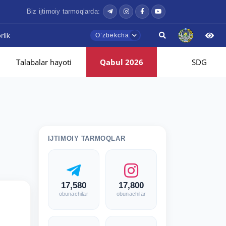
Biz ijtimoiy tarmoqlarda:
lik
Oʼzbekcha
Talabalar hayoti
Qabul 2026
SDG
IJTIMOIY TARMOQLAR
17,580
17,800
obunachilar
obunachilar