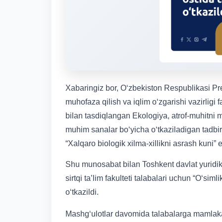
Xabaringiz bor, Oʻzbekiston Respublikasi Pre
muhofaza qilish va iqlim oʻzgarishi vazirligi fa
bilan tasdiqlangan Ekologiya, atrof-muhitni 
muhim sanalar boʻyicha oʻtkaziladigan tadbi
“Xalqaro biologik xilma-xillikni asrash kuni” 
Shu munosabat bilan Toshkent davlat yuridik
sirtqi ta’lim fakulteti talabalari uchun “O‘siml
o‘tkazildi.
Mashg‘ulotlar davomida talabalarga mamlakati