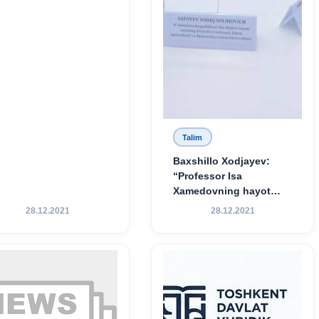
Talim
Baxshillo Xodjayev:
“Professor Isa
Xamedovning hayot
yo‘li — ilm-fanga,
28.12.2021
28.12.2021
vatanga va yosh avlod
tarbiyasiga sodiqlikning
oliy namunasidir”.