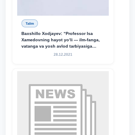
Talim
Baxshillo Xodjayev: “Professor Isa
Xamedovning hayot yo‘li — ilm-fanga,
vatanga va yosh avlod tarbiyasiga
sodiqlikning oliy namunasidir”.
28.12.2021