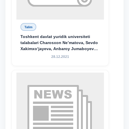
Talim
Toshkent davlat yuridik universiteti
talabalari Charosxon Ne’matova, Sevdo
Xakimxo‘jayeva, Anbaroy Jumaboyeva
hamda TDYU qoshidagi M.S.Vosiqova
28.12.2021
nomidagi akademik litsey 1-kurs
o‘quvchisi Abduvali Maxamadaliyev
Xadicha Sulaymonova nomidagi
maxsus stipendiyaning stipendiatlari
bo‘ldi.