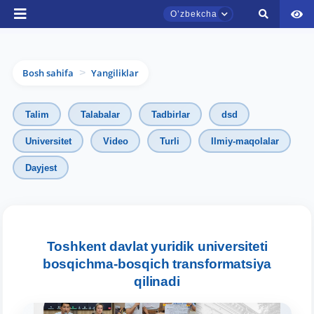
Oʼzbekcha
Bosh sahifa
Yangiliklar
>
Talim
Talabalar
Tadbirlar
dsd
Universitet
Video
Turli
Ilmiy-maqolalar
Dayjest
TDYU qabul murojaatlari chati
Onlayn
Assalomu alaykum! TDYU qabul murojaatlari
chatiga xush kelibsiz.
Toshkent davlat yuridik universiteti
bosqichma-bosqich transformatsiya
Qabul bo'yicha murojaatlaringizni ushbu
qilinadi
chatda qoldiring.