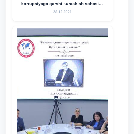
korrupsiyaga qarshi kurashish sohasida
amalga oshirilayotgan islohotlar hamda
28.12.2021
olib borilayotgan tadqiqotlar natijalarini
xalqaro hamjamiyatga yetkazish
maqsadida xorijiy va mahalliy ilmiy
nashrlarda chop etilgan maqolalar
dayjesti