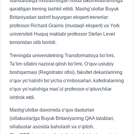
standartlarga moslashtirgan holda takomillashtirishga
qaratilgan trening tashkil etildi. Mashg‘ulotlar Buyuk
Britaniyadan tashrif buyurgan ekspert-trenerlar:
professor Richard Graims (mustaqil ekspert) va York
universiteti Huquq maktabi professor Stefan Levet
tomonidan olib borildi.
Treningda universitetning Transformatsiya bo‘limi,
Ta’lim sifatini nazorat qilish bo‘limi, O‘quv-uslubiy
boshqarmasi (Registrator ofisi), fakultet dekanlarining
o‘quv yo‘nalishi bo‘yicha o‘rinbosarlari, kafedralarning
o‘quv yo‘nalishiga mas’ul professor-o‘qituvchilar
ishtirok etdi.
Mashg‘ulotlar davomida o‘quv dasturlari
(sillabuslar)ga Buyuk Britaniyaning QAA talablari,
sillabuslar asosida baholash va o‘qitish,