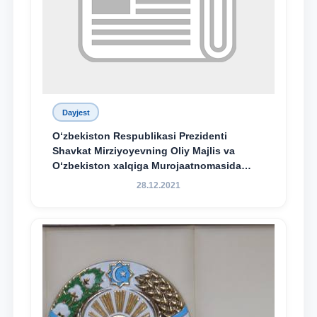
Dayjest
O‘zbekiston Respublikasi Prezidenti
Shavkat Mirziyoyevning Oliy Majlis va
O‘zbekiston xalqiga Murojaatnomasida
belgilangan vazifalar mazmun-mohiyatini
28.12.2021
keng jamoatchilikka yetkazish bo‘yicha
media-reja ijrosi yuzasidan qilingan ishlar
dayjesti