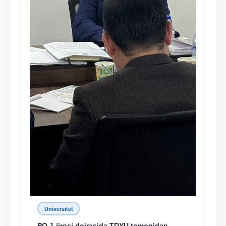
Universitet
PQ-1 ijrosi doirasida TDYU tomonidan