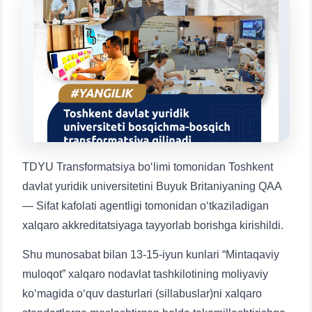
Mavzuni tanlang — keyin shu mavzudagi aniq
savollar chiqadi:
1. Hujjatlar (bakalavr) (5)
2. Hujjatlar (magistr) (4)
3. Suhbat (bakalavr) (8)
4. Suhbat (magistr) (5)
5. To'lov-kontrakt (2)
6. Elektron ariza (16)
7. Call-center (4)
8. Bakalavriat kvotasi (3)
9. Magistratura kvotasi (4)
✉️ Adminga yozish
TDYU Transformatsiya bo‘limi tomonidan Toshkent
davlat yuridik universitetini Buyuk Britaniyaning QAA
— Sifat kafolati agentligi tomonidan o‘tkaziladigan
xalqaro akkreditatsiyaga tayyorlab borishga kirishildi.
Shu munosabat bilan 13-15-iyun kunlari “Mintaqaviy
muloqot” xalqaro nodavlat tashkilotining moliyaviy
ko‘magida o‘quv dasturlari (sillabuslar)ni xalqaro