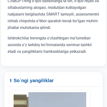
ChatGPTning o‘quv dasturlariga ta’siri, o‘quv rejasi va
sillabuslarning aloqasi, moduldan kutilayotgan
natijalarni belgilashda SMART tamoyili, assessmentni
ishlab chiqishda e’tibor qaratish kerak bo‘lgan muhim
jihatlar muhokama qilindi.
Ishtirokchilar treningda o‘zlashtirgan ma’lumotlari
asosida o‘z tarkibiy bo‘linmalarida seminar tashkil
etadi va yangiliklarni hamkasblariga yetkazadi.
Ism va familiyangiz
Telefon raqamingiz
So`ngi yangiliklar
Pochta
yuborish