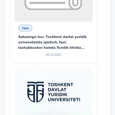
Talim
Xabaringiz bor, Toshkent davlat yuridik
universitetida iqtidorli, faol,
tashabbuskor hamda Yuridik klinika
faoliyatida o‘z bilim va ko‘nikmalarini
28.12.2021
namoyon etayotgan talabalarni
rag‘batlantirish maqsadida yangi
tashabbus — “Yuridik klinika
stipendiyasi” joriy etilgan.