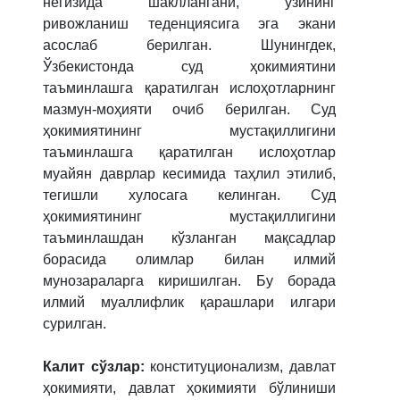
негизида шакллангани, ўзининг
ривожланиш теденциясига эга экани
асослаб берилган. Шунингдек,
Ўзбекистонда суд ҳокимиятини
таъминлашга қаратилган ислоҳотларнинг
мазмун-моҳияти очиб берилган. Суд
ҳокимиятининг мустақиллигини
таъминлашга қаратилган ислоҳотлар
муайян даврлар кесимида таҳлил этилиб,
тегишли хулосага келинган. Суд
ҳокимиятининг мустақиллигини
таъминлашдан кўзланган мақсадлар
борасида олимлар билан илмий
мунозараларга киришилган. Бу борада
илмий муаллифлик қарашлари илгари
сурилган.
Калит сўзлар:
конституционализм, давлат
ҳокимияти, давлат ҳокимияти бўлиниши