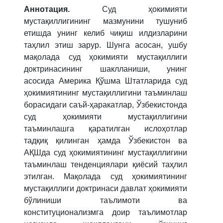
Аннотация.
Суд ҳокимияти
мустақиллигининг мазмунини тушуниб
етишда унинг келиб чиқиш илдизларини
таҳлил этиш зарур. Шунга асосан, ушбу
мақолада суд ҳокимияти мустақиллиги
доктринасининг шаклланиши, унинг
асосида Америка Қўшма Штатларида суд
ҳокимиятининг мустақиллигини таъминлаш
борасидаги саъй-ҳаракатлар, Ўзбекистонда
суд ҳокимияти мустақиллигини
таъминлашга қаратилган ислоҳотлар
тадқиқ қилинган ҳамда Ўзбекистон ва
АҚШда суд ҳокимиятининг мустақиллигини
таъминлаш тенденциялари қиёсий таҳлил
этилган. Мақолада суд ҳокимиятининг
мустақиллиги доктринаси давлат ҳокимияти
бўлиниши таълимоти ва
конституционализмга доир таълимотлар