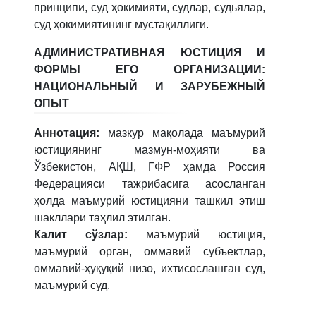
принципи, суд ҳокимияти, судлар, судьялар,
суд ҳокимиятининг мустақиллиги.
АДМИНИСТРАТИВНАЯ ЮСТИЦИЯ И
ФОРМЫ ЕГО ОРГАНИЗАЦИИ:
НАЦИОНАЛЬНЫЙ И ЗАРУБЕЖНЫЙ
ОПЫТ
Аннотация:
мазкур мақолада маъмурий
юстициянинг мазмун-моҳияти ва
Ўзбекистон, АҚШ, ГФР ҳамда Россия
Федерацияси тажрибасига асосланган
ҳолда маъмурий юстицияни ташкил этиш
шакллари таҳлил этилган.
Калит сўзлар:
маъмурий юстиция,
маъмурий орган, оммавий субъектлар,
оммавий-ҳуқуқий низо, ихтисослашган суд,
маъмурий суд.