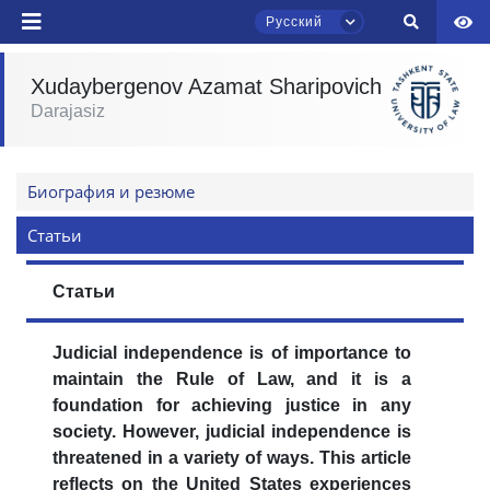
Русский
Xudaybergenov Azamat Sharipovich
Darajasiz
Ваше имя и фамилия
Чат приёмной комиссии ТГЮУ
Онлайн
Биография и резюме
Ваш номер телефона
Здравствуйте! Добро пожаловать в чат
Статьи
приёмной комиссии ТГЮУ.
Почта
Статьи
Оставляйте здесь свои обращения по
отправить
вопросам приёма.
Judicial independence is of importance to
maintain the Rule of Law, and it is a
Выберите тему — затем появятся
foundation for achieving justice in any
конкретные вопросы:
society. However, judicial independence is
threatened in a variety of ways. This article
1. Документы (бакалавр) (5)
2. Документы (магистр) (4)
reflects on the United States experiences