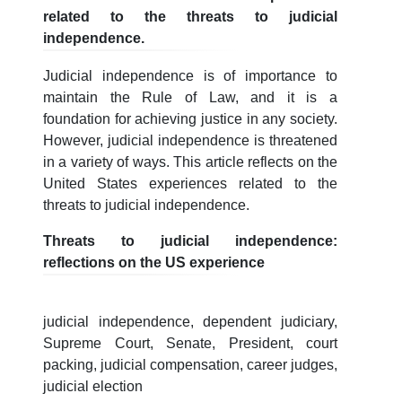
3. Собеседование (бакалавр) (8)
related to the threats to judicial
4. Собеседование (магистр) (5)
5. Стоимость обучения (2)
independence.
6. Онлайн-заявки (15)
7. Колл-центр (4)
Judicial independence is of importance to
8. Квота (бакалавриат) (1)
9. Квота (магистратура) (1)
maintain the Rule of Law, and it is a
foundation for achieving justice in any society.
✉️ Написать администратору
However, judicial independence is threatened
in a variety of ways. This article reflects on the
United States experiences related to the
threats to judicial independence.
Threats to judicial independence:
reflections on the US experience
judicial independence, dependent judiciary,
Supreme Court, Senate, President, court
packing, judicial compensation, career judges,
judicial election