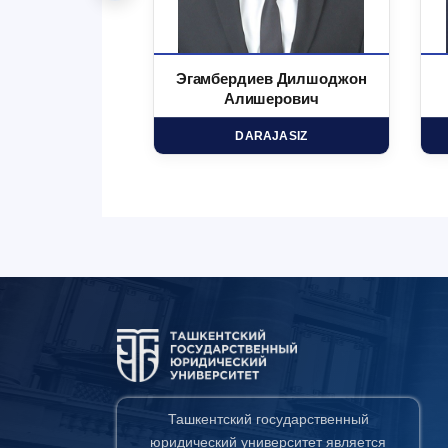
 Маъруфжон
Эгамбердиев Дилшоджон
минович
Алишерович
HD
DARAJASIZ
Ташкентский государственный
юридический университет является