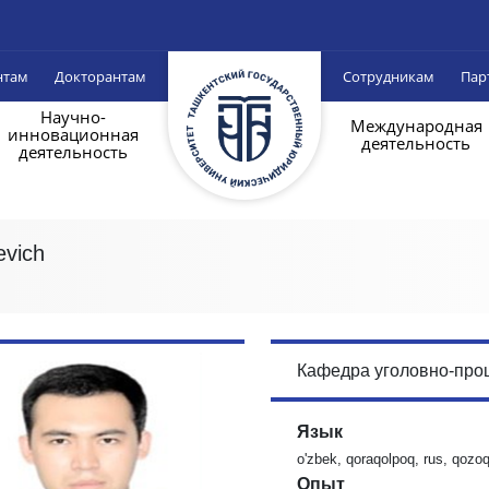
нтам
Докторантам
Сотрудникам
Пар
Научно-
Международная
инновационная
деятельность
деятельность
vich
Кафедра уголовно-про
Язык
o'zbek, qoraqolpoq, rus, qozoq, 
Опыт