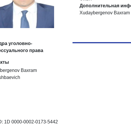
Дополнительная инф
Xudaybergenov Baxram 
ра уголовно-
ессуального права
акты
bergenov Baxram
shbaevich
: 1D 0000-0002-0173-5442