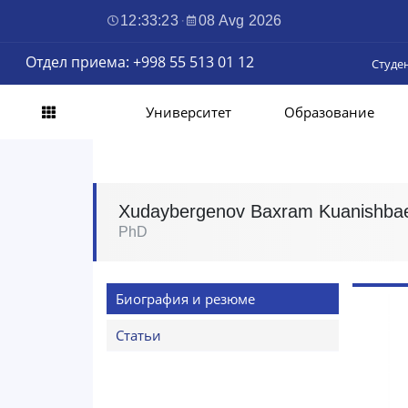
12:33:24
·
08 Avg 2026
Отдел приема: +998 55 513 01 12
Студе
Университет
Образование
Xudaybergenov Baxram Kuanishbae
PhD
Биография и резюме
Статьи