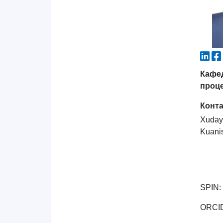
Кафед
проц
Конт
Xuday
Kuani
SPIN:
ORCID