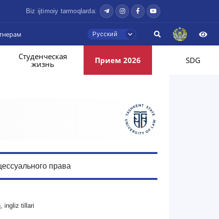
Biz ijtimoiy tarmoqlarda:
тнерам
Русский
Студенческая
Прием 2026
SDG
жизнь
цессуального права
ingliz tillari