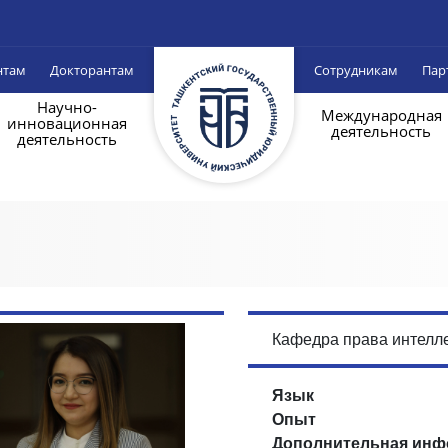
нтам
Докторантам
Сотрудникам
Пар
Научно-
Международная
инновационная
деятельность
деятельность
Кафедра права интелл
Язык
Опыт
Дополнительная инф