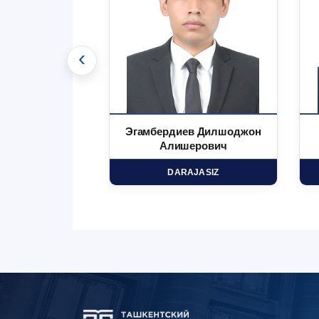
‹
 Маъруфжон
Эгамбердиев Дилшоджон
минович
Алишерович
HD
DARAJASIZ