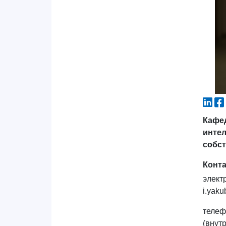
Кафе
инте
собс
Конт
элект
i.yak
телеф
(внут