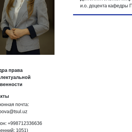
и.о. доцента кафедры 
дра права
ллектуальной
твенности
акты
ронная почта:
ubova@tsul.uz
он: +998712336636
ренний: 1051)