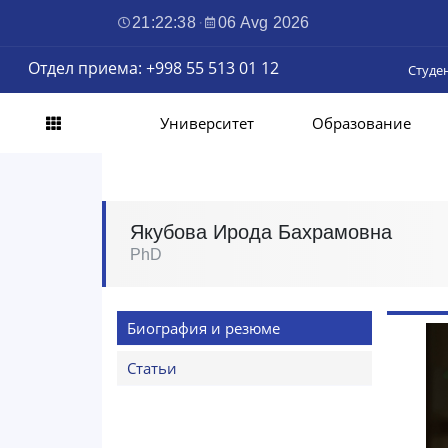
21:22:39
·
06 Avg 2026
Отдел приема: +998 55 513 01 12
Студе
Университет
Образование
Якубова Ирода Бахрамовна
PhD
Биография и резюме
Статьи