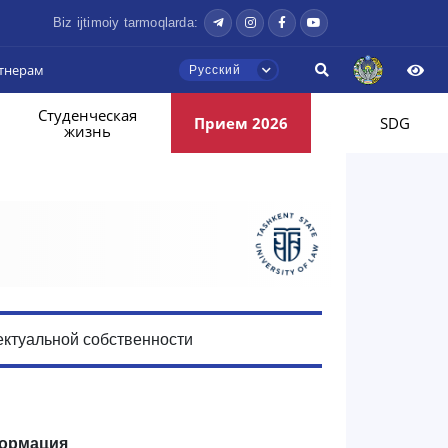
Biz ijtimoiy tarmoqlarda:
тнерам
Русский
Студенческая
Прием 2026
SDG
жизнь
ектуальной собственности
ормация