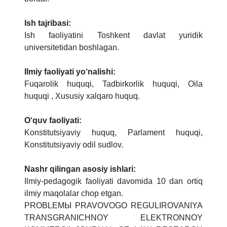
Ish tajribasi:
Ish faoliyatini Toshkent davlat yuridik
universitetidan boshlagan.
Ilmiy faoliyati yo‘nalishi:
Fuqarolik huquqi, Tadbirkorlik huquqi, Oila
huquqi , Xususiy xalqaro huquq.
O‘quv faoliyati:
Konstitutsiyaviy huquq, Parlament huquqi,
Konstitutsiyaviy odil sudlov.
Nashr qilingan asosiy ishlari:
Ilmiy-pedagogik faoliyati davomida 10 dan ortiq
ilmiy maqolalar chop etgan.
PROBLЕMЫ PRAVOVOGO RЕGULIROVANIYA
TRANSGRANICHNOY ELЕKTRONNOY