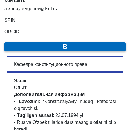
Контакты
a.xudaybergenov@tsul.uz
SPIN:
ORCID:
Кафедра конституционного права
Язык
Опыт
Дополнительная информация
•
Lavozimi:
“Konstitutsiyaviy huquq” kafedrasi
o‘qituvchisi.
•
Tug'ilgan sanasi:
22.07.1994 yil
• Rus va O‘zbek tillarida dars mashg‘ulotlarini olib
boradi.