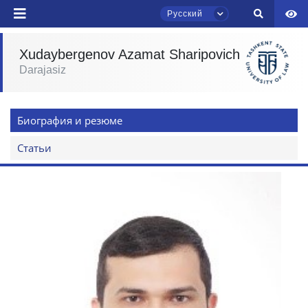
Русский
отправить
Xudaybergenov Azamat Sharipovich
Darajasiz
Чат приёмной комиссии ТГЮУ
Онлайн
Биография и резюме
Здравствуйте! Добро пожаловать в чат
приёмной комиссии ТГЮУ.
Статьи
Оставляйте здесь свои обращения по
вопросам приёма.
Выберите тему — затем появятся
конкретные вопросы:
1. Документы (бакалавр) (5)
2. Документы (магистр) (4)
3. Собеседование (бакалавр) (8)