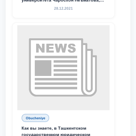
университета Чаросхон Неъматова,
Севдо Хакимходжаева, Анбарой
28.12.2021
Жумабоева, а также учащийся 1-го
курса академического лицея имени
М.С. Восиковой при ТГЮУ Абдували
Махамадалиев стали стипендиатами
специальной стипендии имени
Хадичи Сулеймановой.
Obucheniye
Как вы знаете, в Ташкентском
государственном юридическом