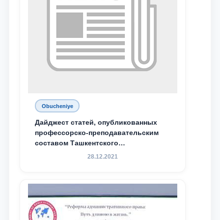
Obucheniye
Дайджест статей, опубликованных
профессорско-преподавательским
составом Ташкентского
государственного юридического
28.12.2021
университета в зарубежных и
местных научных изданиях, с целью
доведения до международного
сообщества результатов реформ и
исследований в сфере
противодействия коррупции