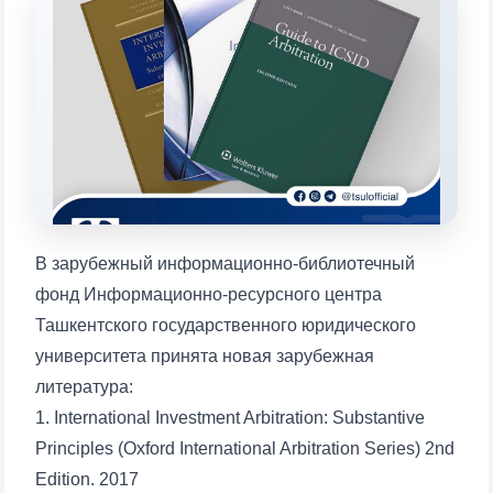
конкретные вопросы:
1. Документы (бакалавр) (5)
2. Документы (магистр) (4)
3. Собеседование (бакалавр) (8)
4. Собеседование (магистр) (5)
5. Стоимость обучения (2)
6. Онлайн-заявки (15)
7. Колл-центр (4)
8. Квота (бакалавриат) (1)
9. Квота (магистратура) (1)
✉️ Написать администратору
В зарубежный информационно-библиотечный
фонд Информационно-ресурсного центра
Ташкентского государственного юридического
университета принята новая зарубежная
литература:
1. International Investment Arbitration: Substantive
Principles (Oxford International Arbitration Series) 2nd
Edition. 2017