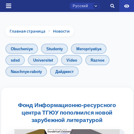
Русский
Главная страница
Новости
>
Obucheniye
Studenty
Meropriyatiya
sdsd
Universitet
Video
Raznoe
Чат приёмной комиссии ТГЮУ
Nauchnye-raboty
Дайджест
Онлайн
Здравствуйте! Добро пожаловать в чат
приёмной комиссии ТГЮУ.
Фонд Информационно-ресурсного
центра ТГЮУ пополнился новой
Оставляйте здесь свои обращения по
вопросам приёма.
зарубежной литературой
Выберите тему — затем появятся