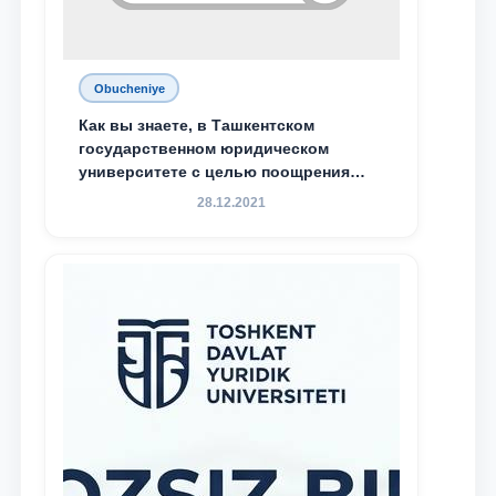
Obucheniye
Как вы знаете, в Ташкентском
государственном юридическом
университете с целью поощрения
талантливых, активных и
28.12.2021
инициативных студентов,
демонстрирующих свои знания и
навыки в деятельности Юридической
клиники, внедрена новая инициатива
— стипендия Юридической клиники.