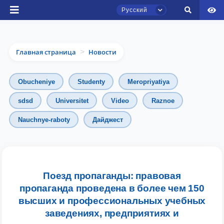
Русский
Главная страница
Новости
>
Obucheniye
Studenty
Meropriyatiya
sdsd
Universitet
Video
Raznoe
Nauchnye-raboty
Дайджест
Чат приёмной комиссии ТГЮУ
Онлайн
Здравствуйте! Добро пожаловать в чат
Поезд пропаганды: правовая
приёмной комиссии ТГЮУ.
пропаганда проведена в более чем 150
высших и профессиональных учебных
Оставляйте здесь свои обращения по
заведениях, предприятиях и
вопросам приёма.