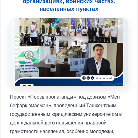
организациях, воинских частях,
населенных пунктах
Выберите тему — затем появятся
конкретные вопросы:
1. Документы (бакалавр) (5)
2. Документы (магистр) (4)
3. Собеседование (бакалавр) (8)
4. Собеседование (магистр) (5)
5. Стоимость обучения (2)
6. Онлайн-заявки (15)
7. Колл-центр (4)
8. Квота (бакалавриат) (1)
9. Квота (магистратура) (1)
✉️ Написать администратору
Проект «Поезд пропаганды» под девизом «Мен
бефарк эмасман», проведенный Ташкентским
государственным юридическим университетом в
целях дальнейшего повышения правовой
грамотности населения, особенно молодежи,