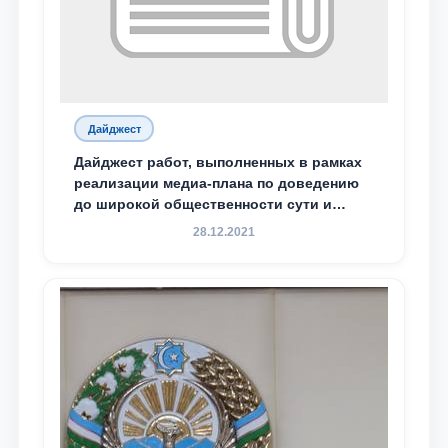
Дайджест
Дайджест работ, выполненных в рамках
реализации медиа-плана по доведению
до широкой общественности сути и
содержания задач, определённых в
28.12.2021
Послании Президента Республики
Узбекистан Шавкат Мирзиёев Олий
Мажлису и народу Узбекистана