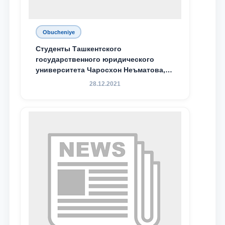
Obucheniye
Студенты Ташкентского
государственного юридического
университета Чаросхон Неъматова,
Севдо Хакимходжаева, Анбарой
28.12.2021
Жумабоева, а также учащийся 1-го
курса академического лицея имени
М.С. Восиковой при ТГЮУ Абдували
Махамадалиев стали стипендиатами
специальной стипендии имени
Хадичи Сулеймановой.