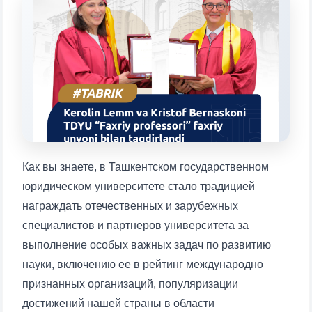
Выберите тему — затем появятся
конкретные вопросы:
1. Документы (бакалавр) (5)
2. Документы (магистр) (4)
3. Собеседование (бакалавр) (8)
4. Собеседование (магистр) (5)
5. Стоимость обучения (2)
6. Онлайн-заявки (15)
7. Колл-центр (4)
8. Квота (бакалавриат) (1)
9. Квота (магистратура) (1)
Как вы знаете, в Ташкентском государственном
✉️ Написать администратору
юридическом университете стало традицией
награждать отечественных и зарубежных
специалистов и партнеров университета за
выполнение особых важных задач по развитию
науки, включению ее в рейтинг международно
признанных организаций, популяризации
достижений нашей страны в области