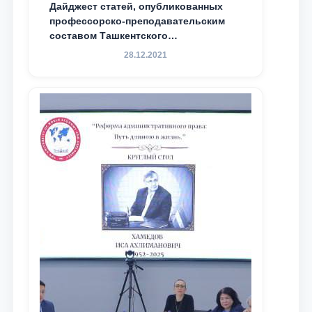
Дайджест статей, опубликованных
профессорско-преподавательским
составом Ташкентского
государственного юридического
28.12.2021
университета в зарубежных и
местных научных изданиях, с целью
доведения до международного
сообщества результатов реформ и
исследований в сфере
противодействия коррупции