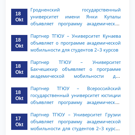
студентов 2–3 курсов
Гродненский государственный
18
университет имени Янки Купалы
Okt
объявляет программу академической
мобильности для студентов 2-3 курсов
Партнер ТГЮУ – Университет Кунаева
ТГЮУ
18
объявляет о программе академической
Okt
мобильности для студентов 2–3 курсов
Партнер ТГЮУ – Университет
18
Бахчешехир объявляет о программе
Okt
академической мобильности для
студентов 2-3 курсов
Партнер ТГЮУ – Всероссийский
18
государственный университет юстиции
Okt
объявляет программу академической
мобильности для студентов 2–3 курсов
Партнер ТГЮУ – Университет Грузии
ТГЮУ
17
объявляет программу академической
Okt
мобильности для студентов 2–3 курсов