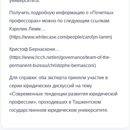
университета.
Получить подробную информацию о «Почетных
профессорах» можно по следующим ссылкам:
Кэролин Лемм…
(https://www.whitecase.com/people/carolyn-lamm)
Ваше имя и фамилия
Кристоф Бернаскони…
Ваш номер телефона
(https://www.hcch.net/en/governance/team-of-the-
permanent-bureau/christophe-bernasconi)
Почта
Для справки: оба эксперта приняли участие в
серии юридических дискуссий на тему
отправить
«Современные тенденции развития юридической
профессии», проходивших в Ташкентском
государственном юридическом университете.