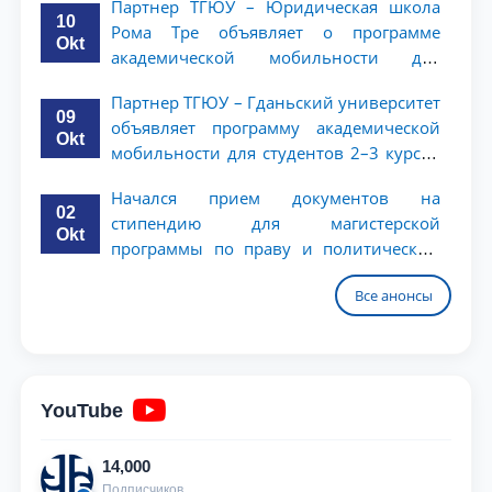
Партнер ТГЮУ – Юридическая школа
10
Рома Тре объявляет о программе
Okt
академической мобильности для
студентов 2–3 курсов
Партнер ТГЮУ – Гданьский университет
09
объявляет программу академической
Okt
мобильности для студентов 2–3 курсов
ТГЮУ
Начался прием документов на
02
стипендию для магистерской
Okt
программы по праву и политическим
наукам в Университете Нагоя
Все анонсы
YouTube
14,000
Подписчиков