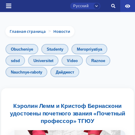
Русский
Главная страница
Новости
>
Obucheniye
Studenty
Meropriyatiya
sdsd
Universitet
Video
Raznoe
Nauchnye-raboty
Дайджест
Чат приёмной комиссии ТГЮУ
Онлайн
Здравствуйте! Добро пожаловать в чат
приёмной комиссии ТГЮУ.
Кэролин Лемм и Кристоф Бернаскони
удостоены почетного звания «Почетный
Оставляйте здесь свои обращения по
профессор» ТГЮУ
вопросам приёма.