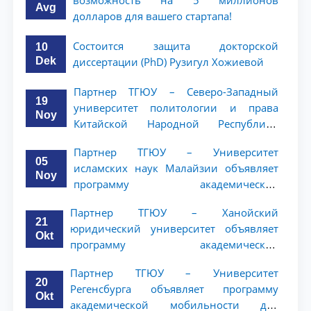
возможность на 5 миллионов
Avg
долларов для вашего стартапа!
Состоится защита докторской
10
Dek
диссертации (PhD) Рузигул Xoжиевой
Партнер ТГЮУ – Северо-Западный
19
университет политологии и права
Noy
Китайской Народной Республики
(NWUPL) объявляет программу
Партнер ТГЮУ – Университет
академической мобильности для
05
исламских наук Малайзии объявляет
студентов 2–3 курсов
Noy
программу академической
мобильности для студентов 2–3 курсов
Партнер ТГЮУ – Ханойский
ТГЮУ
21
юридический университет объявляет
Okt
программу академической
мобильности для студентов 2–3 курсов
Партнер ТГЮУ – Университет
20
Регенсбурга объявляет программу
Okt
академической мобильности для