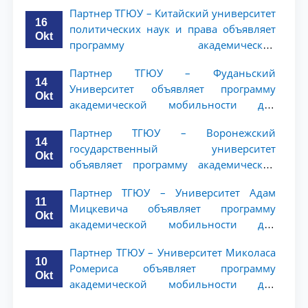
ТГЮУ
Партнер ТГЮУ – Китайский университет
16
политических наук и права объявляет
Okt
программу академической
мобильности для студентов 2–3 курсов
Партнер ТГЮУ – Фуданьский
ТГЮУ
14
Университет объявляет программу
Okt
академической мобильности для
студентов 2–3 курсов ТГЮУ
Партнер ТГЮУ – Воронежский
14
государственный университет
Okt
объявляет программу академической
мобильности для студентов 2–3 курсов
Партнер ТГЮУ – Университет Адам
ТГЮУ
11
Мицкевича объявляет программу
Okt
академической мобильности для
студентов 2–3 курсов ТГЮУ
Партнер ТГЮУ – Университет Миколаса
10
Ромериса объявляет программу
Okt
академической мобильности для
студентов 2–3 курсов