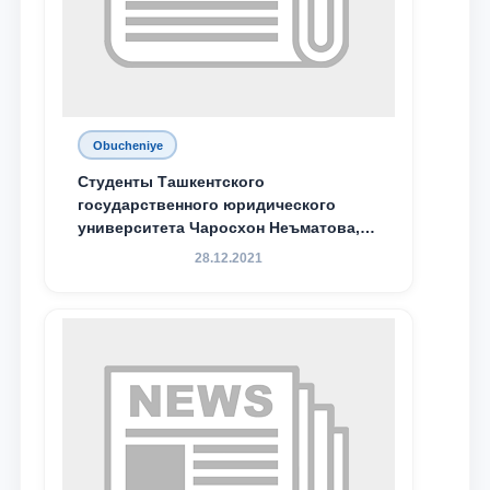
Obucheniye
Студенты Ташкентского
государственного юридического
университета Чаросхон Неъматова,
Севдо Хакимходжаева, Анбарой
28.12.2021
Жумабоева, а также учащийся 1-го
курса академического лицея имени
М.С. Восиковой при ТГЮУ Абдували
Махамадалиев стали стипендиатами
специальной стипендии имени
Хадичи Сулеймановой.