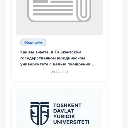
Obucheniye
Как вы знаете, в Ташкентском
государственном юридическом
университете с целью поощрения
талантливых, активных и
28.12.2021
инициативных студентов,
демонстрирующих свои знания и
навыки в деятельности Юридической
клиники, внедрена новая инициатива
— стипендия Юридической клиники.