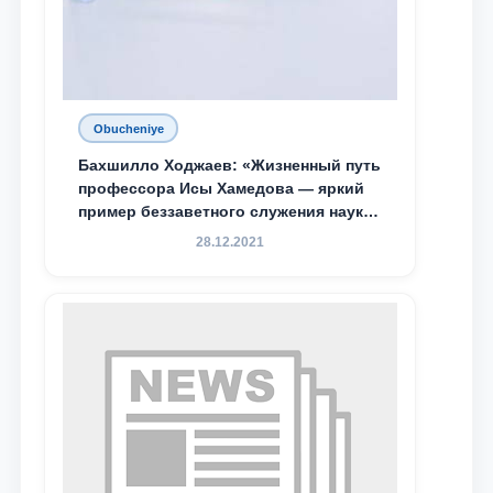
Obucheniye
Бахшилло Ходжаев: «Жизненный путь
профессора Исы Хамедова — яркий
пример беззаветного служения науке,
Родине и воспитанию молодого
28.12.2021
поколения»