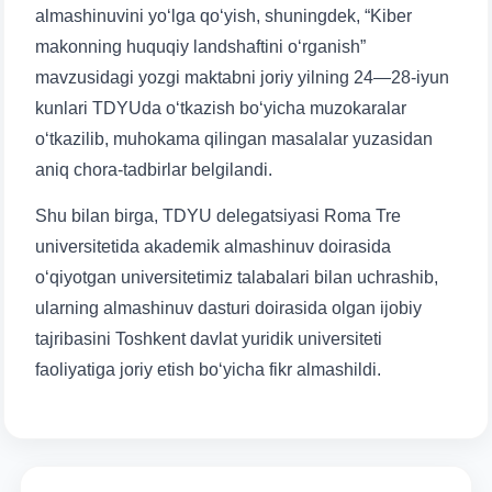
almashinuvini yoʻlga qoʻyish, shuningdek, “Kiber
makonning huquqiy landshaftini o‘rganish”
yuborish
mavzusidagi yozgi maktabni joriy yilning 24—28-iyun
kunlari TDYUda oʻtkazish boʻyicha muzokaralar
o‘tkazilib, muhokama qilingan masalalar yuzasidan
aniq chora-tadbirlar belgilandi.
Shu bilan birga, TDYU delegatsiyasi Roma Tre
universitetida akademik almashinuv doirasida
oʻqiyotgan universitetimiz talabalari bilan uchrashib,
ularning almashinuv dasturi doirasida olgan ijobiy
tajribasini Toshkent davlat yuridik universiteti
faoliyatiga joriy etish boʻyicha fikr almashildi.