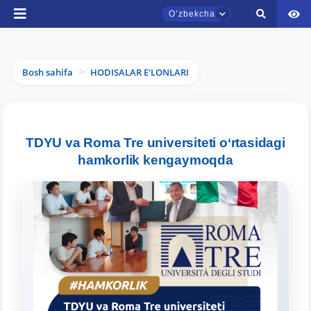
Oʼzbekcha
Bosh sahifa
HODISALAR E'LONLARI
>
TDYU qabul murojaatlari chati
TDYU va Roma Tre universiteti o‘rtasidagi
Onlayn
hamkorlik kengaymoqda
Assalomu alaykum! TDYU qabul murojaatlari
chatiga xush kelibsiz.
Qabul bo'yicha murojaatlaringizni ushbu
chatda qoldiring.
Mavzuni tanlang — keyin shu mavzudagi aniq
savollar chiqadi: