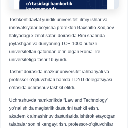
1. Hujjatlar (bakalavr) (5)
2. Hujjatlar (magistr) (4)
3. Suhbat (bakalavr) (8)
4. Suhbat (magistr) (5)
Toshkent davlat yuridik universiteti ilmiy ishlar va
5. To'lov-kontrakt (2)
6. Elektron ariza (16)
innovatsiyalar boʻyicha prorektori Baxshillo Xodjaev
7. Call-center (4)
8. Bakalavriat kvotasi (3)
Italiyadagi xizmat safari doirasida Rim shahrida
joylashgan va dunyoning TOP-1000 nufuzli
9. Magistratura kvotasi (4)
✉️ Adminga yozish
universitetlari qatoridan o‘rin olgan Roma Tre
universitetiga tashrif buyurdi.
Tashrif doirasida mazkur universitet rahbariyati va
professor-oʻqituvchilari hamda TDYU delegatsiyasi
o‘rtasida uchrashuv tashkil etildi.
Ism va familiyangiz
Uchrashuvda hamkorlikda “Law and Technology”
yoʻnalishida magistrlik dasturini tashkil etish,
Telefon raqamingiz
akademik almashinuv dasturlarida ishtirok etayotgan
talabalar sonini kengaytirish, professor-oʻqituvchilar
Pochta